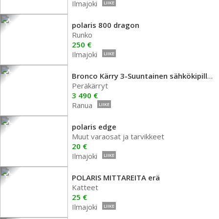
Ilmajoki
LIIKE
polaris 800 dragon
Runko
250 €
Ilmajoki
LIIKE
Bronco Kärry 3-Suuntainen sähkökipillä MAX.
Peräkärryt
3 490 €
Ranua
LIIKE
polaris edge
Muut varaosat ja tarvikkeet
20 €
Ilmajoki
LIIKE
POLARIS MITTAREITA erä
Katteet
25 €
Ilmajoki
LIIKE