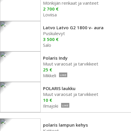
Mönkijän renkaat ja vanteet
2 700 €
Loviisa
Latvo Latvo G2 1800 v- aura
Puskulevyt
3 500 €
Salo
Polaris Indy
Muut varaosat ja tarvikkeet
25 €
Mikkeli
LIIKE
POLARIS laukku
Muut varaosat ja tarvikkeet
10 €
Ilmajoki
LIIKE
polaris lampun kehys
Katteet