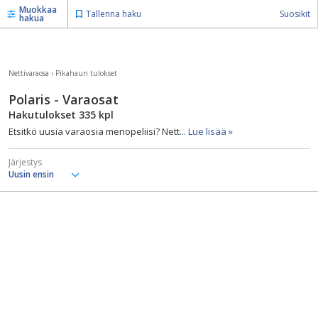
Muokkaa
Tallenna haku
Suosikit
hakua
Nettivaraosa
›
Pikahaun tulokset
Polaris - Varaosat
Hakutulokset
335
kpl
Etsitkö uusia varaosia menopeliisi? Nett
... Lue lisää »
Järjestys