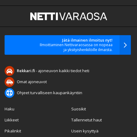
Jätä ilmainen ilmoitus nyt!
Ilmoittaminen Nettivaraosassa on nopeaa
ja yksityishenkilöille ilmaista.
Rekkari.fi
- ajoneuvon kaikki tiedot heti
Omat ajoneuvot
Ohjeet turvalliseen kaupankäyntiin
Haku
Suosikit
Liikkeet
Tallennetut haut
Pikalinkit
Usein kysyttyä