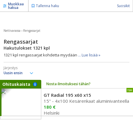
Muokkaa
Tallenna haku
Suosikit
hakua
Nettivaraosa
›
Rengassarjat
Rengassarjat
Hakutulokset
1321
kpl
1321 kpl rengassarjat kohdetta myydään
... Lue lisää »
Järjestys
Ohituskaista
Nosta ilmoituksesi tähän?
72H
GT Radial 195 x60 x15
15" - 4x100 Kesärenkaat alumiinivanteella
180 €
Helsinki