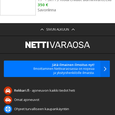
350 €
Savonlinna
SIVUN ALKUUN
Jätä ilmainen ilmoitus nyt!
Ilmoittaminen Nettivaraosassa on nopeaa
ja yksityishenkilöille ilmaista.
Rekkari.fi
- ajoneuvon kaikki tiedot heti
Omat ajoneuvot
Ohjeet turvalliseen kaupankäyntiin