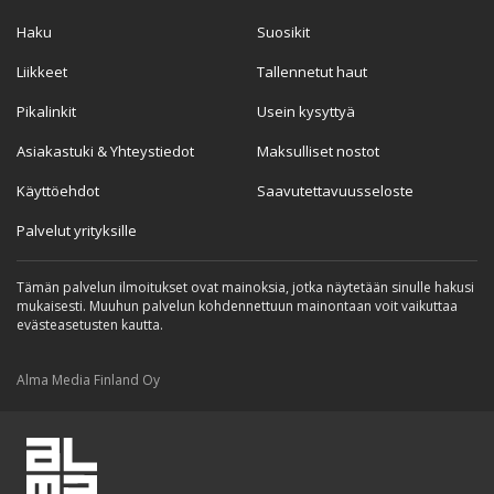
Haku
Suosikit
Liikkeet
Tallennetut haut
Pikalinkit
Usein kysyttyä
Asiakastuki & Yhteystiedot
Maksulliset nostot
Käyttöehdot
Saavutettavuusseloste
Palvelut yrityksille
Tämän palvelun ilmoitukset ovat mainoksia, jotka näytetään sinulle hakusi
mukaisesti. Muuhun palvelun kohdennettuun mainontaan voit vaikuttaa
evästeasetusten kautta.
Alma Media Finland Oy