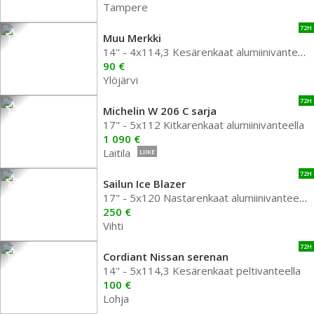
Tampere
72H
Muu Merkki
14" - 4x114,3 Kesärenkaat alumiinivanteella
90 €
Ylöjärvi
72H
Michelin W 206 C sarja
17" - 5x112 Kitkarenkaat alumiinivanteella
1 090 €
Laitila
LIIKE
72H
Sailun Ice Blazer
17" - 5x120 Nastarenkaat alumiinivanteella
250 €
Vihti
72H
Cordiant Nissan serenan
14" - 5x114,3 Kesärenkaat peltivanteella
100 €
Lohja