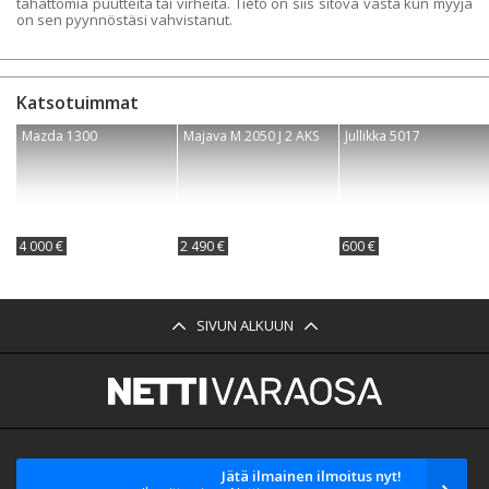
tahattomia puutteita tai virheitä. Tieto on siis sitova vasta kun myyjä
on sen pyynnöstäsi vahvistanut.
Katsotuimmat
Mazda 1300
Majava M 2050 J 2 AKS
Jullikka 5017
4 000 €
2 490 €
600 €
SIVUN ALKUUN
Jätä ilmainen ilmoitus nyt!