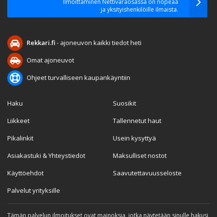
Ilmoittaminen Nettivaraosassa on nopeaa
ja yksityishenkilöille ilmaista.
Rekkari.fi
- ajoneuvon kaikki tiedot heti
Omat ajoneuvot
Ohjeet turvalliseen kaupankäyntiin
Haku
Suosikit
Liikkeet
Tallennetut haut
Pikalinkit
Usein kysyttyä
Asiakastuki & Yhteystiedot
Maksulliset nostot
Käyttöehdot
Saavutettavuusseloste
Palvelut yrityksille
Tämän palvelun ilmoitukset ovat mainoksia, jotka näytetään sinulle hakusi