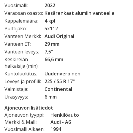
Vuosimalli:
2022
Varaosan osasto:
Kesärenkaat alumiinivanteella
Kappalemäärä:
4 kpl
Pulttijako:
5x112
Vanteen Merkki:
Audi Original
Vanteen ET:
29 mm
Vanteen leveys:
7,5"
Keskireiän
66,6 mm
halkaisija (min):
Kuntoluokitus:
Uudenveroinen
Leveys ja profiili:
225 / 55 R 17"
Valmistaja:
Continental
Urasyvyys:
6 mm
Ajoneuvon lisätiedot
Ajoneuvon tyyppi:
Henkilöauto
Merkki & Malli:
Audi - A6
Vuosimalli Alkaen:
1994