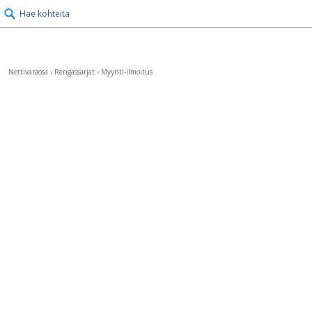
Hae kohteita
Nettivaraosa
›
Rengassarjat
›
Myynti-ilmoitus