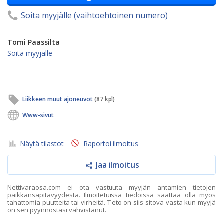
Soita myyjälle (vaihtoehtoinen numero)
Tomi Paassilta
Soita myyjälle
Liikkeen muut ajoneuvot
(87 kpl)
Www-sivut
Näytä tilastot
Raportoi ilmoitus
Jaa ilmoitus
Nettivaraosa.com ei ota vastuuta myyjän antamien tietojen
paikkansapitävyydestä. Ilmoitetuissa tiedoissa saattaa olla myös
tahattomia puutteita tai virheitä. Tieto on siis sitova vasta kun myyjä
on sen pyynnöstäsi vahvistanut.