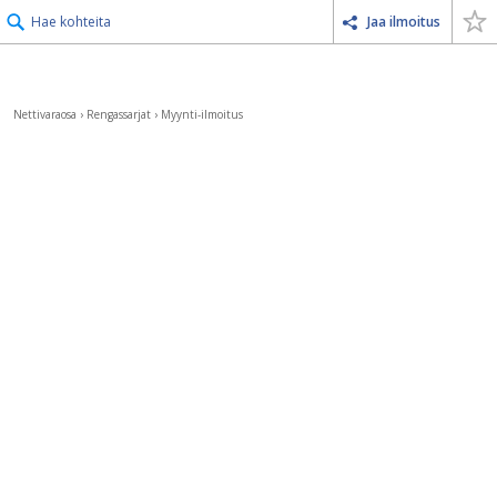
Hae kohteita
Jaa ilmoitus
Nettivaraosa
›
Rengassarjat
›
Myynti-ilmoitus