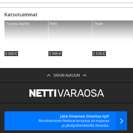
Katsotuimmat
Toyota Starlet
Rehi
Thule
6 000 €
3 990 €
2 500 €
SIVUN ALKUUN
Jätä ilmainen ilmoitus nyt!
Ilmoittaminen Nettivaraosassa on nopeaa
ja yksityishenkilöille ilmaista.