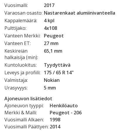
Vuosimalli:
2017
Varaosan osasto:
Nastarenkaat alumiinivanteella
Kappalemäärä:
4 kpl
Pulttijako:
4x108
Vanteen Merkki:
Peugeot
Vanteen ET:
27 mm
Keskireiän
65,1 mm
halkaisija (min):
Kuntoluokitus:
Tyydyttävä
Leveys ja profiili:
175 / 65 R 14"
Valmistaja:
Nokian
Urasyvyys:
5 mm
Ajoneuvon lisätiedot
Ajoneuvon tyyppi:
Henkilöauto
Merkki & Malli:
Peugeot - 206
Vuosimalli Alkaen:
1998
Vuosimalli Päättyen:
2014