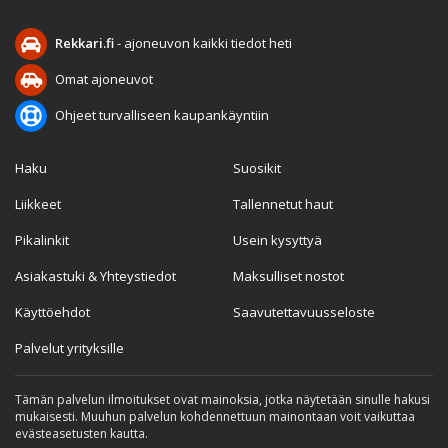
Rekkari.fi
- ajoneuvon kaikki tiedot heti
Omat ajoneuvot
Ohjeet turvalliseen kaupankäyntiin
Haku
Suosikit
Liikkeet
Tallennetut haut
Pikalinkit
Usein kysyttyä
Asiakastuki & Yhteystiedot
Maksulliset nostot
Käyttöehdot
Saavutettavuusseloste
Palvelut yrityksille
Tämän palvelun ilmoitukset ovat mainoksia, jotka näytetään sinulle hakusi
mukaisesti. Muuhun palvelun kohdennettuun mainontaan voit vaikuttaa
evästeasetusten kautta.