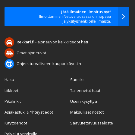
Jätä ilmainen ilmoitus nyt!
Ilmoittaminen Nettivaraosassa on nopeaa
ja yksityishenkilöille ilmaista.
Rekkari.fi
- ajoneuvon kaikki tiedot heti
Omat ajoneuvot
Ohjeet turvalliseen kaupankäyntiin
Haku
Suosikit
Liikkeet
Tallennetut haut
Pikalinkit
Usein kysyttyä
Asiakastuki & Yhteystiedot
Maksulliset nostot
Käyttöehdot
Saavutettavuusseloste
Palvelut yrityksille