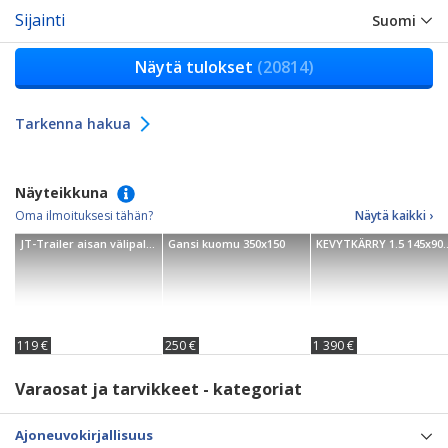
Sijainti
Suomi
Näytä tulokset
(20814)
Tarkenna hakua
Näyteikkuna
Oma ilmoituksesi tähän?
Näytä kaikki ›
JT-Trailer aisan välipalkki
Gansi kuomu 350x150
KEVYTKÄRRY 1.5
119 €
250 €
1 390 €
Varaosat ja tarvikkeet - kategoriat
Ajoneuvokirjallisuus