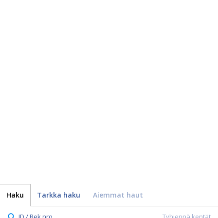
Haku
Tarkka haku
Aiemmat haut
ID / Rek.nro.
Tyhjennä kentät