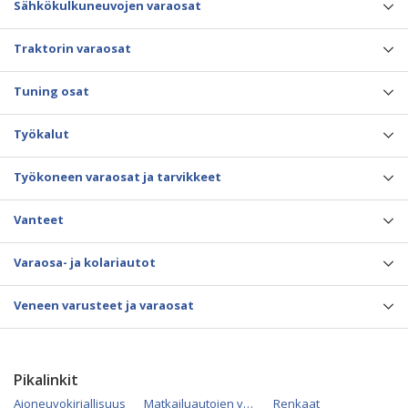
Sähkökulkuneuvojen varaosat
Traktorin varaosat
Tuning osat
Työkalut
Työkoneen varaosat ja tarvikkeet
Vanteet
Varaosa- ja kolariautot
Veneen varusteet ja varaosat
Pikalinkit
Ajoneuvokirjallisuus
Matkailuautojen varaosat
Renkaat