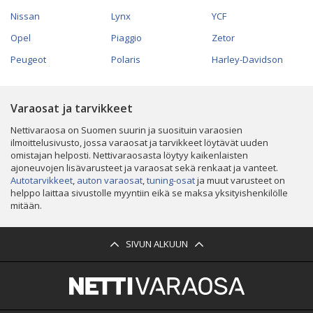
Nissan
Lynx
YCF
Opel
Piaggio
Zetor
Peugeot
Polaris
Harley-Davidson
Varaosat ja tarvikkeet
Nettivaraosa on Suomen suurin ja suosituin varaosien
ilmoittelusivusto, jossa varaosat ja tarvikkeet löytävät uuden
omistajan helposti. Nettivaraosasta löytyy kaikenlaisten
ajoneuvojen lisävarusteet ja varaosat sekä renkaat ja vanteet.
Autotarvikkeet
,
auton varaosat
,
tuning-osat
ja muut varusteet on
helppo laittaa sivustolle myyntiin eikä se maksa yksityishenkilölle
mitään.
SIVUN ALKUUN