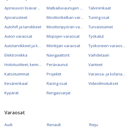
Ajoneuvon lisävarusteet
Matkailuvaunujen varaosat
Talvirenkaat
Ajovarusteet
Moottorikelkan varaosat
Tuning osat
Autohifi ja tarvikkeet
Moottoripyörän varaosat
Turvaistuimet
Auton varaosat
Mopojen varaosat
Työkalut
Autotarvikkeet ja lisävarusteet
Mönkijän varaosat
Työkoneen varaosat
Elektroniikka
Navigaattorit
Vaihdetaan
Hoitotuotteet, kemikaalit ja öljyt
Perävaunut
Vanteet
Katsotuimmat
Projektit
Varaosa- ja kolariautot
Kesärenkaat
Racing osat
Videoilmoitukset
Kypärät
Rengassarjat
Varaosat
Audi
Renault
Rieju