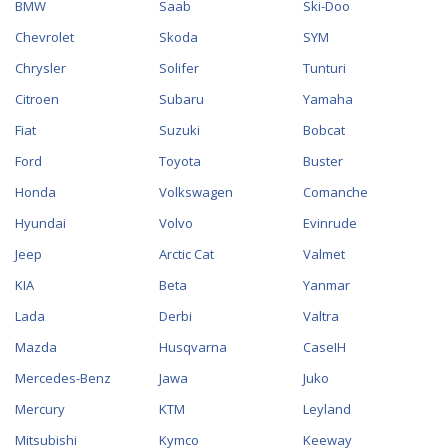
BMW
Saab
Ski-Doo
Chevrolet
Skoda
SYM
Chrysler
Solifer
Tunturi
Citroen
Subaru
Yamaha
Fiat
Suzuki
Bobcat
Ford
Toyota
Buster
Honda
Volkswagen
Comanche
Hyundai
Volvo
Evinrude
Jeep
Arctic Cat
Valmet
KIA
Beta
Yanmar
Lada
Derbi
Valtra
Mazda
Husqvarna
CaseIH
Mercedes-Benz
Jawa
Juko
Mercury
KTM
Leyland
Mitsubishi
Kymco
Keeway