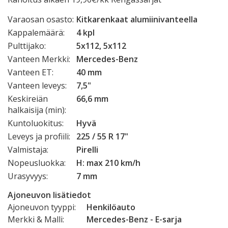
Varaosan osasto:
Kitkarenkaat alumiinivanteella
Kappalemäärä:
4 kpl
Pulttijako:
5x112, 5x112
Vanteen Merkki:
Mercedes-Benz
Vanteen ET:
40 mm
Vanteen leveys:
7,5"
Keskireiän
66,6 mm
halkaisija (min):
Kuntoluokitus:
Hyvä
Leveys ja profiili:
225 / 55 R 17"
Valmistaja:
Pirelli
Nopeusluokka:
H: max 210 km/h
Urasyvyys:
7 mm
Ajoneuvon lisätiedot
Ajoneuvon tyyppi:
Henkilöauto
Merkki & Malli:
Mercedes-Benz - E-sarja