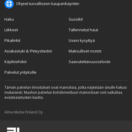
Ohjeet turvalliseen kaupankäyntiin
Haku
Suosikit
Liikkeet
Tallennetut haut
Pikalinkit
Usein kysyttyä
Asiakastuki & Yhteystiedot
Maksulliset nostot
Käyttöehdot
Saavutettavuusseloste
Palvelut yrityksille
Tämän palvelun ilmoitukset ovat mainoksia, jotka näytetään sinulle hakusi
mukaisesti. Muuhun palvelun kohdennettuun mainontaan voit vaikuttaa
evästeasetusten kautta.
Alma Media Finland Oy