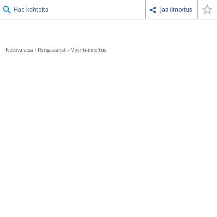
Hae kohteita
Jaa ilmoitus
Nettivaraosa
›
Rengassarjat
›
Myynti-ilmoitus