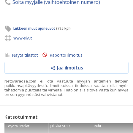
Soita myyjälle (vaihtoehtoinen numero)
Liikkeen muut ajoneuvot
(795 kpl)
Www-sivut
Näytä tilastot
Raportoi ilmoitus
Jaa ilmoitus
Nettivaraosa.com ei ota vastuuta myyjän antamien tietojen
paikkansapitävyydestä. Ilmoitetuissa tiedoissa saattaa olla myös
tahattomia puutteita tai virheitä. Tieto on siis sitova vasta kun myyjä
on sen pyynnöstäsi vahvistanut.
Katsotuimmat
Toyota Starlet
Jullikka 5017
Rehi