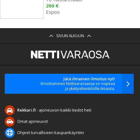
200 €
Espoo
SIVUN ALKUUN
Jätä ilmainen ilmoitus nyt!
Ilmoittaminen Nettivaraosassa on nopeaa
ja yksityishenkilöille ilmaista.
Rekkari.fi
- ajoneuvon kaikki tiedot heti
Omat ajoneuvot
Ohjeet turvalliseen kaupankäyntiin