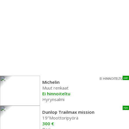
24H
EI HINNOITELTU
Michelin
Muut renkaat
Ei hinnoiteltu
Hyrynsalmi
72H
Dunlop Trailmax mission
19"Moottoripyörä
300 €