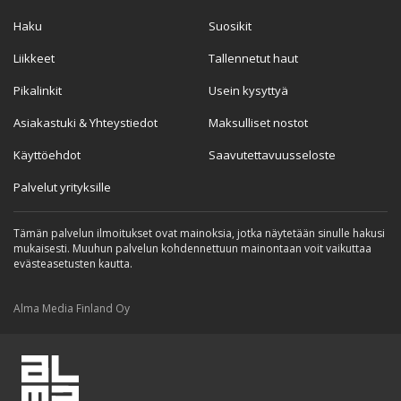
Haku
Suosikit
Liikkeet
Tallennetut haut
Pikalinkit
Usein kysyttyä
Asiakastuki & Yhteystiedot
Maksulliset nostot
Käyttöehdot
Saavutettavuusseloste
Palvelut yrityksille
Tämän palvelun ilmoitukset ovat mainoksia, jotka näytetään sinulle hakusi
mukaisesti. Muuhun palvelun kohdennettuun mainontaan voit vaikuttaa
evästeasetusten kautta.
Alma Media Finland Oy