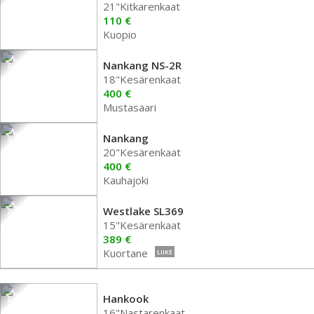
21"Kitkarenkaat
110 €
Kuopio
Nankang NS-2R
18"Kesärenkaat
400 €
Mustasaari
Nankang
20"Kesärenkaat
400 €
Kauhajoki
Westlake SL369
15"Kesärenkaat
389 €
Kuortane
LIIKE
Hankook
16"Nastarenkaat