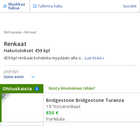
Muokkaa
Tallenna haku
Suosikit
hakua
Nettivaraosa
›
Renkaat
Renkaat
Hakutulokset
459
kpl
459 kpl renkaat kohdetta myydään alla o
... Lue lisää »
Järjestys
Ohituskaista
Nosta ilmoituksesi tähän?
Bridgestone Bridgestone Turanza
18"Kesärenkaat
850 €
Parikkala