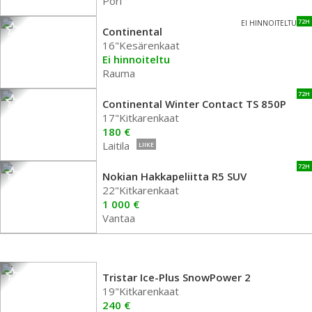
Pori
72H
EI HINNOITELTU
Continental
16"Kesärenkaat
Ei hinnoiteltu
Rauma
72H
Continental Winter Contact TS 850P
17"Kitkarenkaat
180 €
Laitila
LIIKE
72H
Nokian Hakkapeliitta R5 SUV
22"Kitkarenkaat
1 000 €
Vantaa
Tristar Ice-Plus SnowPower 2
19"Kitkarenkaat
240 €