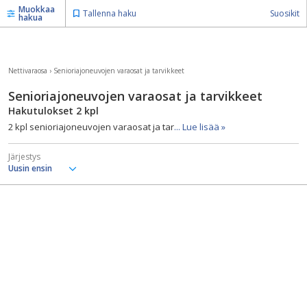
Muokkaa
Tallenna haku
Suosikit
hakua
Nettivaraosa
›
Senioriajoneuvojen varaosat ja tarvikkeet
Senioriajoneuvojen varaosat ja tarvikkeet
Hakutulokset
2
kpl
2 kpl senioriajoneuvojen varaosat ja tar
... Lue lisää »
Järjestys