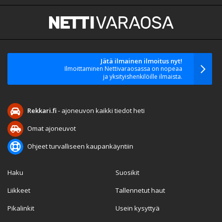
Jätä ilmainen ilmoitus nyt!
Ilmoittaminen Nettivaraosassa on nopeaa
ja yksityishenkilöille ilmaista.
Rekkari.fi
- ajoneuvon kaikki tiedot heti
Omat ajoneuvot
Ohjeet turvalliseen kaupankäyntiin
Haku
Suosikit
Liikkeet
Tallennetut haut
Pikalinkit
Usein kysyttyä