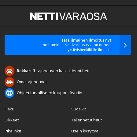
Jätä ilmainen ilmoitus nyt!
Ilmoittaminen Nettivaraosassa on nopeaa
ja yksityishenkilöille ilmaista.
Rekkari.fi
- ajoneuvon kaikki tiedot heti
Omat ajoneuvot
Ohjeet turvalliseen kaupankäyntiin
Haku
Suosikit
Liikkeet
Tallennetut haut
Pikalinkit
Usein kysyttyä