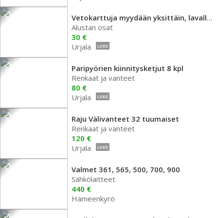
Vetokarttuja myydään yksittäin, lavallinen
Alustan osat
30 €
Urjala
LIIKE
Paripyörien kiinnitysketjut 8 kpl
Renkaat ja vanteet
80 €
Urjala
LIIKE
Raju Välivanteet 32 tuumaiset
Renkaat ja vanteet
120 €
Urjala
LIIKE
Valmet 361, 565, 500, 700, 900
Sähkölaitteet
440 €
Hämeenkyrö