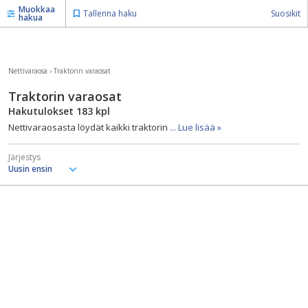
Muokkaa
Tallenna haku
Suosikit
hakua
Nettivaraosa
›
Traktorin varaosat
Traktorin varaosat
Hakutulokset
183
kpl
Nettivaraosasta löydät kaikki traktorin
... Lue lisää »
Järjestys