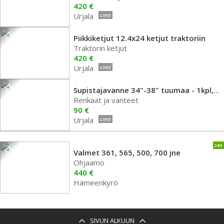
420 €
Urjala
LIIKE
Piikkiketjut 12.4x24 ketjut traktoriin
Traktorin ketjut
420 €
Urjala
LIIKE
Supistajavanne 34"-38" tuumaa - 1kpl, pariton
Renkaat ja vanteet
90 €
Urjala
LIIKE
24H
Valmet 361, 565, 500, 700 jne
Ohjaamo
440 €
Hämeenkyrö
SIVUN ALKUUN