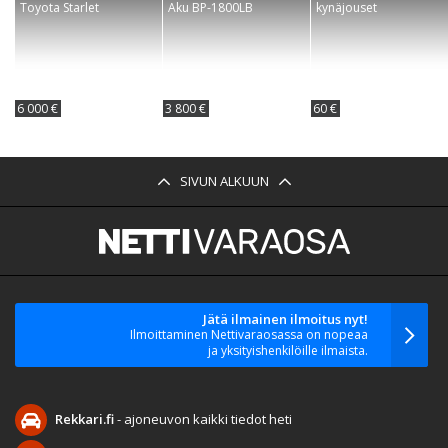
Toyota Starlet
Aku BP-1800LB
kynäjouset
6 000 €
3 800 €
60 €
SIVUN ALKUUN
Jätä ilmainen ilmoitus nyt!
Ilmoittaminen Nettivaraosassa on nopeaa
ja yksityishenkilöille ilmaista.
Rekkari.fi
- ajoneuvon kaikki tiedot heti