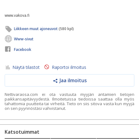
www.vakova.fi
Liikkeen muut ajoneuvot
(580 kpl)
Www-sivut
Facebook
Näytä tilastot
Raportoi ilmoitus
Jaa ilmoitus
Nettivaraosa.com ei ota vastuuta myyjän antamien tietojen
paikkansapitävyydestä. Ilmoitetuissa tiedoissa saattaa olla myös
tahattomia puutteita tai virheitä. Tieto on siis sitova vasta kun myyjä
on sen pyynnöstäsi vahvistanut.
Katsotuimmat