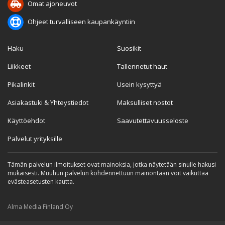
Omat ajoneuvot
Ohjeet turvalliseen kaupankäyntiin
Haku
Suosikit
Liikkeet
Tallennetut haut
Pikalinkit
Usein kysyttyä
Asiakastuki & Yhteystiedot
Maksulliset nostot
Käyttöehdot
Saavutettavuusseloste
Palvelut yrityksille
Tämän palvelun ilmoitukset ovat mainoksia, jotka näytetään sinulle hakusi
mukaisesti. Muuhun palvelun kohdennettuun mainontaan voit vaikuttaa
evästeasetusten kautta.
Alma Media Finland Oy