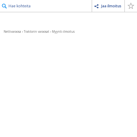
Hae kohteita
Jaa ilmoitus
Nettivaraosa
›
Traktorin varaosat
›
Myynti-ilmoitus