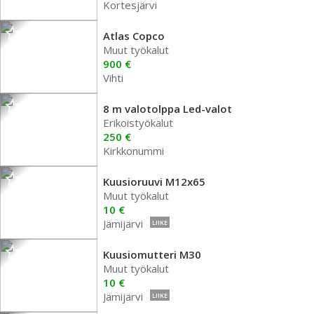
Kortesjärvi
Atlas Copco
Muut työkalut
900 €
Vihti
8 m valotolppa Led-valot
Erikoistyökalut
250 €
Kirkkonummi
Kuusioruuvi M12x65
Muut työkalut
10 €
Jämijärvi
LIIKE
Kuusiomutteri M30
Muut työkalut
10 €
Jämijärvi
LIIKE