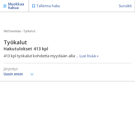
Muokkaa
Tallenna haku
Suosikit
hakua
Nettivaraosa
›
Työkalut
Työkalut
Hakutulokset
413
kpl
413 kpl työkalut kohdetta myydään alla
... Lue lisää »
Järjestys