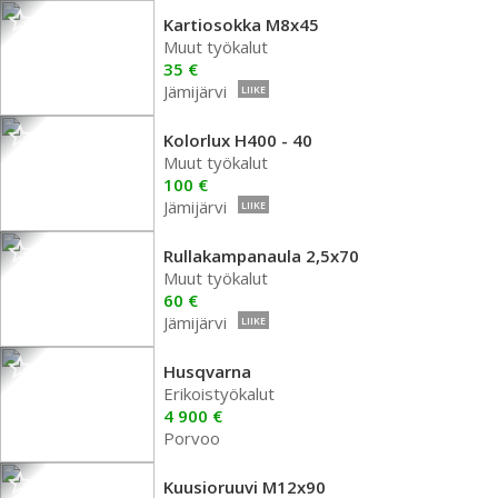
Kartiosokka M8x45
Muut työkalut
35 €
Jämijärvi
LIIKE
Kolorlux H400 - 40
Muut työkalut
100 €
Jämijärvi
LIIKE
Rullakampanaula 2,5x70
Muut työkalut
60 €
Jämijärvi
LIIKE
Husqvarna
Erikoistyökalut
4 900 €
Porvoo
Kuusioruuvi M12x90