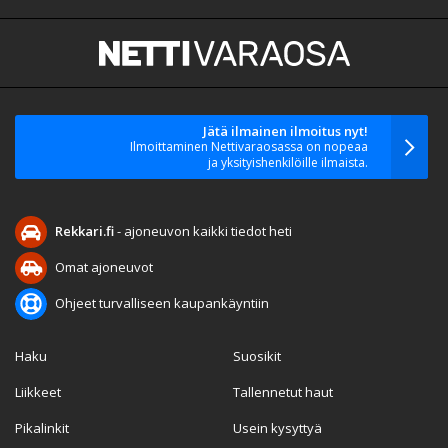
Jätä ilmainen ilmoitus nyt!
Ilmoittaminen Nettivaraosassa on nopeaa
ja yksityishenkilöille ilmaista.
Rekkari.fi
- ajoneuvon kaikki tiedot heti
Omat ajoneuvot
Ohjeet turvalliseen kaupankäyntiin
Haku
Suosikit
Liikkeet
Tallennetut haut
Pikalinkit
Usein kysyttyä