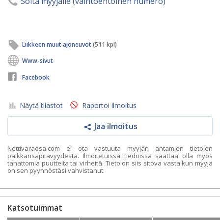
Soita myyjälle (vaihtoehtoinen numero)
Liikkeen muut ajoneuvot
(511 kpl)
Www-sivut
Facebook
Näytä tilastot
Raportoi ilmoitus
Jaa ilmoitus
Nettivaraosa.com ei ota vastuuta myyjän antamien tietojen
paikkansapitävyydestä. Ilmoitetuissa tiedoissa saattaa olla myös
tahattomia puutteita tai virheitä. Tieto on siis sitova vasta kun myyjä
on sen pyynnöstäsi vahvistanut.
Katsotuimmat