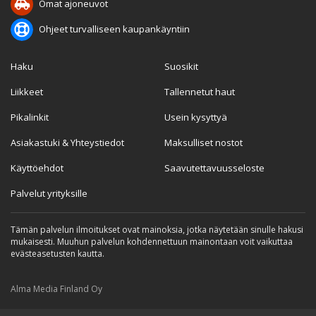
Omat ajoneuvot
Ohjeet turvalliseen kaupankäyntiin
Haku
Suosikit
Liikkeet
Tallennetut haut
Pikalinkit
Usein kysyttyä
Asiakastuki & Yhteystiedot
Maksulliset nostot
Käyttöehdot
Saavutettavuusseloste
Palvelut yrityksille
Tämän palvelun ilmoitukset ovat mainoksia, jotka näytetään sinulle hakusi
mukaisesti. Muuhun palvelun kohdennettuun mainontaan voit vaikuttaa
evästeasetusten kautta.
Alma Media Finland Oy