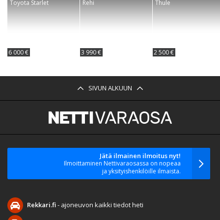
Toyota Starlet
Rehi
Thule
6 000 €
3 990 €
2 500 €
SIVUN ALKUUN
Jätä ilmainen ilmoitus nyt!
Ilmoittaminen Nettivaraosassa on nopeaa
ja yksityishenkilöille ilmaista.
Rekkari.fi
- ajoneuvon kaikki tiedot heti