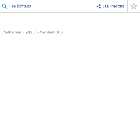
Hae kohteita
Jaa ilmoitus
Nettivaraosa
›
Työkalut
›
Myynti-ilmoitus