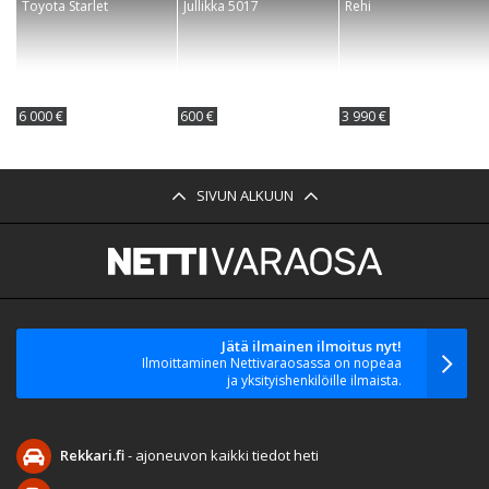
Toyota Starlet
Jullikka 5017
Rehi
6 000 €
600 €
3 990 €
SIVUN ALKUUN
Jätä ilmainen ilmoitus nyt!
Ilmoittaminen Nettivaraosassa on nopeaa
ja yksityishenkilöille ilmaista.
Rekkari.fi
- ajoneuvon kaikki tiedot heti