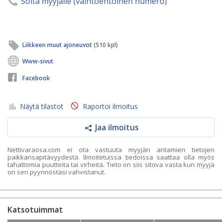
Soita myyjälle (vaihtoehtoinen numero)
Liikkeen muut ajoneuvot
(510 kpl)
Www-sivut
Facebook
Näytä tilastot
Raportoi ilmoitus
Jaa ilmoitus
Nettivaraosa.com ei ota vastuuta myyjän antamien tietojen
paikkansapitävyydestä. Ilmoitetuissa tiedoissa saattaa olla myös
tahattomia puutteita tai virheitä. Tieto on siis sitova vasta kun myyjä
on sen pyynnöstäsi vahvistanut.
Katsotuimmat