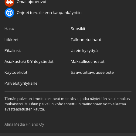
Omat ajoneuvot
Ohjeet turvalliseen kaupankäyntiin
Haku
Suosikit
Liikkeet
Tallennetut haut
Pikalinkit
Usein kysyttyä
Asiakastuki & Yhteystiedot
Maksulliset nostot
Käyttöehdot
Saavutettavuusseloste
Palvelut yrityksille
Tämän palvelun ilmoitukset ovat mainoksia, jotka näytetään sinulle hakusi
mukaisesti. Muuhun palvelun kohdennettuun mainontaan voit vaikuttaa
evästeasetusten kautta.
Alma Media Finland Oy