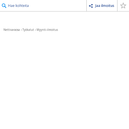
Hae kohteita
Jaa ilmoitus
Nettivaraosa
›
Työkalut
›
Myynti-ilmoitus