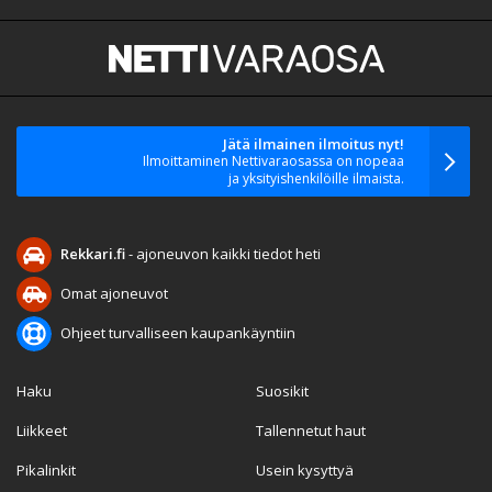
Jätä ilmainen ilmoitus nyt!
Ilmoittaminen Nettivaraosassa on nopeaa
ja yksityishenkilöille ilmaista.
Rekkari.fi
- ajoneuvon kaikki tiedot heti
Omat ajoneuvot
Ohjeet turvalliseen kaupankäyntiin
Haku
Suosikit
Liikkeet
Tallennetut haut
Pikalinkit
Usein kysyttyä