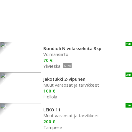
24H
Bondioli Nivelakseleita 3kpl
Voimansiirto
70 €
Ylivieska
LIIKE
24H
Jakotukki 2-vipunen
Muut varaosat ja tarvikkeet
100 €
Hollola
72H
LEKO 11
Muut varaosat ja tarvikkeet
200 €
Tampere