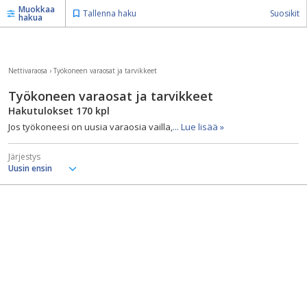
Muokkaa
Tallenna haku
Suosikit
hakua
Nettivaraosa
›
Työkoneen varaosat ja tarvikkeet
Työkoneen varaosat ja tarvikkeet
Hakutulokset
170
kpl
Jos työkoneesi on uusia varaosia vailla,
... Lue lisää »
Järjestys