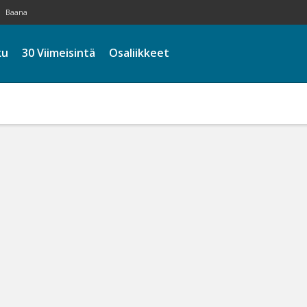
Baana
ku
30 Viimeisintä
Osaliikkeet