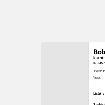
Bob
kumit
ID
2457
Ilmoitu
Vuosima
Lisäti
Tarkis