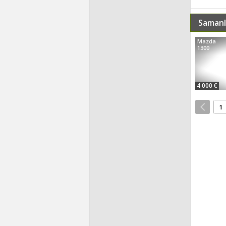
Samanl
Mazda
1300
4 000 €
1