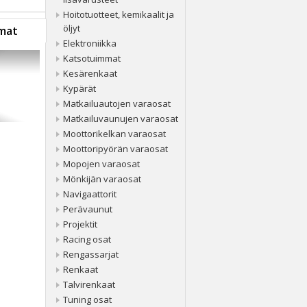
Hoitotuotteet, kemikaalit ja
öljyt
mat
Elektroniikka
Katsotuimmat
Kesärenkaat
Kypärät
Matkailuautojen varaosat
Matkailuvaunujen varaosat
Moottorikelkan varaosat
Moottoripyörän varaosat
Mopojen varaosat
Mönkijän varaosat
Navigaattorit
Perävaunut
Projektit
Racing osat
Rengassarjat
Renkaat
Talvirenkaat
Tuning osat