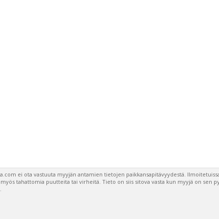
a.com ei ota vastuuta myyjän antamien tietojen paikkansapitävyydestä. Ilmoitetuissa
a myös tahattomia puutteita tai virheitä. Tieto on siis sitova vasta kun myyjä on sen 
.