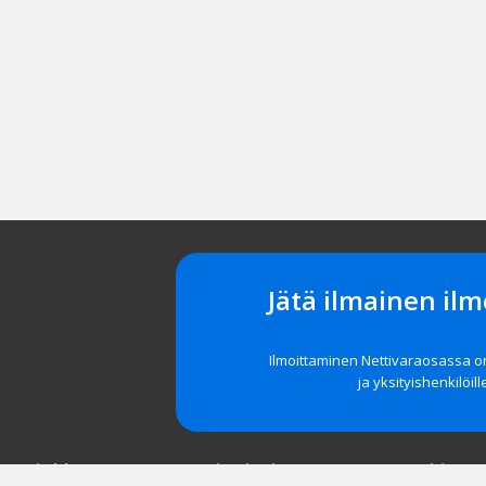
Jätä ilmainen ilm
Ilmoittaminen Nettivaraosassa 
ja yksityishenkilöill
t asiakkaat
Navigointi
Tuki