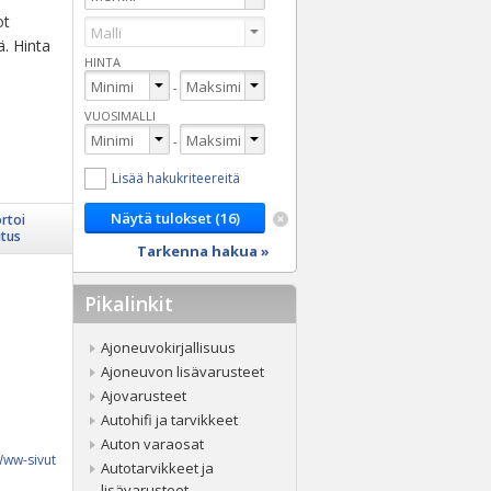
ot
ä. Hinta
HINTA
-
VUOSIMALLI
-
Lisää hakukriteereitä
rtoi
itus
Tarkenna hakua »
Pikalinkit
Ajoneuvokirjallisuus
Ajoneuvon lisävarusteet
Ajovarusteet
Autohifi ja tarvikkeet
Auton varaosat
ww-sivut
Autotarvikkeet ja
lisävarusteet