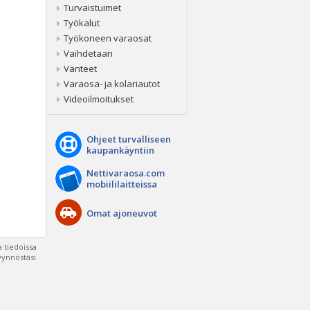
Turvaistuimet
Työkalut
Työkoneen varaosat
Vaihdetaan
Vanteet
Varaosa- ja kolariautot
Videoilmoitukset
Ohjeet turvalliseen
kaupankäyntiin
Nettivaraosa.com
mobiililaitteissa
Omat ajoneuvot
 tiedoissa
pyynnöstäsi