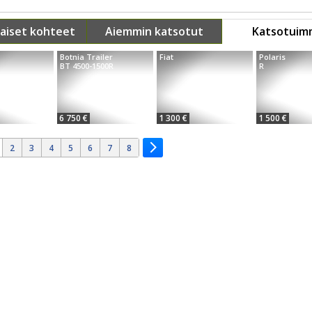
aiset kohteet
Aiemmin katsotut
Katsotuim
Botnia Trailer
Fiat
Polaris
BT 4500-1500R
R
6 750 €
1 300 €
1 500 €
2
3
4
5
6
7
8