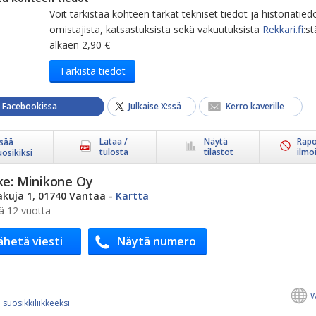
Voit tarkistaa kohteen tarkat tekniset tiedot ja historiatied
omistajista, katsastuksista sekä vakuutuksista
Rekkari.fi
:st
alkaen 2,90 €
Tarkista tiedot
a Facebookissa
Julkaise X:ssä
Kerro kaverille
Lataa /
Näytä
Rapo
isää
tulosta
tilastot
ilmo
uosikiksi
ke:
Minikone Oy
kuja 1, 01740 Vantaa
-
Kartta
ä 12 vuotta
ähetä viesti
Näytä numero
W
 suosikkiliikkeeksi