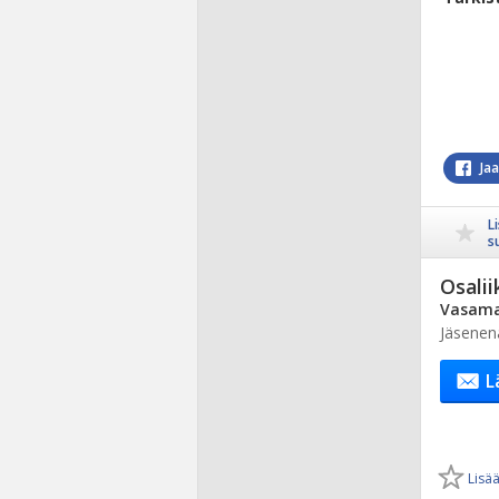
Ja
L
s
Osalii
Vasama
Jäsenen
L
Lisää