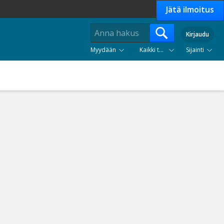
Jätä ilmoitus
Kirjaudu
Myydään
Kaikki tuoteryhmät
Sijainti