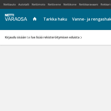
Nettiauto
Autotalli
Nettimoto
Nettivene
Nettikone
Nettikaravaani
Rekkari
Tarkka haku
Vanne- ja rengasha
Kirjaudu sisään
tai
lue lisää rekisteröitymisen eduista