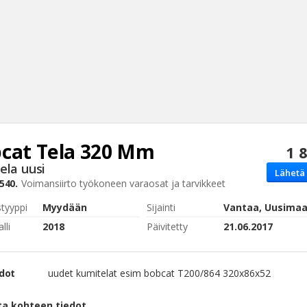
cat
Tela 320 Mm
1 
Haku
ela uusi
Lähetä 
Tyh
540.
Voimansiirto
työkoneen varaosat ja tarvikkeet
styyppi
Myydään
Sijainti
Vantaa, Uusima
lli
2018
Päivitetty
21.06.2017
edot
uudet kumitelat esim bobcat T200/864 320x86x52
ta kohteen tiedot