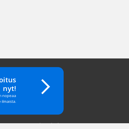
oitus
nyt!
on nopeaa
e ilmaista.
Yritystiedot