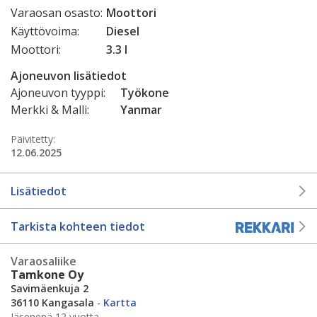
Varaosan osasto:
Moottori
Käyttövoima:
Diesel
Moottori:
3.3 l
Ajoneuvon lisätiedot
Ajoneuvon tyyppi:
Työkone
Merkki & Malli:
Yanmar
Päivitetty:
12.06.2025
Lisätiedot
Tarkista kohteen tiedot
Varaosaliike
Tamkone Oy
Savimäenkuja 2
36110 Kangasala
-
Kartta
Jäsenenä 12 vuotta