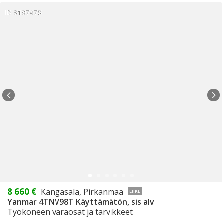
ID 3197478
8 660 €
Kangasala, Pirkanmaa
LIIKE
Yanmar 4TNV98T Käyttämätön, sis alv
Työkoneen varaosat ja tarvikkeet