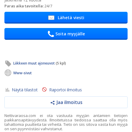
Paras aika tavoitella:
24/7
Lähetä viesti
Soita myyjälle
Liikkeen muut ajoneuvot
(5 kpl)
Www-sivut
Näytä tilastot
Raportoi ilmoitus
Jaa ilmoitus
Nettivaraosa.com ei ota vastuuta myyjän antamien tietojen
paikkansapitävyydestä. Ilmoitetuissa tiedoissa saattaa olla myös
tahattomia puutteita tai virheitä. Tieto on siis sitova vasta kun myyjä
on sen pyynnöstäsi vahvistanut.