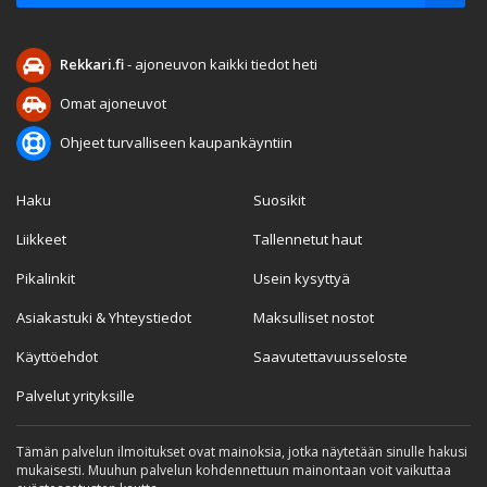
Rekkari.fi
- ajoneuvon kaikki tiedot heti
Omat ajoneuvot
Ohjeet turvalliseen kaupankäyntiin
Haku
Suosikit
Liikkeet
Tallennetut haut
Pikalinkit
Usein kysyttyä
Asiakastuki & Yhteystiedot
Maksulliset nostot
Käyttöehdot
Saavutettavuusseloste
Palvelut yrityksille
Tämän palvelun ilmoitukset ovat mainoksia, jotka näytetään sinulle hakusi
mukaisesti. Muuhun palvelun kohdennettuun mainontaan voit vaikuttaa