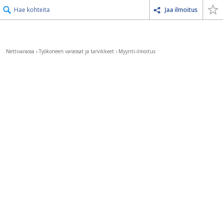
Hae kohteita
Jaa ilmoitus
Nettivaraosa
›
Työkoneen varaosat ja tarvikkeet
›
Myynti-ilmoitus