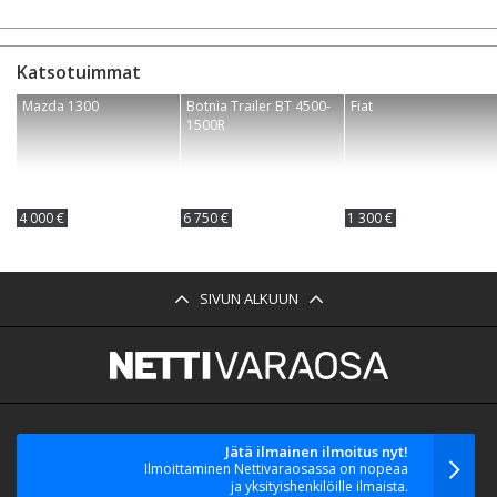
Katsotuimmat
Mazda 1300
Botnia Trailer BT 4500-
Fiat
1500R
4 000 €
6 750 €
1 300 €
SIVUN ALKUUN
Jätä ilmainen ilmoitus nyt!
Ilmoittaminen Nettivaraosassa on nopeaa
ja yksityishenkilöille ilmaista.