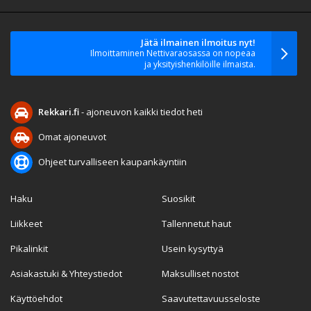
Jätä ilmainen ilmoitus nyt!
Ilmoittaminen Nettivaraosassa on nopeaa
ja yksityishenkilöille ilmaista.
Rekkari.fi
- ajoneuvon kaikki tiedot heti
Omat ajoneuvot
Ohjeet turvalliseen kaupankäyntiin
Haku
Suosikit
Liikkeet
Tallennetut haut
Pikalinkit
Usein kysyttyä
Asiakastuki & Yhteystiedot
Maksulliset nostot
Käyttöehdot
Saavutettavuusseloste