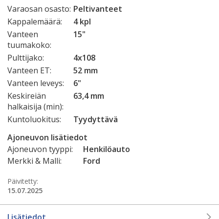
Varaosan osasto:
Peltivanteet
Kappalemäärä:
4 kpl
Vanteen
15"
tuumakoko:
Pulttijako:
4x108
Vanteen ET:
52 mm
Vanteen leveys:
6"
Keskireiän
63,4 mm
halkaisija (min):
Kuntoluokitus:
Tyydyttävä
Ajoneuvon lisätiedot
Ajoneuvon tyyppi:
Henkilöauto
Merkki & Malli:
Ford
Päivitetty:
15.07.2025
Lisätiedot