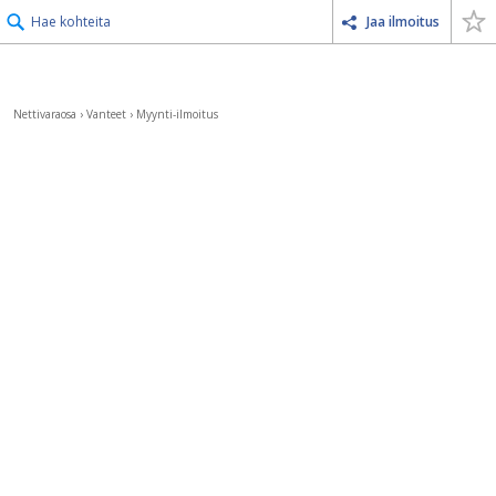
Hae kohteita
Jaa ilmoitus
Nettivaraosa
›
Vanteet
›
Myynti-ilmoitus