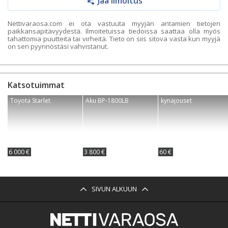
Jaa ilmoitus
Nettivaraosa.com ei ota vastuuta myyjän antamien tietojen
paikkansapitävyydestä. Ilmoitetuissa tiedoissa saattaa olla myös
tahattomia puutteita tai virheitä. Tieto on siis sitova vasta kun myyjä
on sen pyynnöstäsi vahvistanut.
Katsotuimmat
Toyota Starlet
Aku BP-1800LB
kynäjouset
6 000 €
3 800 €
60 €
SIVUN ALKUUN