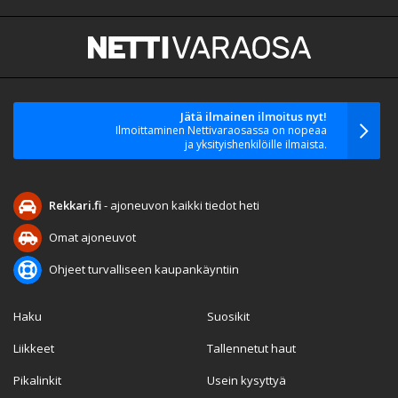
Jätä ilmainen ilmoitus nyt!
Ilmoittaminen Nettivaraosassa on nopeaa
ja yksityishenkilöille ilmaista.
Rekkari.fi
- ajoneuvon kaikki tiedot heti
Omat ajoneuvot
Ohjeet turvalliseen kaupankäyntiin
Haku
Suosikit
Liikkeet
Tallennetut haut
Pikalinkit
Usein kysyttyä