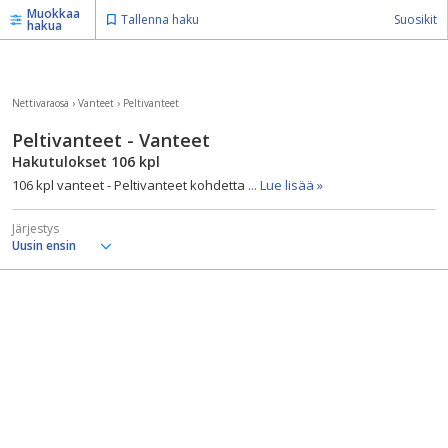
Muokkaa
Tallenna haku
Suosikit
hakua
Nettivaraosa
›
Vanteet
›
Peltivanteet
Peltivanteet - Vanteet
Hakutulokset
106
kpl
106 kpl vanteet - Peltivanteet kohdetta
... Lue lisää »
Järjestys