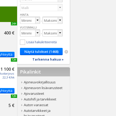
HINTA
-
UUSI 24H
VUOSIMALLI
400 €
-
Lisää hakukriteereitä
yhteyttä
Tarkenna hakua »
UUSI 72H
1 100 €
Pikalinkit
tustarjous:
22,3 €/kk
Ajoneuvokirjallisuus
Ajoneuvon lisävarusteet
yhteyttä
Ajovarusteet
UUSI 72H
Autohifi ja tarvikkeet
5 €
Auton varaosat
Autotarvikkeet ja
lisävarusteet