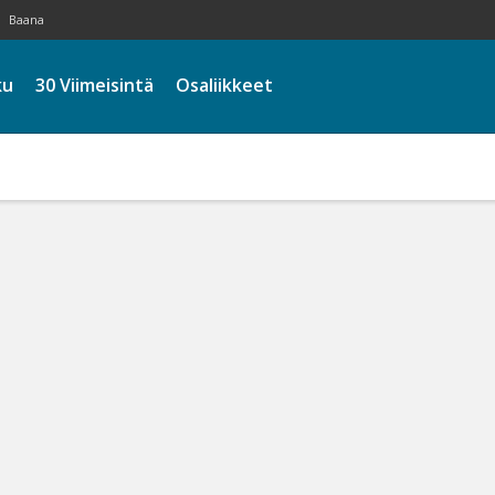
Baana
ku
30 Viimeisintä
Osaliikkeet