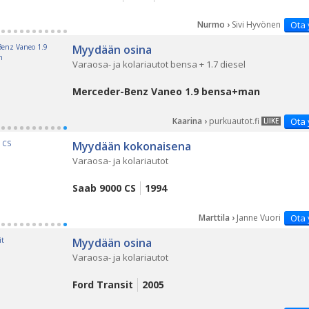
Nurmo ›
Sivi Hyvönen
Ota 
Myydään osina
Varaosa- ja kolariautot bensa + 1.7 diesel
Merceder-Benz Vaneo 1.9 bensa+man
Kaarina ›
purkuautot.fi
Ota 
LIIKE
Myydään kokonaisena
Varaosa- ja kolariautot
Saab 9000 CS
1994
Marttila ›
Janne Vuori
Ota 
Myydään osina
Varaosa- ja kolariautot
Ford Transit
2005