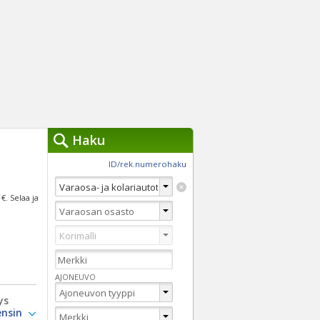
Haku
työkalut »
ID/rek.numerohaku
Käytät tällä hetkellä
jennä haut
 €
. Selaa ja
Tarkkaa hakua
Vaihda Pikahakuun
AJONEUVO
ys