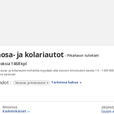
osa- ja kolariautot
- Pikahaun tulokset
Haku
loksia
1468
kpl
Tyh
raosa- ja kolariautot kohdetta myydään alla olevien ilmoitusten kautta
1 € - 1 000 000
esi varaosat.
dot :
Tarkenna hakua »
Varaosa- ja kolariautot
Ilmoitus
Järjest
Kaikenikäiset