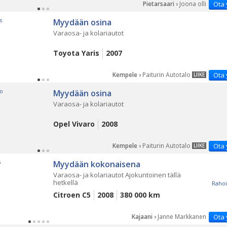
Pietarsaari ›
Joona olli
Ota 
Myydään osina
Varaosa- ja kolariautot
Toyota Yaris
2007
Kempele ›
Paiturin Autotalo
Ota 
LIIKE
Myydään osina
Varaosa- ja kolariautot
Opel Vivaro
2008
Kempele ›
Paiturin Autotalo
Ota 
LIIKE
Myydään kokonaisena
Varaosa- ja kolariautot Ajokuntoinen tällä
hetkellä
Rahoi
Citroen C5
2008
380 000 km
Kajaani ›
Janne Markkanen
Ota 