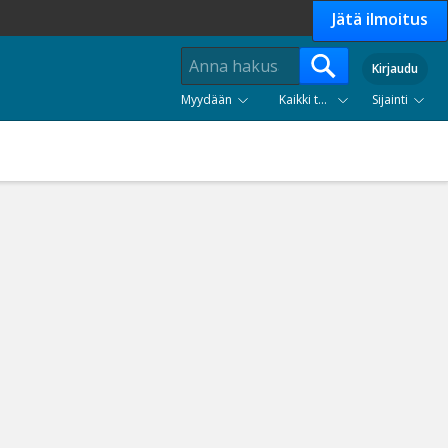
Jätä ilmoitus
Kirjaudu
Myydään
Kaikki tuoteryhmät
Sijainti