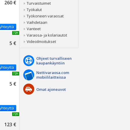
260 €
Turvaistuimet
Työkalut
Työkoneen varaosat
Vaihdetaan
yhteyttä
Vanteet
UUSI 72H
Varaosa- ja kolariautot
Videoilmoitukset
5 €
Ohjeet turvalliseen
kaupankäyntiin
yhteyttä
Nettivaraosa.com
UUSI 72H
mobiililaitteissa
5 €
Omat ajoneuvot
yhteyttä
UUSI 72H
123 €