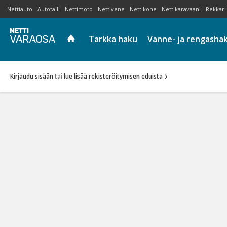
Nettiauto
Autotalli
Nettimoto
Nettivene
Nettikone
Nettikaravaani
Rekkari
Tarkka haku
Vanne- ja rengasha
Kirjaudu sisään
tai
lue lisää rekisteröitymisen eduista