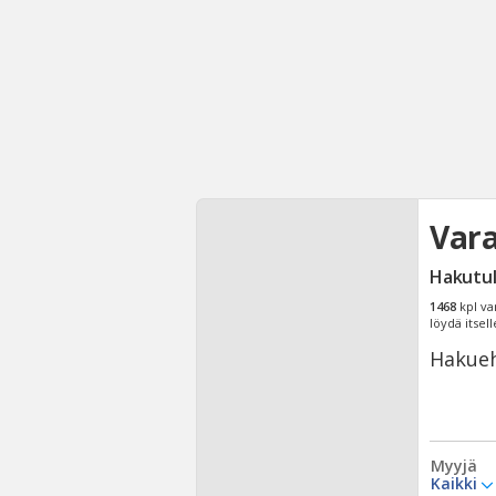
Vara
Hakutu
1468
kpl va
löydä itsell
Hakueh
Myyjä
Kaikki