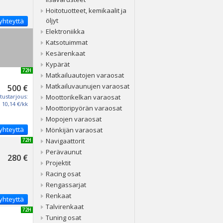
Hoitotuotteet, kemikaalit ja
öljyt
yhteyttä
Elektroniikka
Katsotuimmat
Kesärenkaat
Kypärät
UUSI 72H
Matkailuautojen varaosat
Matkailuvaunujen varaosat
500 €
tustarjous:
Moottorikelkan varaosat
10,14 €/kk
Moottoripyörän varaosat
Mopojen varaosat
yhteyttä
Mönkijän varaosat
UUSI 72H
Navigaattorit
Perävaunut
280 €
Projektit
Racing osat
Rengassarjat
Renkaat
yhteyttä
Talvirenkaat
UUSI 72H
Tuning osat