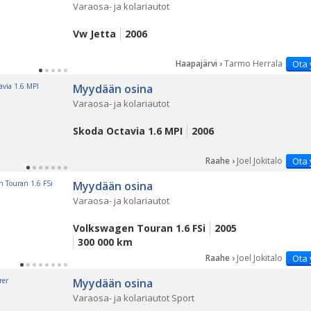
Varaosa- ja kolariautot
Vw Jetta
2006
Haapajärvi ›
Tarmo Herrala
Ota 
Myydään osina
Varaosa- ja kolariautot
Skoda Octavia 1.6 MPI
2006
Raahe ›
Joel Jokitalo
Ota 
Myydään osina
Varaosa- ja kolariautot
Volkswagen Touran 1.6 FSi
2005
300 000 km
Raahe ›
Joel Jokitalo
Ota 
Myydään osina
Varaosa- ja kolariautot Sport