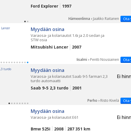
Ford Explorer
1997
Hämeenlinna ›
Jaakko Raitanen
Ota 
Myydään osina
Varaosa- ja kolariautot 1.6i ja 2.0 sedan ja
STW osia
Mitsubishi Lancer
2007
Iisalmi ›
Pentti Nousiainen
Ota 
Myydään osina
Ei hin
Varaosa- ja kolariautot Saab 9-5 farmari 2,3
turdo automaatti
Saab 9-5 2,3 turdo
2001
Perho ›
Risto Kivelä
Ota 
Myydään osina
Ei hin
Varaosa- ja kolariautot E61
Bmw 525i
2008
287 351 km