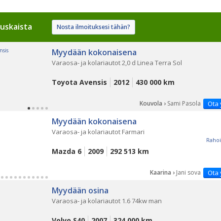
uskaista
Nosta ilmoituksesi tähän?
Myydään kokonaisena
Varaosa- ja kolariautot 2,0 d Linea Terra Sol
Toyota Avensis
2012
430 000 km
Kouvola ›
Sami Pasola
Ota 
Myydään kokonaisena
Varaosa- ja kolariautot Farmari
Rahoi
Mazda 6
2009
292 513 km
Kaarina ›
Jani sova
Ota 
Myydään osina
Varaosa- ja kolariautot 1.6 74kw man
Volvo S40
2007
324 000 km