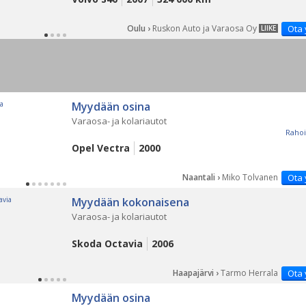
Oulu ›
Ruskon Auto ja Varaosa Oy
Ota 
LIIKE
Myydään osina
Varaosa- ja kolariautot
Rahoi
Opel Vectra
2000
Naantali ›
Miko Tolvanen
Ota 
Myydään kokonaisena
Varaosa- ja kolariautot
Skoda Octavia
2006
Haapajärvi ›
Tarmo Herrala
Ota 
Myydään osina