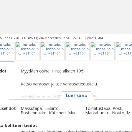
-Benz E 220T CDI (w211) -04 Mercedes-Benz E 220T CDI (w211) -04
edot
Myydään osina. Hinta alkaen 10€.
Katso varaosat ja tee varaosatiedustelu.
Lue lisää »
Valmistenumero: WDB2112061A417470
usehdot
Maksutapa: Tilisiirto,
Toimitustapa: Posti,
Postiennakko, Käteinen, Muut
Matkahuolto, Nouto, M
ta kohteen tiedot
Voit tarkistaa kohteen tarkat tekniset tiedot ja historiatied