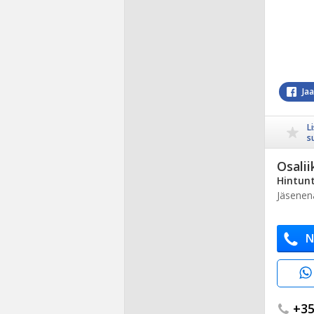
Ja
L
s
Osalii
Hintunt
Jäsenen
N
+35.