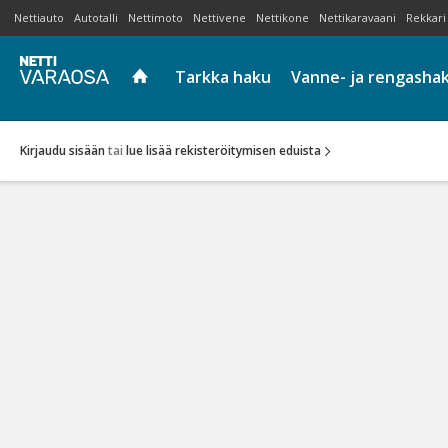
Nettiauto
Autotalli
Nettimoto
Nettivene
Nettikone
Nettikaravaani
Rekkari
Tarkka haku
Vanne- ja rengasha
Kirjaudu sisään
tai
lue lisää rekisteröitymisen eduista