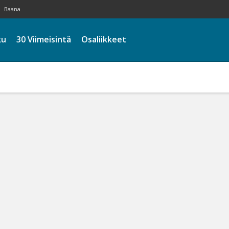
Baana
ku
30 Viimeisintä
Osaliikkeet