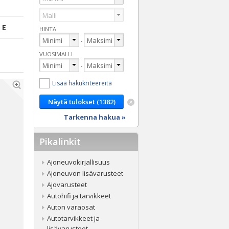
 E
HINTA
-
VUOSIMALLI
-
Lisää hakukriteereitä
Tarkenna hakua »
Pikalinkit
Ajoneuvokirjallisuus
Ajoneuvon lisävarusteet
Ajovarusteet
Autohifi ja tarvikkeet
Auton varaosat
Autotarvikkeet ja
lisävarusteet