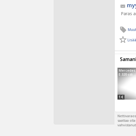
myy
Paras ai
Muut
Lisää
Samanl
Mercedes 
E 320 cdi ..
1 €
Nettivaraos
saattaa oll
vahvistanut