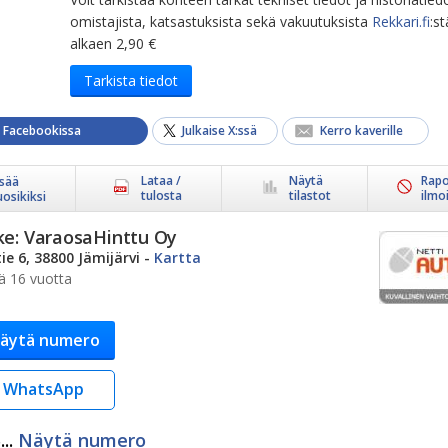
omistajista, katsastuksista sekä vakuutuksista
Rekkari.fi
:st
alkaen 2,90 €
Tarkista tiedot
a Facebookissa
Julkaise X:ssä
Kerro kaverille
Lataa /
Näytä
Rapo
isää
tulosta
tilastot
ilmo
uosikiksi
ke:
VaraosaHinttu Oy
ie 6, 38800 Jämijärvi
-
Kartta
ä 16 vuotta
äytä numero
WhatsApp
..
Näytä numero