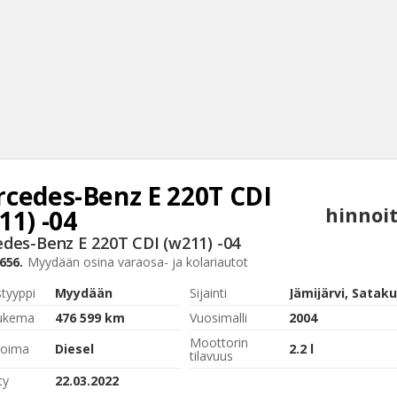
cedes-Benz
E 220T CDI
Haku
hinnoit
11) -04
Tyh
des-Benz E 220T CDI (w211) -04
656.
Myydään osina
varaosa- ja kolariautot
styyppi
Myydään
Sijainti
Jämijärvi, Satak
lukema
476 599 km
Vuosimalli
2004
Moottorin
voima
Diesel
2.2 l
tilavuus
ty
22.03.2022