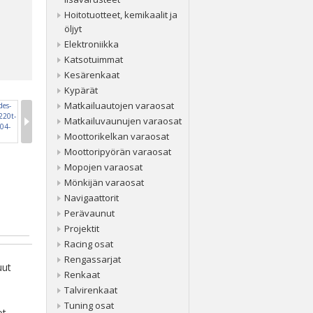
Hoitotuotteet, kemikaalit ja
öljyt
Elektroniikka
Katsotuimmat
Kesärenkaat
Kypärät
Matkailuautojen varaosat
Matkailuvaunujen varaosat
Moottorikelkan varaosat
Moottoripyörän varaosat
Mopojen varaosat
Mönkijän varaosat
Navigaattorit
Perävaunut
Projektit
Racing osat
Rengassarjat
uut
Renkaat
Talvirenkaat
Tuning osat
ot