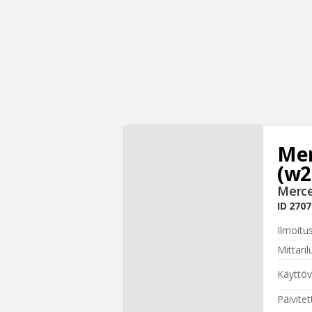
Mer
(w2
Merce
ID
2707
Ilmoitu
Mittari
Käyttö
Päivitet