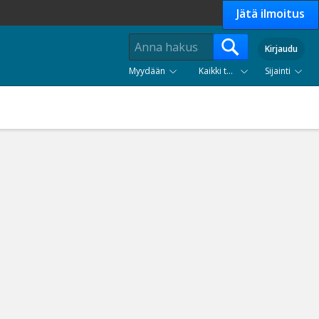
Jätä ilmoitus
Kirjaudu
Myydään
Kaikki tuoteryhmät
Sijainti