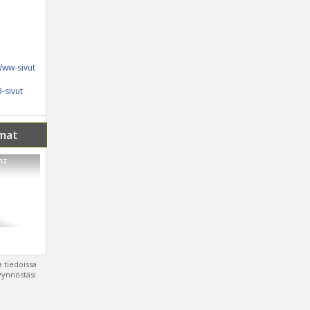
ww-sivut
-sivut
mat
nz
 tiedoissa
pyynnöstäsi