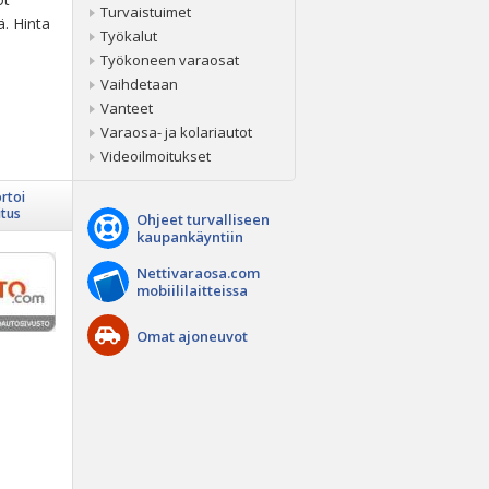
Turvaistuimet
ä. Hinta
Työkalut
Työkoneen varaosat
Vaihdetaan
Vanteet
Varaosa- ja kolariautot
Videoilmoitukset
rtoi
itus
Ohjeet turvalliseen
kaupankäyntiin
Nettivaraosa.com
mobiililaitteissa
Omat ajoneuvot