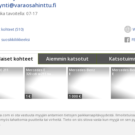
nti@​varaosahinttu.fi
ka tavoitella:
07-17
 kohteet (510)
W
 suosikkiliikkeeksi
FB
aiset kohteet
Aiemmin katsotut
Katsotuim
E 211
Mercedes E
Mercedes-Benz
Mercedes-Be
.
320 cdi w211 su...
E
E
1 €
1 000 €
a.com ei ota vastuuta myyjän antamien tietojen paikkansapitävyydestä. Ilmoitetuissa
a myös tahattomia puutteita tai virheitä. Tieto on siis sitova vasta kun myyjä on sen 
.