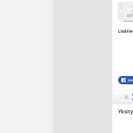
Lisäti
Ja
Yksit