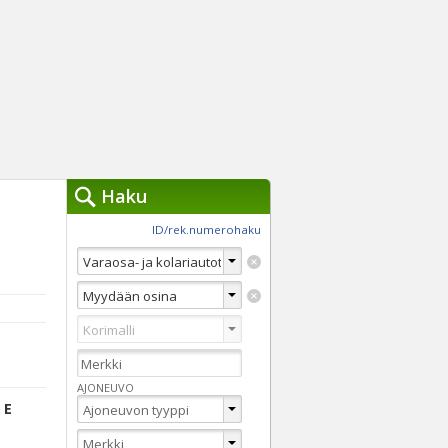
Haku
työkalut »
ID/rek.numerohaku
Käytät tällä hetkellä
jennä haut
Tarkkaa hakua
Vaihda Pikahakuun
AJONEUVO
 E