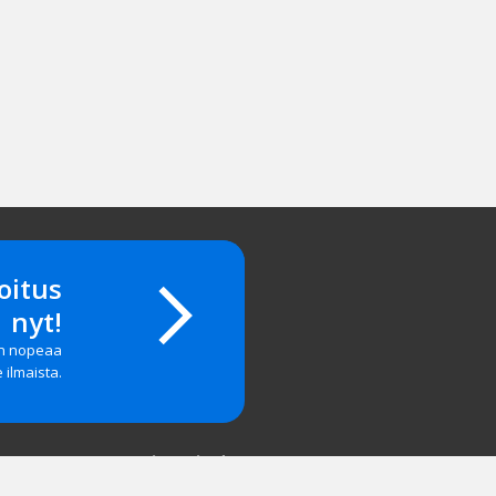
oitus
nyt!
on nopeaa
e ilmaista.
Yritystiedot
salasanan?
Yhteystiedot