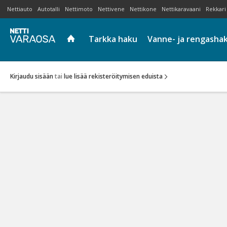
Nettiauto
Autotalli
Nettimoto
Nettivene
Nettikone
Nettikaravaani
Rekkari
Tarkka haku
Vanne- ja rengasha
Kirjaudu sisään
tai
lue lisää rekisteröitymisen eduista