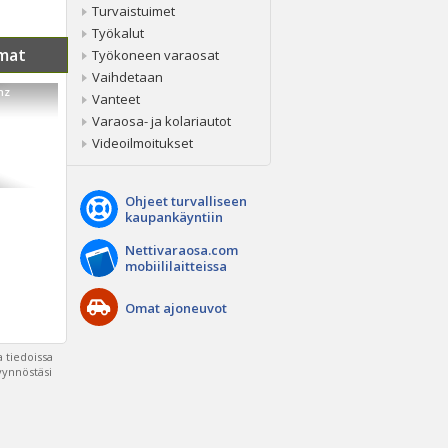
Turvaistuimet
Työkalut
mat
Työkoneen varaosat
Vaihdetaan
nz
Vanteet
Varaosa- ja kolariautot
Videoilmoitukset
Ohjeet turvalliseen
kaupankäyntiin
Nettivaraosa.com
mobiililaitteissa
Omat ajoneuvot
 tiedoissa
pyynnöstäsi