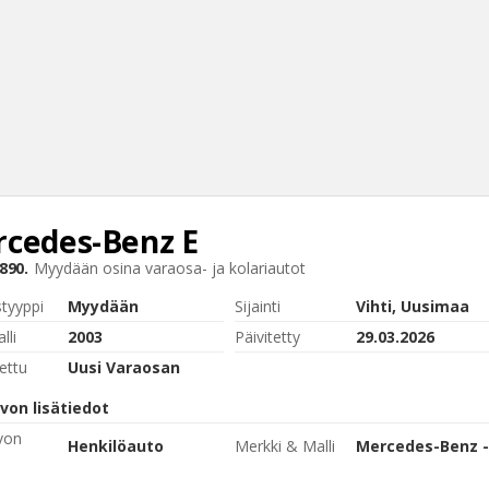
cedes-Benz
E
Haku
890.
Myydään osina
varaosa- ja kolariautot
Tyh
styyppi
Myydään
Sijainti
Vihti, Uusimaa
lli
2003
Päivitetty
29.03.2026
ettu
Uusi Varaosan
von lisätiedot
von
Henkilöauto
Merkki & Malli
Mercedes-Benz -