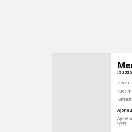
Mer
ID
3230
Ilmoitu
Vuosima
Katsast
Ajoneu
Ajoneu
tyyppi