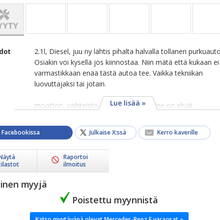
edot
2.1l, Diesel, juu ny lähtis pihalta halvalla tollanen purkuauto
Osiakin voi kysellä jos kiinnostaa. Niin mätä että kukaan ei
varmastikkaan enää tästä autoa tee. Vaikka tekniikan
luovuttajaksi tai jotain.
Lue lisää »
moottori, vaihteisto, voimansiirto jne jne on ehjät
a Facebookissa
Julkaise X:ssä
Kerro kaverille
Näytä
Raportoi
tilastot
ilmoitus
yinen myyjä
Poistettu myynnistä
Katso myytävänä olevat Mercedes-Benz E varaosat »