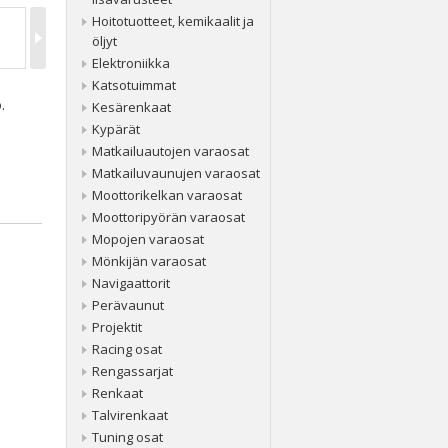
Hoitotuotteet, kemikaalit ja
öljyt
Elektroniikka
Katsotuimmat
.
Kesärenkaat
Kypärät
Matkailuautojen varaosat
Matkailuvaunujen varaosat
Moottorikelkan varaosat
Moottoripyörän varaosat
Mopojen varaosat
Mönkijän varaosat
Navigaattorit
Perävaunut
Projektit
Racing osat
Rengassarjat
Renkaat
Talvirenkaat
Tuning osat