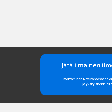
Jätä ilmainen ilm
Ilmoittaminen Nettivaraosassa 
ja yksityishenkilöill
t asiakkaat
Navigointi
Tuki
röidy
Etusivu
Unohditko 