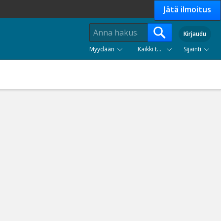
Jätä ilmoitus
Kirjaudu
Myydään
Kaikki tuoteryhmät
Sijainti