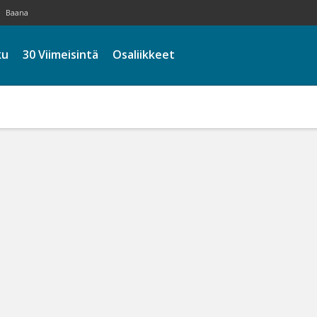
Baana
ku
30 Viimeisintä
Osaliikkeet