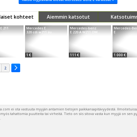
aiset kohteet
Aiemmin katsotut
Katsotuim
E 211
Mercedes E
Mercedes-benz
Mercedes-Be
.
320 cdi w211 su...
E 220 A W211 OM...
E
1 €
111 €
1 000 €
2
a.com ei ota vastuuta myyjän antamien tietojen paikkansapitävyydestä. Ilmoitetuissa
a myös tahattomia puutteita tai virheitä. Tieto on siis sitova vasta kun myyjä on sen 
.