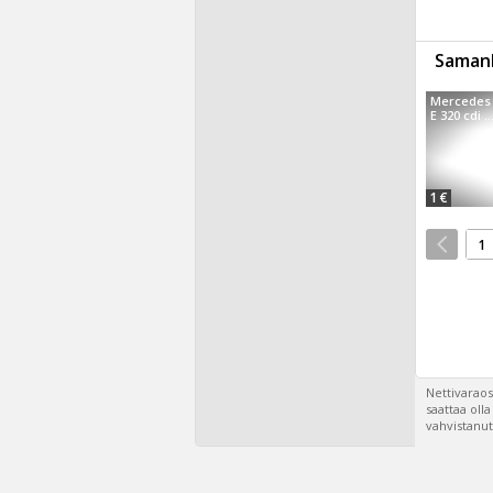
Samanl
Mercedes 
E 320 cdi ..
1 €
1
Nettivaraos
saattaa oll
vahvistanut