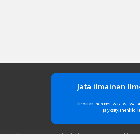
Jätä ilmainen ilm
Ilmoittaminen Nettivaraosassa 
ja yksityishenkilöill
t asiakkaat
Navigointi
Tuki