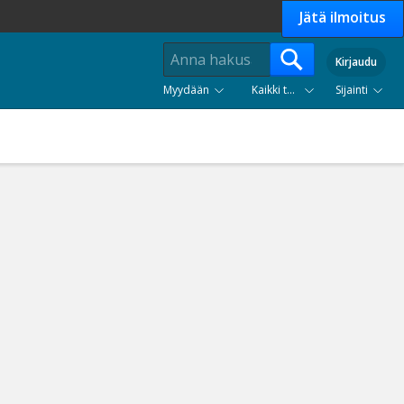
Jätä ilmoitus
Kirjaudu
Myydään
Kaikki tuoteryhmät
Sijainti