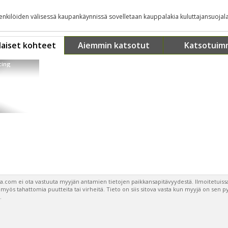
henkilöiden välisessä kaupankäynnissä sovelletaan kauppalakia kuluttajansuojala
aiset kohteet
Aiemmin katsotut
Katsotuim
cing
a.com ei ota vastuuta myyjän antamien tietojen paikkansapitävyydestä. Ilmoitetuissa
a myös tahattomia puutteita tai virheitä. Tieto on siis sitova vasta kun myyjä on sen 
.