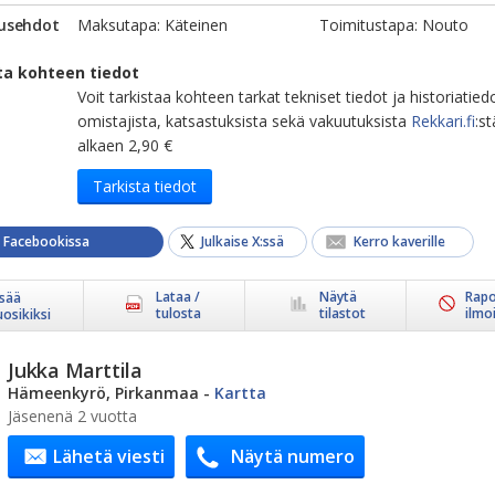
usehdot
Maksutapa: Käteinen
Toimitustapa: Nouto
ta kohteen tiedot
Voit tarkistaa kohteen tarkat tekniset tiedot ja historiatied
omistajista, katsastuksista sekä vakuutuksista
Rekkari.fi
:st
alkaen 2,90 €
Tarkista tiedot
a Facebookissa
Julkaise X:ssä
Kerro kaverille
Lataa /
Näytä
Rapo
isää
tulosta
tilastot
ilmo
uosikiksi
Jukka Marttila
Hämeenkyrö, Pirkanmaa
-
Kartta
Jäsenenä 2 vuotta
Lähetä viesti
Näytä numero