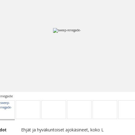
enegade
edot
Ehjät ja hyväkuntoiset ajokäsineet, koko L