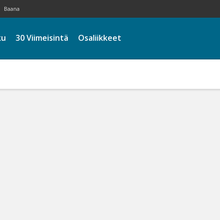
Baana
ku
30 Viimeisintä
Osaliikkeet