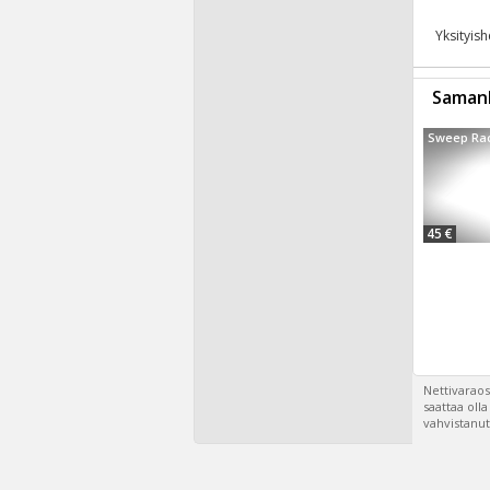
Yksityis
Samanl
Sweep Ra
45 €
Nettivaraos
saattaa oll
vahvistanut