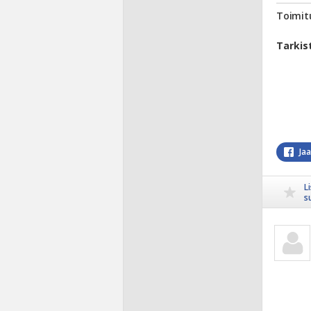
Toimit
Tarkis
Ja
L
s