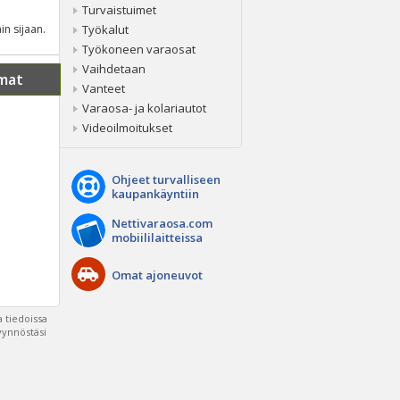
Turvaistuimet
in sijaan.
Työkalut
Työkoneen varaosat
Vaihdetaan
mat
Vanteet
Varaosa- ja kolariautot
Videoilmoitukset
Ohjeet turvalliseen
kaupankäyntiin
Nettivaraosa.com
mobiililaitteissa
Omat ajoneuvot
 tiedoissa
pyynnöstäsi