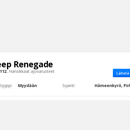
ep Renegade
Haku
112.
Hansikkaat
ajovarusteet
Lähetä 
Tyh
styyppi
Myydään
Sijainti