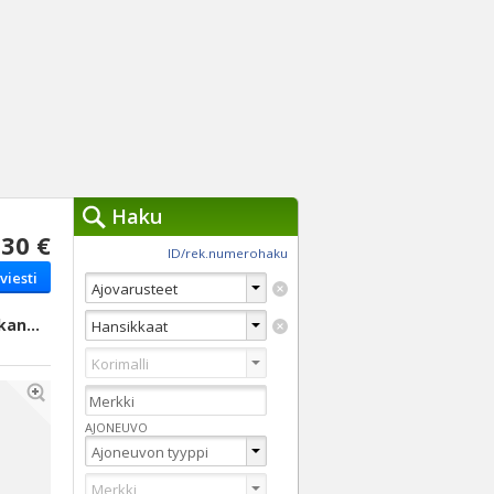
Haku
30 €
työkalut »
ID/rek.numerohaku
viesti
Käytät tällä hetkellä
jennä haut
Tarkkaa hakua
Hämeenkyrö, Pirkanmaa
Vaihda Pikahakuun
AJONEUVO