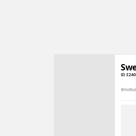
Swe
ID
3240
Ilmoitu