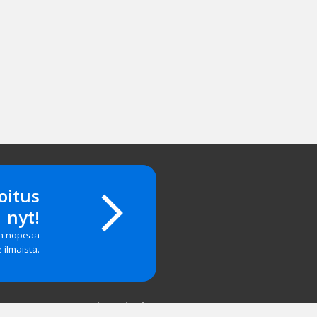
oitus
nyt!
on nopeaa
e ilmaista.
Yritystiedot