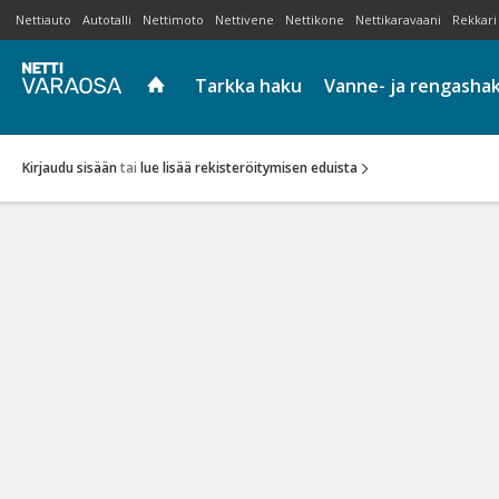
Nettiauto
Autotalli
Nettimoto
Nettivene
Nettikone
Nettikaravaani
Rekkari
Tarkka haku
Vanne- ja rengasha
Kirjaudu sisään
tai
lue lisää rekisteröitymisen eduista