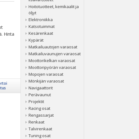
Hoitotuotteet, kemikaalit ja
öljyt
Elektroniikka
Katsotuimmat
ot
Kesärenkaat
ä. Hinta
Kypärät
Matkailuautojen varaosat
Matkailuvaunujen varaosat
Moottorikelkan varaosat
Moottoripyörän varaosat
Mopojen varaosat
Mönkijän varaosat
rtoi
Navigaattorit
itus
Perävaunut
Projektit
Racing osat
Rengassarjat
Renkaat
Talvirenkaat
Tuning osat