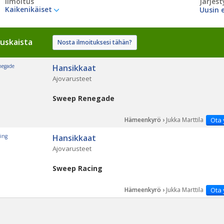
Ilmoitus
Järjest
Kaikenikäiset
uskaista
Nosta ilmoituksesi tähän?
Hansikkaat
Ajovarusteet
Sweep Renegade
Hämeenkyrö ›
Jukka Marttila
Ota 
Hansikkaat
Ajovarusteet
Sweep Racing
Hämeenkyrö ›
Jukka Marttila
Ota 