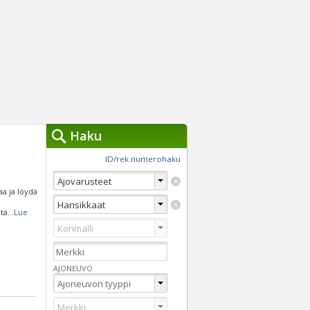
Haku
työkalut »
ID/rek.numerohaku
Käytät tällä hetkellä
jennä haut
laa ja löydä
Tarkkaa hakua
ltä
...
Lue
Vaihda Pikahakuun
AJONEUVO