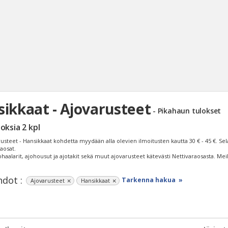
ikkaat - Ajovarusteet
- Pikahaun tulokset
Haku
loksia
2
kpl
Tyh
rusteet - Hansikkaat kohdetta myydään alla olevien ilmoitusten kautta
30 € - 45 €
. Se
raosat.
ohaalarit, ajohousut ja ajotakit sekä muut ajovarusteet kätevästi Nettivaraosasta. Mei
dot :
Tarkenna hakua »
Ajovarusteet
Hansikkaat