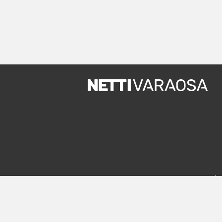
Uude
In English
Rekiste
Mobiiliversio
Palvelut
m.nettivaraosa.com