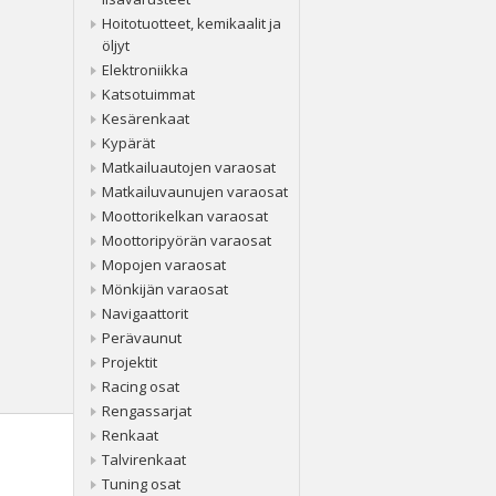
Hoitotuotteet, kemikaalit ja
öljyt
Elektroniikka
Katsotuimmat
Kesärenkaat
Kypärät
Matkailuautojen varaosat
Matkailuvaunujen varaosat
Moottorikelkan varaosat
Moottoripyörän varaosat
Mopojen varaosat
Mönkijän varaosat
Navigaattorit
Perävaunut
Projektit
Racing osat
Rengassarjat
Renkaat
Talvirenkaat
Tuning osat