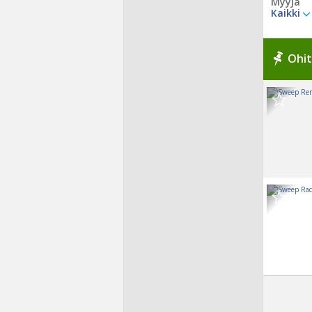
Myyjä
Kaikki
Ohit