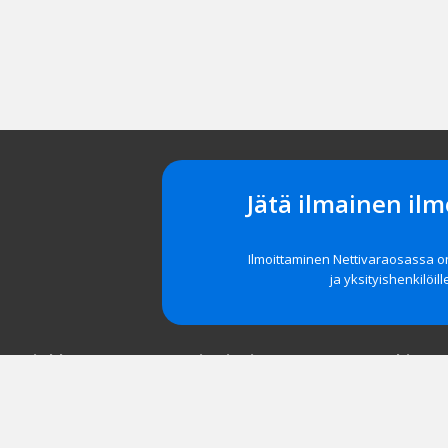
Jätä ilmainen ilm
Ilmoittaminen Nettivaraosassa 
ja yksityishenkilöill
t asiakkaat
Navigointi
Tuki
röidy
Etusivu
Unohditko 
 yrityksille
Tarkka haku
Asiakastuki
Vanne- ja rengashaku
Usein kysyt