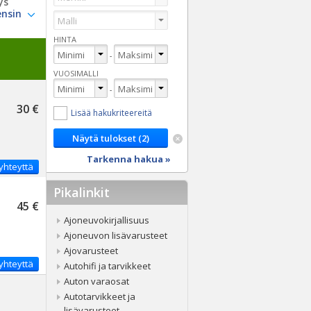
ys
HINTA
-
VUOSIMALLI
-
30 €
Lisää hakukriteereitä
Tarkenna hakua »
yhteyttä
Pikalinkit
45 €
Ajoneuvokirjallisuus
Ajoneuvon lisävarusteet
Ajovarusteet
yhteyttä
Autohifi ja tarvikkeet
Auton varaosat
Autotarvikkeet ja
lisävarusteet