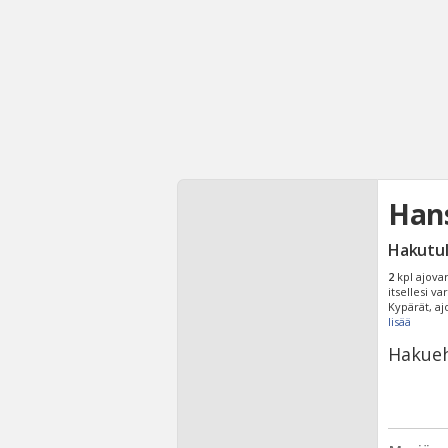
Hans
Hakutu
2
kpl ajova
itsellesi va
Kypärät, aj
lisää
Hakueh