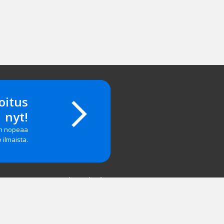
oitus
nyt!
on nopeaa
e ilmaista.
Yritystiedot
salasanan?
Yhteystiedot
 & Palaute
Hinnasto
tyä
Mainosta meillä