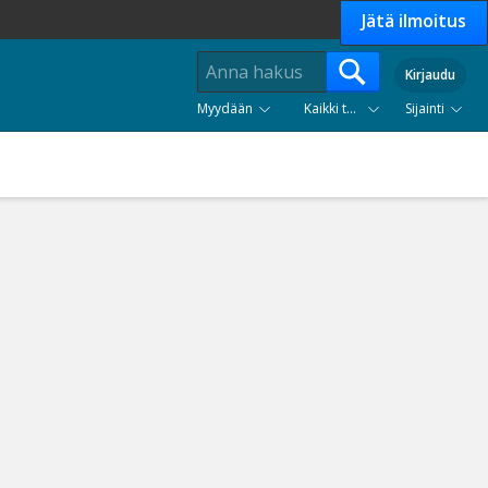
Jätä ilmoitus
Kirjaudu
Myydään
Kaikki tuoteryhmät
Sijainti