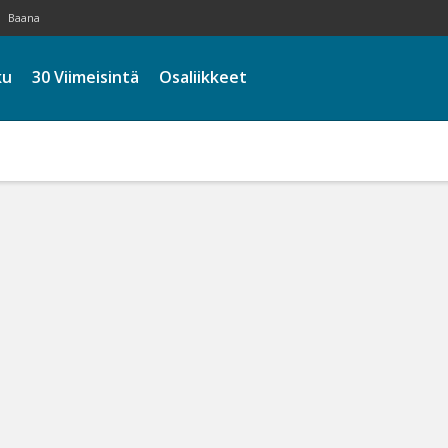
Baana
ku
30 Viimeisintä
Osaliikkeet