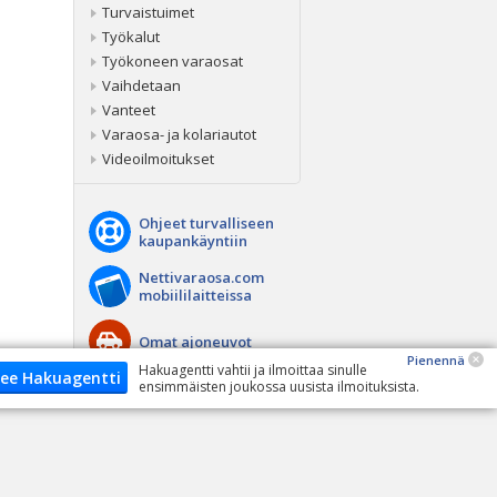
Turvaistuimet
Työkalut
Työkoneen varaosat
Vaihdetaan
Vanteet
Varaosa- ja kolariautot
Videoilmoitukset
Ohjeet turvalliseen
kaupankäyntiin
Nettivaraosa.com
mobiililaitteissa
Omat ajoneuvot
Pienennä
Hakuagentti vahtii ja ilmoittaa sinulle
ee Hakuagentti
ensimmäisten joukossa uusista ilmoituksista.