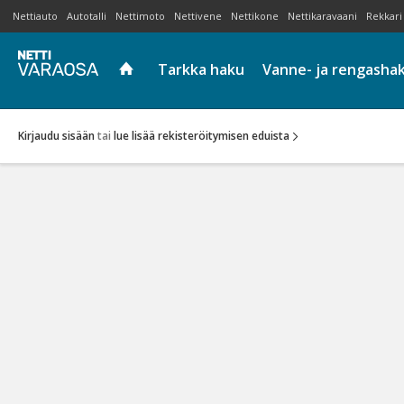
Nettiauto
Autotalli
Nettimoto
Nettivene
Nettikone
Nettikaravaani
Rekkari
Tarkka haku
Vanne- ja rengasha
Kirjaudu sisään
tai
lue lisää rekisteröitymisen eduista