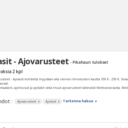
asit - Ajovarusteet
- Pikahaun tulokset
Haku
loksia
2
kpl
Tyh
usteet - Ajolasit kohdetta myydään alla olevien ilmoitusten kautta
100 € - 230 €
. Sela
raosat.
ohaalarit, ajohousut ja ajotakit sekä muut ajovarusteet kätevästi Nettivaraosasta. Mei
dot :
Tarkenna hakua »
Ajovarusteet
Ajolasit