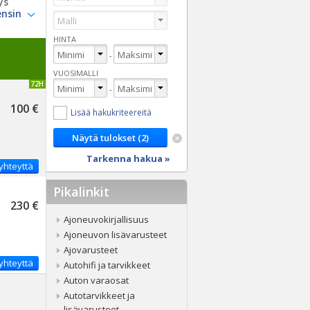
ys
HINTA
-
VUOSIMALLI
IVITETTY 72H
-
100 €
Lisää hakukriteereitä
Tarkenna hakua »
yhteyttä
Pikalinkit
230 €
Ajoneuvokirjallisuus
Ajoneuvon lisävarusteet
Ajovarusteet
yhteyttä
Autohifi ja tarvikkeet
Auton varaosat
Autotarvikkeet ja
lisävarusteet