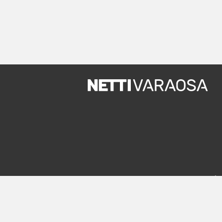
Uude
In English
Rekiste
Mobiiliversio
Palvelut
m.nettivaraosa.com