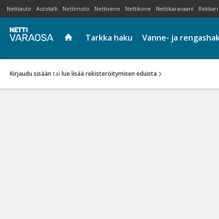
Nettiauto
Autotalli
Nettimoto
Nettivene
Nettikone
Nettikaravaani
Rekkari
Tarkka haku
Vanne- ja rengasha
Kirjaudu sisään
tai
lue lisää rekisteröitymisen eduista