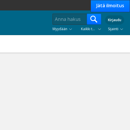
Jätä ilmoitus
Kirjaudu
Myydään
Kaikki tuoteryhmät
Sijainti