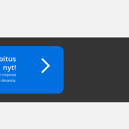
oitus
nyt!
on nopeaa
e ilmaista.
Yritystiedot
salasanan?
Yhteystiedot
 & Palaute
Hinnasto
tyä
Mainosta meillä