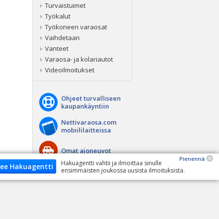
Turvaistuimet
Työkalut
Työkoneen varaosat
Vaihdetaan
Vanteet
Varaosa- ja kolariautot
Videoilmoitukset
Ohjeet turvalliseen
kaupankäyntiin
Nettivaraosa.com
mobiililaitteissa
Omat ajoneuvot
Pienennä
Hakuagentti vahtii ja ilmoittaa sinulle
ee Hakuagentti
ensimmäisten joukossa uusista ilmoituksista.