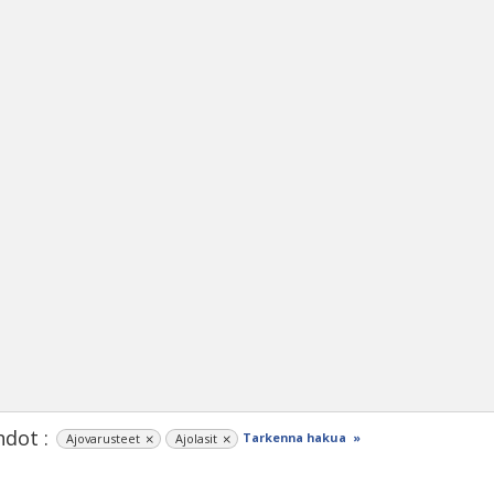
dot :
Tarkenna hakua »
Ajovarusteet
Ajolasit