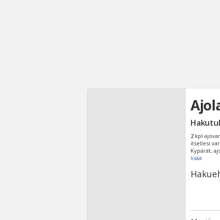
Ajol
Hakutu
2
kpl ajovar
itsellesi va
Kypärät, aj
lisää
Hakueh