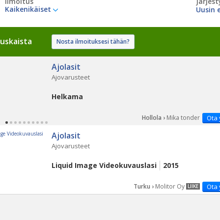
Ilmoitus
Järjest
Kaikenikäiset
uskaista
Nosta ilmoituksesi tähän?
PÄ
Ajolasit
Ajovarusteet
Helkama
Hollola ›
Mika tonder
Ota 
Ajolasit
Ajovarusteet
Liquid Image Videokuvauslasi
2015
Turku ›
Molitor Oy
Ota 
LIIKE