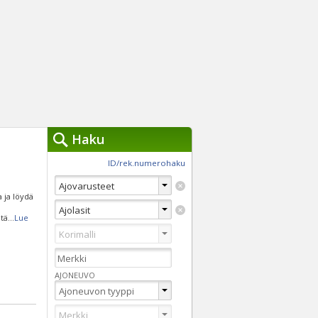
Haku
työkalut »
ID/rek.numerohaku
Käytät tällä hetkellä
jennä haut
a ja löydä
Tarkkaa hakua
ltä
...
Lue
Vaihda Pikahakuun
AJONEUVO