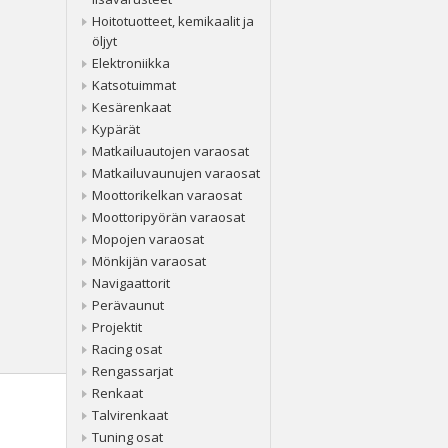
Hoitotuotteet, kemikaalit ja
öljyt
Elektroniikka
Katsotuimmat
Kesärenkaat
Kypärät
Matkailuautojen varaosat
Matkailuvaunujen varaosat
Moottorikelkan varaosat
Moottoripyörän varaosat
Mopojen varaosat
Mönkijän varaosat
Navigaattorit
Perävaunut
Projektit
Racing osat
Rengassarjat
Renkaat
Talvirenkaat
Tuning osat