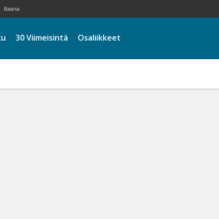
Baana
ku
30 Viimeisintä
Osaliikkeet