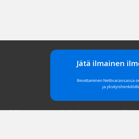
Jätä ilmainen ilm
Ilmoittaminen Nettivaraosassa 
ja yksityishenkilöill
t asiakkaat
Navigointi
Tuki
röidy
Etusivu
Unohditko 
 yrityksille
Tarkka haku
Asiakastuki
Vanne- ja rengashaku
Usein kysyt