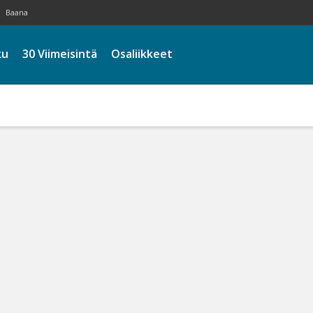
Baana
ku
30 Viimeisintä
Osaliikkeet