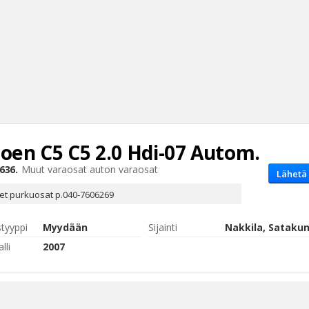
roen C5
C5 2.0 Hdi-07 Autom.
Haku
636.
Muut varaosat
auton varaosat
Lähetä 
Tyh
set purkuosat p.040-7606269
styyppi
Myydään
Sijainti
Nakkila, Sataku
lli
2007