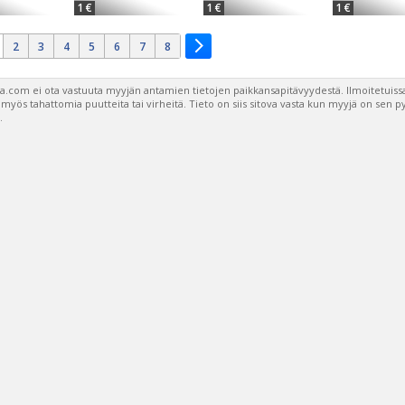
1 €
1 €
1 €
2
3
4
5
6
7
8
a.com ei ota vastuuta myyjän antamien tietojen paikkansapitävyydestä. Ilmoitetuissa
a myös tahattomia puutteita tai virheitä. Tieto on siis sitova vasta kun myyjä on sen 
.