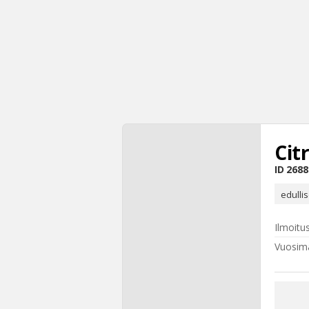
Cit
ID
2688
edulli
Ilmoitu
Vuosima