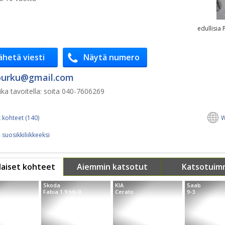
edullisia
ähetä viesti
Näytä numero
urku@​gmail.com
ka tavoitella:
soita 040-7606269
 kohteet (140)
W
 suosikkiliikkeeksi
aiset kohteet
Aiemmin katsotut
Katsotuim
Skoda
KIA
Saab
I
Fabia 1.9 tdi-0...
Cerato
9-3