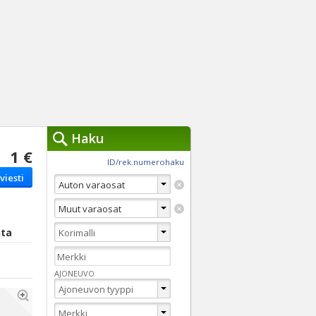
Haku
1 €
työkalut »
ID/rek.numerohaku
viesti
Käytät tällä hetkellä
jennä haut
Tarkkaa hakua
Vaihda Pikahakuun
nta
AJONEUVO