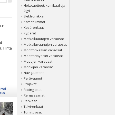
Hoitotuotteet, kemikaalit ja
öljyt
Elektroniikka
Katsotuimmat
uut
Kesärenkaat
Kypärät
Matkailuautojen varaosat
ot
Matkailuvaunujen varaosat
ä. Hinta
Moottorikelkan varaosat
Moottoripyörän varaosat
Mopojen varaosat
Mönkijän varaosat
Navigaattorit
Perävaunut
Projektit
rtoi
Racing osat
itus
Rengassarjat
Renkaat
Talvirenkaat
Tuning osat