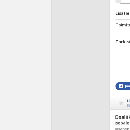
Lisäti
Toimit
Tarkis
Ja
L
s
Osalii
Isopalo
Jäsenen