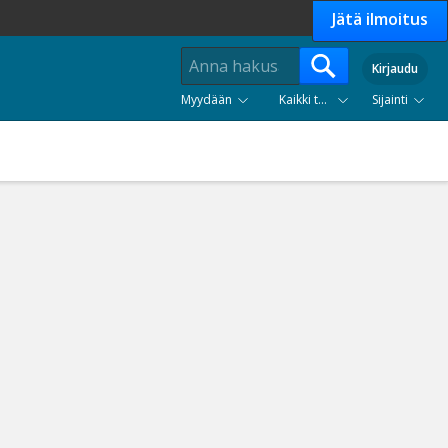
Jätä ilmoitus
Kirjaudu
Myydään
Kaikki tuoteryhmät
Sijainti