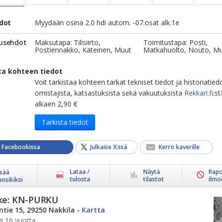
edot
Myydään osina 2.0 hdi autom. -07.osat alk.1e
usehdot
Maksutapa: Tilisiirto,
Toimitustapa: Posti,
Postiennakko, Käteinen, Muut
Matkahuolto, Nouto, M
ta kohteen tiedot
Voit tarkistaa kohteen tarkat tekniset tiedot ja historiatied
omistajista, katsastuksista sekä vakuutuksista
Rekkari.fi
:st
alkaen 2,90 €
Tarkista tiedot
a Facebookissa
Julkaise X:ssä
Kerro kaverille
Lataa /
Näytä
Rapo
isää
tulosta
tilastot
ilmo
uosikiksi
ke:
KN-PURKU
ntie 15, 29250 Nakkila
-
Kartta
ä 16 vuotta