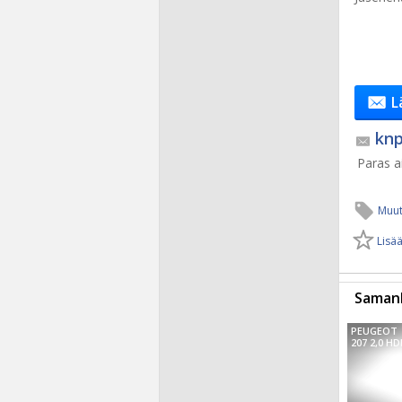
L
knp
Paras ai
Muut
Lisää
Samanl
PEUGEOT
207 2,0 HD