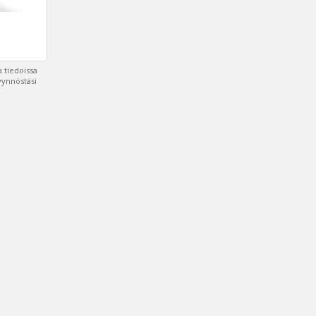
 tiedoissa
pyynnöstäsi