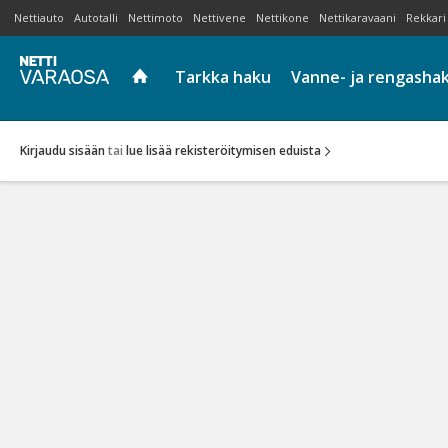
Nettiauto
Autotalli
Nettimoto
Nettivene
Nettikone
Nettikaravaani
Rekkari
Tarkka haku
Vanne- ja rengasha
Kirjaudu sisään
tai
lue lisää rekisteröitymisen eduista