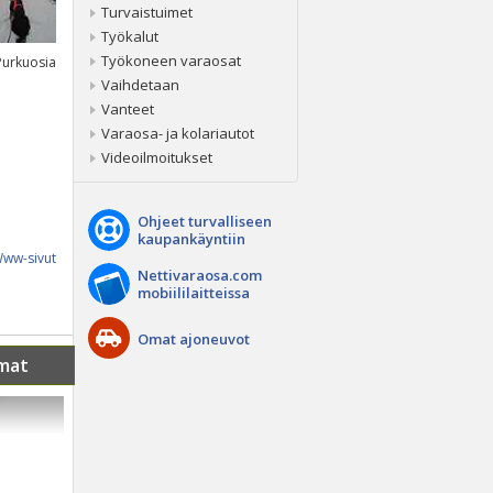
Turvaistuimet
Työkalut
Työkoneen varaosat
 Purkuosia
Vaihdetaan
Vanteet
Varaosa- ja kolariautot
Videoilmoitukset
Ohjeet turvalliseen
kaupankäyntiin
ww-sivut
Nettivaraosa.com
mobiililaitteissa
Omat ajoneuvot
mat