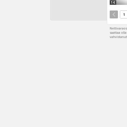
1 €
1
Nettivaraos
saattaa oll
vahvistanut