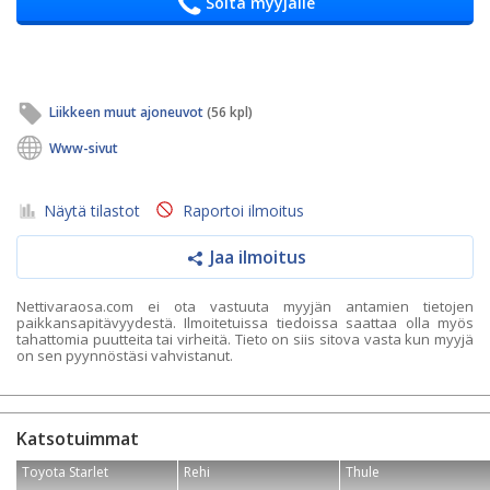
Soita myyjälle
Liikkeen muut ajoneuvot
(56 kpl)
Www-sivut
Näytä tilastot
Raportoi ilmoitus
Jaa ilmoitus
Nettivaraosa.com ei ota vastuuta myyjän antamien tietojen
paikkansapitävyydestä. Ilmoitetuissa tiedoissa saattaa olla myös
tahattomia puutteita tai virheitä. Tieto on siis sitova vasta kun myyjä
on sen pyynnöstäsi vahvistanut.
Katsotuimmat
Toyota Starlet
Rehi
Thule