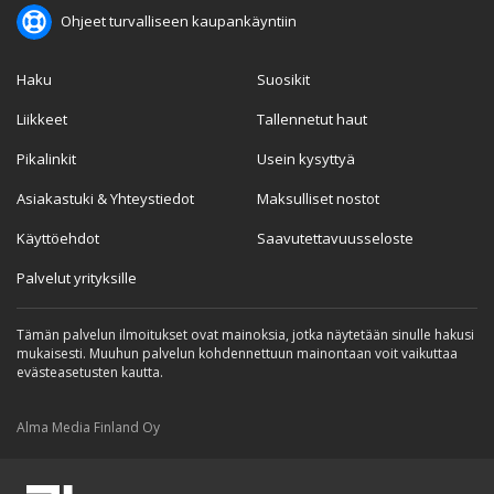
Ohjeet turvalliseen kaupankäyntiin
Haku
Suosikit
Liikkeet
Tallennetut haut
Pikalinkit
Usein kysyttyä
Asiakastuki & Yhteystiedot
Maksulliset nostot
Käyttöehdot
Saavutettavuusseloste
Palvelut yrityksille
Tämän palvelun ilmoitukset ovat mainoksia, jotka näytetään sinulle hakusi
mukaisesti. Muuhun palvelun kohdennettuun mainontaan voit vaikuttaa
evästeasetusten kautta.
Alma Media Finland Oy