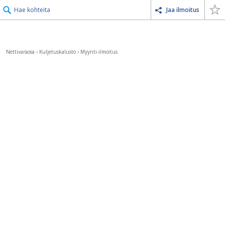
Hae kohteita
Jaa ilmoitus
Nettivaraosa
›
Kuljetuskalusto
›
Myynti-ilmoitus