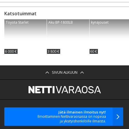
Katsotuimmat
Toyota Starlet
Aku BP-1800LB
kynäjouset
6 000 €
3 800 €
60 €
SIVUN ALKUUN
Jätä ilmainen ilmoitus nyt!
Ilmoittaminen Nettivaraosassa on nopeaa
ja yksityishenkilöille ilmaista.