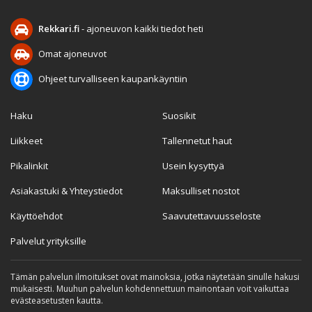
Rekkari.fi
- ajoneuvon kaikki tiedot heti
Omat ajoneuvot
Ohjeet turvalliseen kaupankäyntiin
Haku
Suosikit
Liikkeet
Tallennetut haut
Pikalinkit
Usein kysyttyä
Asiakastuki & Yhteystiedot
Maksulliset nostot
Käyttöehdot
Saavutettavuusseloste
Palvelut yrityksille
Tämän palvelun ilmoitukset ovat mainoksia, jotka näytetään sinulle hakusi
mukaisesti. Muuhun palvelun kohdennettuun mainontaan voit vaikuttaa
evästeasetusten kautta.