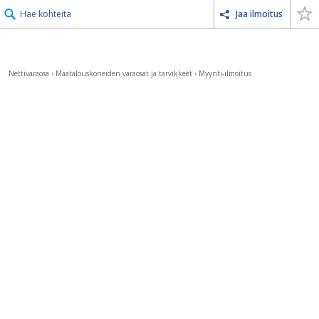
Hae kohteita
Jaa ilmoitus
Nettivaraosa
›
Maatalouskoneiden varaosat ja tarvikkeet
›
Myynti-ilmoitus