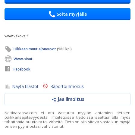
Soita myyjälle
www.vakova.fi
Liikkeen muut ajoneuvot
(580 kpl)
Www-sivut
Facebook
Näytä tilastot
Raportoi ilmoitus
Jaa ilmoitus
Nettivaraosa.com ei ota vastuuta myyjän antamien tietojen
paikkansapitävyydestä. Ilmoitetuissa tiedoissa saattaa olla myös
tahattomia puutteita tai virheitä. Tieto on siis sitova vasta kun myyjä
on sen pyynnöstäsi vahvistanut.