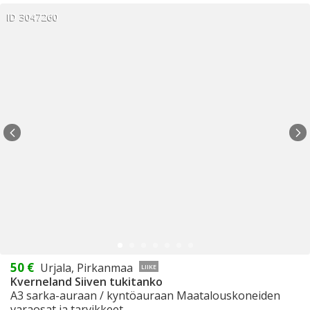
ID 3047260
50 €
Urjala, Pirkanmaa
LIIKE
Kverneland Siiven tukitanko
A3 sarka-auraan / kyntöauraan Maatalouskoneiden
varaosat ja tarvikkeet