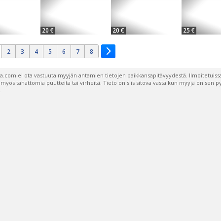
20 €
20 €
25 €
2
3
4
5
6
7
8
a.com ei ota vastuuta myyjän antamien tietojen paikkansapitävyydestä. Ilmoitetuissa
a myös tahattomia puutteita tai virheitä. Tieto on siis sitova vasta kun myyjä on sen 
.