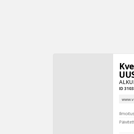
Kve
UU
ALKU
ID
3103
www.v
Ilmoitu
Päivitet