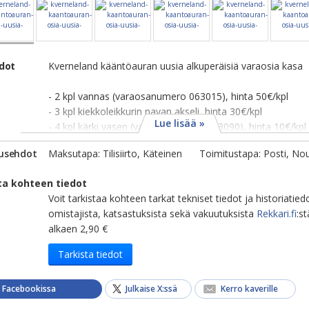
edot
Kverneland kääntöauran uusia alkuperäisiä varaosia kasa
- 2 kpl vannas (varaosanumero 063015), hinta 50€/kpl
- 3 kpl kiekkoleikkurin navan akseli, hinta 30€/kpl
Lue lisää »
- 4 kpl kärki vasen (varaosanumero 063090), hinta 10€/kpl
usehdot
Maksutapa: Tilisiirto, Käteinen
Toimitustapa: Posti, No
ta kohteen tiedot
Voit tarkistaa kohteen tarkat tekniset tiedot ja historiatied
omistajista, katsastuksista sekä vakuutuksista
Rekkari.fi
:st
alkaen 2,90 €
Tarkista tiedot
a Facebookissa
Julkaise X:ssä
Kerro kaverille