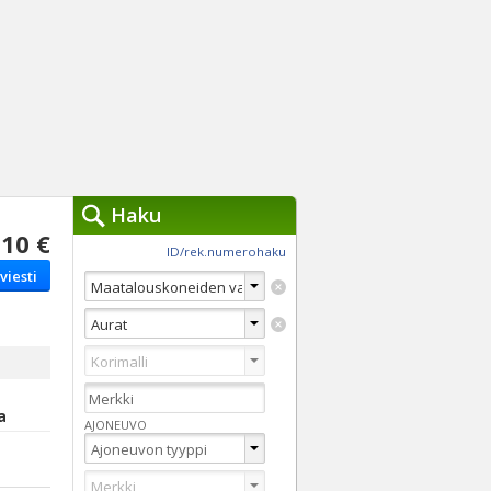
Haku
10 €
työkalut »
ID/rek.numerohaku
viesti
Käytät tällä hetkellä
jennä haut
Tarkkaa hakua
Vaihda Pikahakuun
a
AJONEUVO