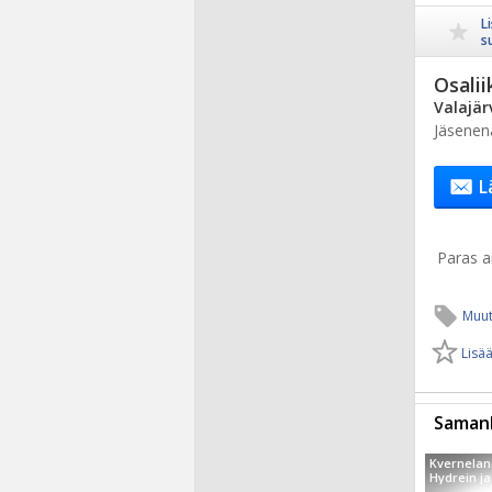
L
s
Osalii
Valajär
Jäsenen
L
Paras ai
Muut
Lisää
Samanl
Kvernelan
Hydrein ja 