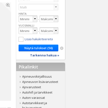
HINTA
-
VUOSIMALLI
-
Lisää hakukriteereitä
Tarkenna hakua »
Pikalinkit
Ajoneuvokirjallisuus
Ajoneuvon lisävarusteet
Ajovarusteet
Autohifi ja tarvikkeet
Auton varaosat
Autotarvikkeet ja
lisävarusteet