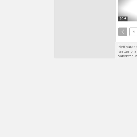
20 €
1
Nettivaraos
saattaa oll
vahvistanut