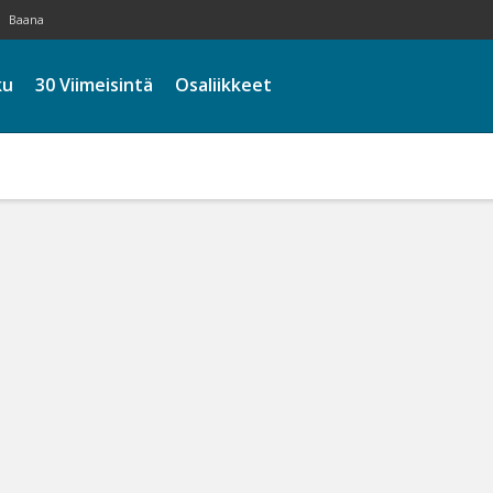
Baana
ku
30 Viimeisintä
Osaliikkeet