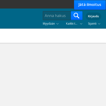
Jätä ilmoitus
Kirjaudu
Myydään
Kaikki tuoteryhmät
Sijainti