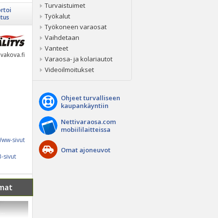
Turvaistuimet
rtoi
Työkalut
itus
Työkoneen varaosat
Vaihdetaan
Vanteet
vakova.fi
Varaosa- ja kolariautot
Videoilmoitukset
Ohjeet turvalliseen
kaupankäyntiin
Nettivaraosa.com
mobiililaitteissa
ww-sivut
Omat ajoneuvot
-sivut
mat
...