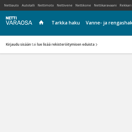
Nettiauto
Autotalli
Nettimoto
Nettivene
Nettikone
Nettikaravaani
Rekkari
Tarkka haku
Vanne- ja rengasha
Kirjaudu sisään
tai
lue lisää rekisteröitymisen eduista