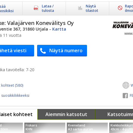
Lataa /
Näytä
Rapo
isää
tulosta
tilastot
ilmo
uosikiksi
ke:
Valajärven Konevälitys Oy
ventie 367, 31860 Urjala
-
Kartta
www.
ä 11 vuotta
ähetä viesti
Näytä numero
ka tavoitella:
7-20
 kohteet (580)
W
 suosikkiliikkeeksi
FB
aiset kohteet
Aiemmin katsotut
Katsotuim
d
Fiskars
Kveneland
Kiekkoleikkuri
Sten...
KHN
A3 sarka-auran ...
43cm - 4-pultti