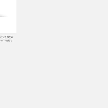
 tiedoissa
pyynnöstäsi