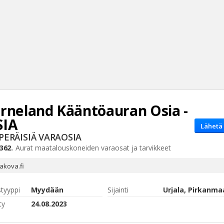
rneland
Kääntöauran Osia -
Haku
SIA
Lähetä 
Tyh
PERÄISIÄ VARAOSIA
362.
Aurat
maatalouskoneiden varaosat ja tarvikkeet
akova.fi
styyppi
Myydään
Sijainti
Urjala, Pirkanma
ty
24.08.2023