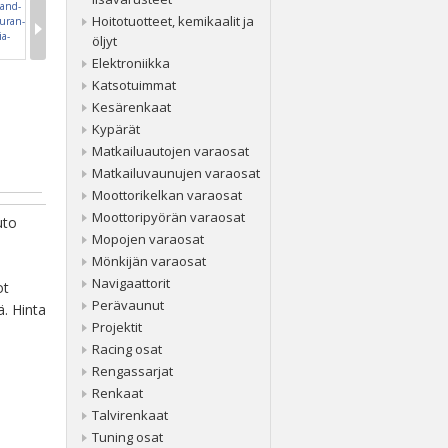
Hoitotuotteet, kemikaalit ja
öljyt
Elektroniikka
Katsotuimmat
Kesärenkaat
Kypärät
Matkailuautojen varaosat
Matkailuvaunujen varaosat
Moottorikelkan varaosat
Moottoripyörän varaosat
uto
Mopojen varaosat
Mönkijän varaosat
Navigaattorit
ot
Perävaunut
ä. Hinta
Projektit
Racing osat
Rengassarjat
Renkaat
Talvirenkaat
Tuning osat