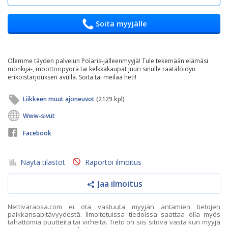
Soita myyjälle
Olemme täyden palvelun Polaris-jälleenmyyjä! Tule tekemään elämäsi
mönkijä-, moottoripyörä tai kelkkakaupat juuri sinulle räätälöidyn
erikoistarjouksen avulla. Soita tai meilaa heti!
Liikkeen muut ajoneuvot
(2129 kpl)
Www-sivut
Facebook
Näytä tilastot
Raportoi ilmoitus
Jaa ilmoitus
Nettivaraosa.com ei ota vastuuta myyjän antamien tietojen
paikkansapitävyydestä. Ilmoitetuissa tiedoissa saattaa olla myös
tahattomia puutteita tai virheitä. Tieto on siis sitova vasta kun myyjä