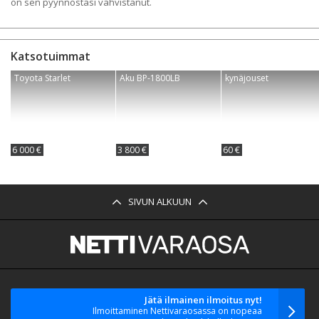
on sen pyynnöstäsi vahvistanut.
Katsotuimmat
Toyota Starlet
Aku BP-1800LB
kynäjouset
6 000 €
3 800 €
60 €
SIVUN ALKUUN
Jätä ilmainen ilmoitus nyt!
Ilmoittaminen Nettivaraosassa on nopeaa