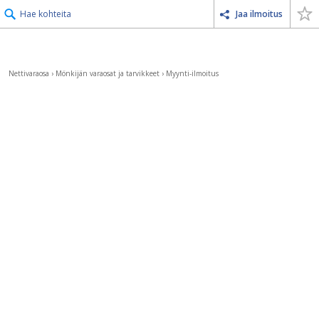
Hae kohteita
Jaa ilmoitus
Nettivaraosa
›
Mönkijän varaosat ja tarvikkeet
›
Myynti-ilmoitus