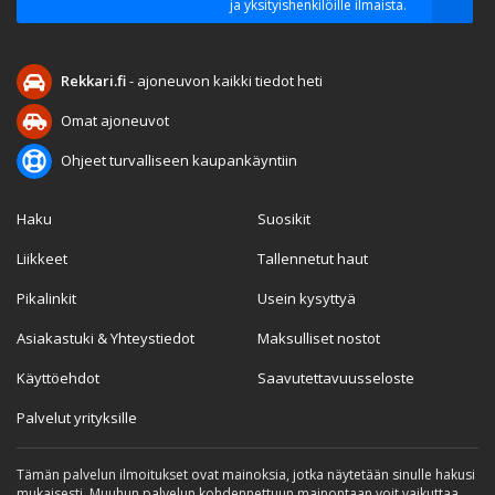
ja yksityishenkilöille ilmaista.
Rekkari.fi
- ajoneuvon kaikki tiedot heti
Omat ajoneuvot
Ohjeet turvalliseen kaupankäyntiin
Haku
Suosikit
Liikkeet
Tallennetut haut
Pikalinkit
Usein kysyttyä
Asiakastuki & Yhteystiedot
Maksulliset nostot
Käyttöehdot
Saavutettavuusseloste
Palvelut yrityksille
Tämän palvelun ilmoitukset ovat mainoksia, jotka näytetään sinulle hakusi
mukaisesti. Muuhun palvelun kohdennettuun mainontaan voit vaikuttaa