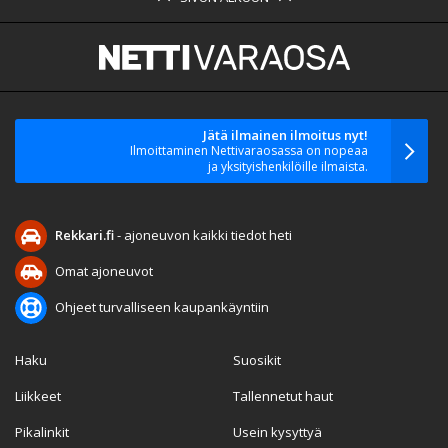
Jätä ilmainen ilmoitus nyt!
Ilmoittaminen Nettivaraosassa on nopeaa
ja yksityishenkilöille ilmaista.
Rekkari.fi
- ajoneuvon kaikki tiedot heti
Omat ajoneuvot
Ohjeet turvalliseen kaupankäyntiin
Haku
Suosikit
Liikkeet
Tallennetut haut
Pikalinkit
Usein kysyttyä