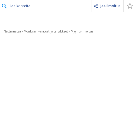
Hae kohteita
Jaa ilmoitus
Nettivaraosa
›
Mönkijän varaosat ja tarvikkeet
›
Myynti-ilmoitus