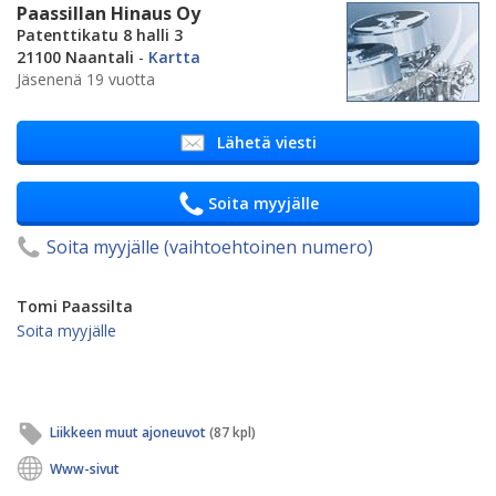
Paassillan Hinaus Oy
Patenttikatu 8 halli 3
21100 Naantali
-
Kartta
Jäsenenä 19 vuotta
Lähetä viesti
Soita myyjälle
Soita myyjälle (vaihtoehtoinen numero)
Tomi Paassilta
Soita myyjälle
Liikkeen muut ajoneuvot
(87 kpl)
Www-sivut