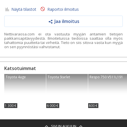
Näytä tilastot
Raportoi ilmoitus
Jaa ilmoitus
Nettivaraosa.com ei ota vastuuta myyjän antamien tietojen
paikkansapitävyydestä. Ilmoitetuissa tiedoissa saattaa olla myös
tahattomia puutteita tai virheitä. Tieto on siis sitova vasta kun myyjä
on sen pyynnöstäsi vahvistanut.
Katsotuimmat
Toyota 4age
Toyota Starlet
Respo 750 V511L191
1 300 €
6 000 €
800 €
SIVUN ALKUUN