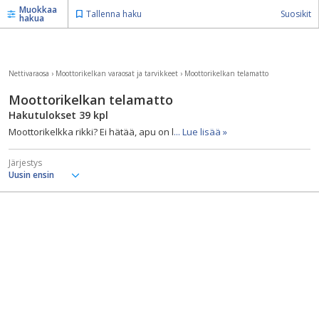
Muokkaa
Tallenna haku
Suosikit
hakua
Nettivaraosa
›
Moottorikelkan varaosat ja tarvikkeet
›
Moottorikelkan telamatto
Moottorikelkan telamatto
Hakutulokset
39
kpl
Moottorikelkka rikki? Ei hätää, apu on l
... Lue lisää »
Järjestys