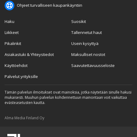
Ohjeet turvalliseen kaupankäyntiin
Haku
Suosikit
Liikkeet
Tallennetut haut
Pikalinkit
Usein kysyttyä
Asiakastuki & Yhteystiedot
Maksulliset nostot
Käyttöehdot
Saavutettavuusseloste
Palvelut yrityksille
Tämän palvelun ilmoitukset ovat mainoksia, jotka näytetään sinulle hakusi
mukaisesti. Muuhun palvelun kohdennettuun mainontaan voit vaikuttaa
evästeasetusten kautta.
Alma Media Finland Oy