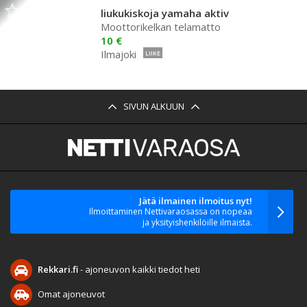
liukukiskoja yamaha aktiv
Moottorikelkan telamatto
10 €
Ilmajoki
LIIKE
SIVUN ALKUUN
Jätä ilmainen ilmoitus nyt!
Ilmoittaminen Nettivaraosassa on nopeaa
ja yksityishenkilöille ilmaista.
Rekkari.fi
- ajoneuvon kaikki tiedot heti
Omat ajoneuvot