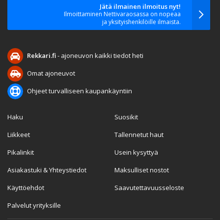
Jätä ilmainen ilmoitus nyt!
Ilmoittaminen Nettivaraosassa on nopeaa
ja yksityishenkilöille ilmaista.
Rekkari.fi
- ajoneuvon kaikki tiedot heti
Omat ajoneuvot
Ohjeet turvalliseen kaupankäyntiin
Haku
Suosikit
Liikkeet
Tallennetut haut
Pikalinkit
Usein kysyttyä
Asiakastuki & Yhteystiedot
Maksulliset nostot
Käyttöehdot
Saavutettavuusseloste
Palvelut yrityksille