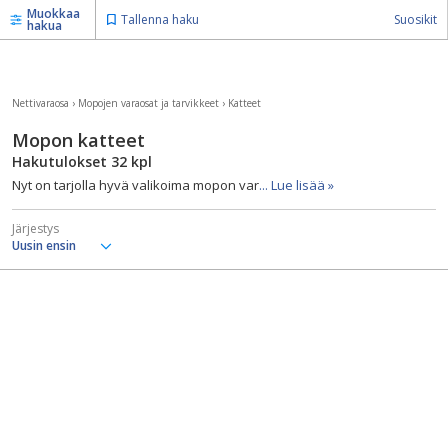
Muokkaa
Tallenna haku
Suosikit
hakua
Nettivaraosa
›
Mopojen varaosat ja tarvikkeet
›
Katteet
Mopon katteet
Hakutulokset
32
kpl
Nyt on tarjolla hyvä valikoima mopon var
... Lue lisää »
Järjestys