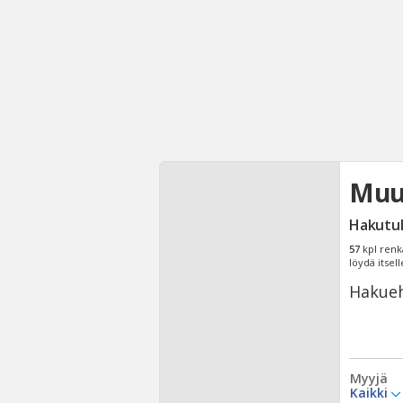
Muut
Hakutu
57
kpl renk
löydä itsell
Hakueh
Myyjä
Kaikki