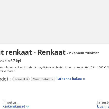
 renkaat - Renkaat
- Pikahaun tulokset
Haku
loksia
57
kpl
Tyh
aat - Muut renkaat kohdetta myydään alla olevien ilmoitusten kautta
10 € - 4 000 €
. S
esi varaosat.
dot :
Tarkenna hakua »
Renkaat
Muut renkaat
Ilmoitus
Järjest
Kaikenikäiset