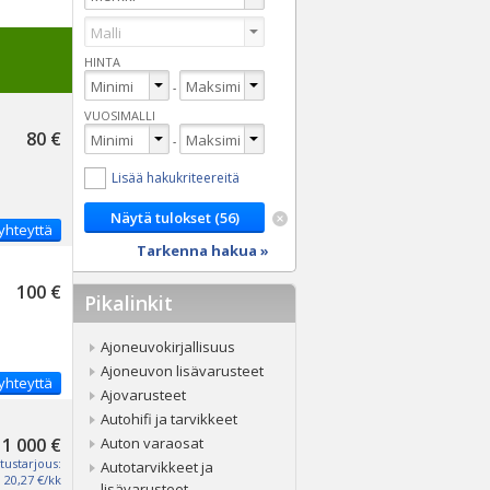
HINTA
-
VUOSIMALLI
80 €
-
Lisää hakukriteereitä
yhteyttä
Tarkenna hakua »
100 €
Pikalinkit
Ajoneuvokirjallisuus
Ajoneuvon lisävarusteet
yhteyttä
Ajovarusteet
Autohifi ja tarvikkeet
1 000 €
Auton varaosat
tustarjous:
Autotarvikkeet ja
20,27 €/kk
lisävarusteet