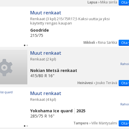
Lapua ›
Mika siirilä
Ota 
Muut renkaat
Renkaat (3 kpl) 215/75R17,5 Kaksi uutta ja yksi
käytetty rengas kaupan
Goodride
215/75
Mikkeli ›
Riina Särkkä
Ota 
Muut renkaat
Renkaat (2 kpl)
Rahoi
Nokian Metsä renkaat
415/80 R 16"
Heinävesi ›
Jouko Terävä
Ota 
Muut renkaat
Renkaat (4 kpl)
Rahoi
Yokohama Ice quard
2025
285/75 R 16"
Tampere ›
Ville Mäntysalmi
Ota 