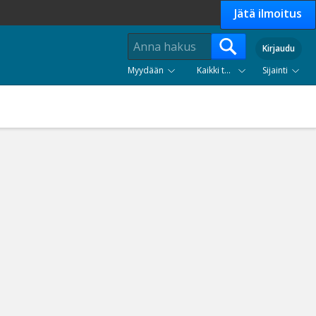
Jätä ilmoitus
Kirjaudu
Myydään
Kaikki tuoteryhmät
Sijainti