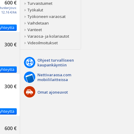
600 €
Turvaistuimet
tustarjous:
Työkalut
12,16 €/kk
Työkoneen varaosat
Vaihdetaan
yhteyttä
Vanteet
Varaosa- ja kolariautot
Videoilmoitukset
300 €
Ohjeet turvalliseen
kaupankäyntiin
yhteyttä
Nettivaraosa.com
mobiililaitteissa
300 €
Omat ajoneuvot
yhteyttä
600 €