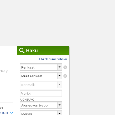
Haku
työkalut »
ID/rek.numerohaku
Käytät tällä hetkellä
jennä haut
elaa ja
Tarkkaa hakua
Vaihda Pikahakuun
AJONEUVO
ys