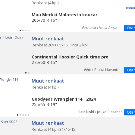
Renkaat (4 kpl)
Rahoi
Muu Merkki Malatesta koucar
265/70 R 16"
Virolahti ›
Vesa Akkanen
Ota 
Muut renkaat
Renkaat 26x11,5x15 Hinta 2 kpl
Continental Hoosier Quick time pro
275/60 R 15"
Vihti ›
Pekka Havantola
Ota 
Muut renkaat
Renkaat (4 kpl)
Goodyear Wrangler 114
2024
255/65 R 19"
Seinäjoki ›
Jouko Rissanen
Ota 
Muut renkaat
Renkaat (4 kpl) 31x15-15