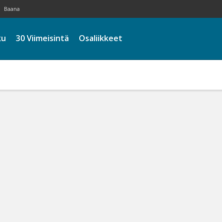
Baana
ku
30 Viimeisintä
Osaliikkeet