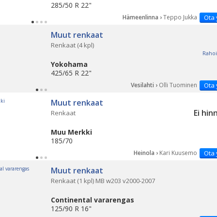
285/50 R 22"
Hämeenlinna ›
Teppo Jukka
Ota 
Muut renkaat
Renkaat (4 kpl)
Rahoi
Yokohama
425/65 R 22"
Vesilahti ›
Olli Tuominen
Ota 
Muut renkaat
Ei hin
Renkaat
Muu Merkki
185/70
Heinola ›
Kari Kuusemo
Ota 
Muut renkaat
Renkaat (1 kpl) MB w203 v2000-2007
Continental vararengas
125/90 R 16"