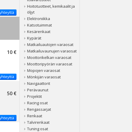
Hoitotuotteet, kemikaalit ja
öljyt
yhteyttä
Elektroniikka
Katsotuimmat
Kesärenkaat
Kypärät
Matkailuautojen varaosat
Matkailuvaunujen varaosat
10 €
Moottorikelkan varaosat
Moottoripyörän varaosat
Mopojen varaosat
yhteyttä
Mönkijän varaosat
Navigaattorit
Perävaunut
50 €
Projektit
Racing osat
Rengassarjat
Renkaat
yhteyttä
Talvirenkaat
Tuning osat