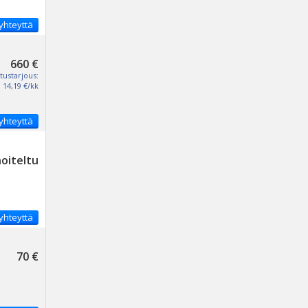
yhteyttä
660 €
tustarjous:
14,19 €/kk
yhteyttä
noiteltu
yhteyttä
70 €