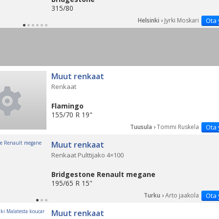
315/80
Helsinki ›
Jyrki Moskari
Ota 
Muut renkaat
Renkaat
Flamingo
155/70 R 19"
Tuusula ›
Tommi Ruskela
Ota 
Muut renkaat
Renkaat Pulttijako 4×100
Bridgestone Renault megane
195/65 R 15"
Turku ›
Arto jaakola
Ota 
Muut renkaat