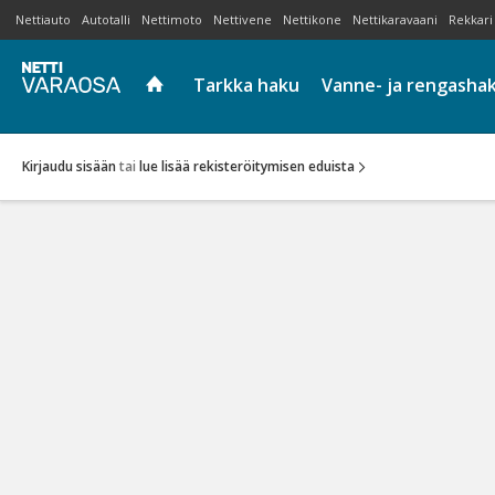
Nettiauto
Autotalli
Nettimoto
Nettivene
Nettikone
Nettikaravaani
Rekkari
Tarkka haku
Vanne- ja rengasha
Kirjaudu sisään
tai
lue lisää rekisteröitymisen eduista