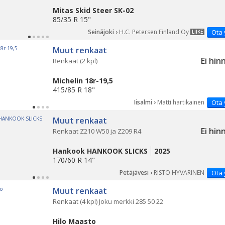
Mitas Skid Steer SK-02
85/35 R 15"
Seinäjoki ›
H.C. Petersen Finland Oy
Ota 
LIIKE
Muut renkaat
Ei hin
Renkaat (2 kpl)
Michelin 18r-19,5
415/85 R 18"
Iisalmi ›
Matti hartikainen
Ota 
Muut renkaat
Ei hin
Renkaat Z210 W50 ja Z209 R4
Hankook HANKOOK SLICKS
2025
170/60 R 14"
Petäjävesi ›
RISTO HYVÄRINEN
Ota 
Muut renkaat
Renkaat (4 kpl) Joku merkki 285 50 22
Hilo Maasto