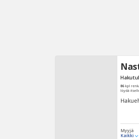
Nas
Hakutu
86
kpl renk
löydä itsell
Hakueh
Myyjä
Kaikki