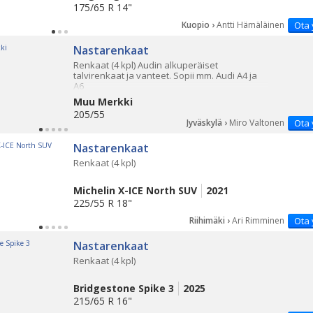
175/65 R 14"
Kuopio ›
Antti Hämäläinen
Ota 
Nastarenkaat
Renkaat (4 kpl) Audin alkuperäiset
talvirenkaat ja vanteet. Sopii mm. Audi A4 ja
A6
Muu Merkki
205/55
Jyväskylä ›
Miro Valtonen
Ota 
Nastarenkaat
Renkaat (4 kpl)
Michelin X-ICE North SUV
2021
225/55 R 18"
Riihimäki ›
Ari Rimminen
Ota 
Nastarenkaat
Renkaat (4 kpl)
Bridgestone Spike 3
2025
215/65 R 16"