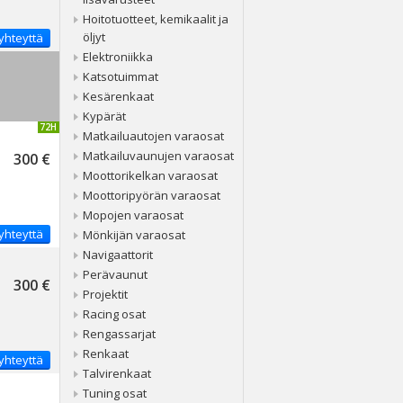
Hoitotuotteet, kemikaalit ja
öljyt
yhteyttä
Elektroniikka
Katsotuimmat
Kesärenkaat
Kypärät
IVITETTY 72H
Matkailuautojen varaosat
Matkailuvaunujen varaosat
300 €
Moottorikelkan varaosat
Moottoripyörän varaosat
Mopojen varaosat
yhteyttä
Mönkijän varaosat
Navigaattorit
Perävaunut
300 €
Projektit
Racing osat
Rengassarjat
Renkaat
yhteyttä
Talvirenkaat
Tuning osat