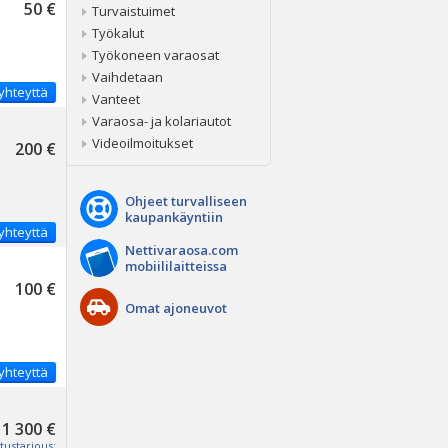
50 €
Turvaistuimet
Työkalut
Työkoneen varaosat
Vaihdetaan
yhteyttä
Vanteet
Varaosa- ja kolariautot
Videoilmoitukset
200 €
Ohjeet turvalliseen
kaupankäyntiin
yhteyttä
Nettivaraosa.com
mobiililaitteissa
100 €
Omat ajoneuvot
yhteyttä
1 300 €
tustarjous: