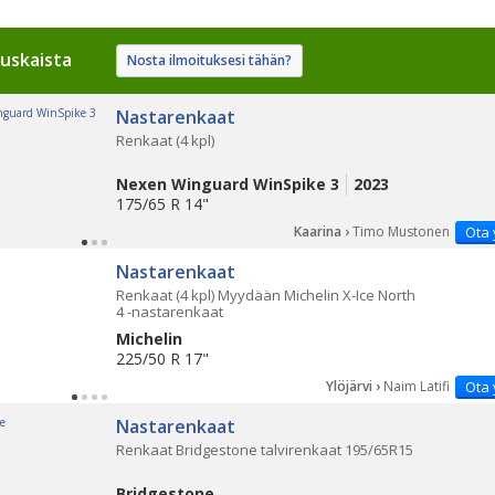
uskaista
Nosta ilmoituksesi tähän?
Nastarenkaat
Renkaat (4 kpl)
Nexen Winguard WinSpike 3
2023
175/65 R 14"
Kaarina ›
Timo Mustonen
Ota 
Nastarenkaat
Renkaat (4 kpl) Myydään Michelin X-Ice North
4 -nastarenkaat
Michelin
225/50 R 17"
Ylöjärvi ›
Naim Latifi
Ota 
Nastarenkaat
Renkaat Bridgestone talvirenkaat 195/65R15
Bridgestone