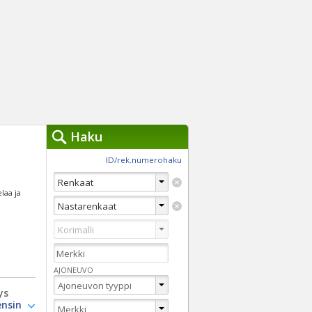
Haku
työkalut »
ID/rek.numerohaku
Käytät tällä hetkellä
jennä haut
elaa ja
Tarkkaa hakua
Vaihda Pikahakuun
AJONEUVO
ys