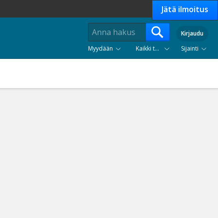
Jätä ilmoitus
Kirjaudu
Myydään
Kaikki tuoteryhmät
Sijainti