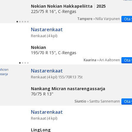
Nokian Nokian Hakkapeliitta
2025
225/75 R 16", C-Rengas
Tampere ›
Nilla Varpunen
Ota 
Nastarenkaat
Renkaat (4 kpl)
Nokian
195/70 R 15", C-Rengas
Kaarina ›
Ari Aaltonen
Ota 
Nastarenkaat
Renkaat (4 kpl) 155/70R13 75t
Nankang Micran nastarengassarja
70/75 R 13"
Siuntio ›
Santtu Sannemann
Ota 
Nastarenkaat
Renkaat (4 kpl)
LingLong