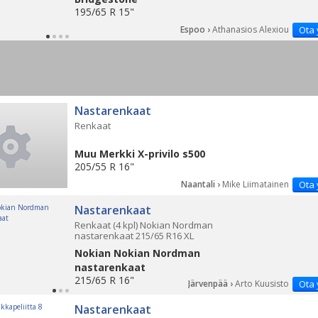
195/65 R 15"
Espoo ›
Athanasios Alexiou
Ota 
PÄ
Nastarenkaat
Renkaat
Muu Merkki X-privilo s500
205/55 R 16"
Naantali ›
Mike Liimatainen
Ota 
Nastarenkaat
Renkaat (4 kpl) Nokian Nordman
nastarenkaat 215/65 R16 XL
Nokian Nokian Nordman
nastarenkaat
215/65 R 16"
Järvenpää ›
Arto Kuusisto
Ota 
Nastarenkaat