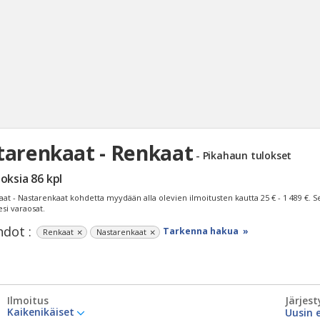
tarenkaat - Renkaat
- Pikahaun tulokset
Haku
loksia
86
kpl
Tyh
aat - Nastarenkaat kohdetta myydään alla olevien ilmoitusten kautta
25 € - 1 489 €
. S
esi varaosat.
dot :
Tarkenna hakua »
Renkaat
Nastarenkaat
Ilmoitus
Järjest
Kaikenikäiset