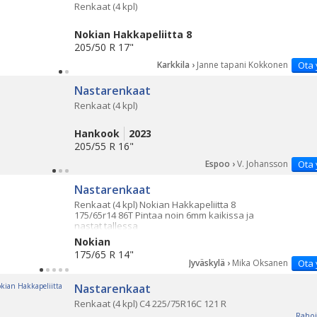
Renkaat (4 kpl)
Nokian Hakkapeliitta 8
205/50 R 17"
Karkkila ›
Janne tapani Kokkonen
Ota 
Nastarenkaat
Renkaat (4 kpl)
Hankook
2023
205/55 R 16"
Espoo ›
V. Johansson
Ota 
Nastarenkaat
Renkaat (4 kpl) Nokian Hakkapeliitta 8
175/65r14 86T Pintaa noin 6mm kaikissa ja
nastat tallessa
Nokian
175/65 R 14"
Jyväskylä ›
Mika Oksanen
Ota 
Nastarenkaat
Renkaat (4 kpl) C4 225/75R16C 121 R
Rahoi