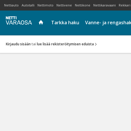
Nettiauto
Autotalli
Nettimoto
Nettivene
Nettikone
Nettikaravaani
Rekkari
Tarkka haku
Vanne- ja rengasha
Kirjaudu sisään
tai
lue lisää rekisteröitymisen eduista