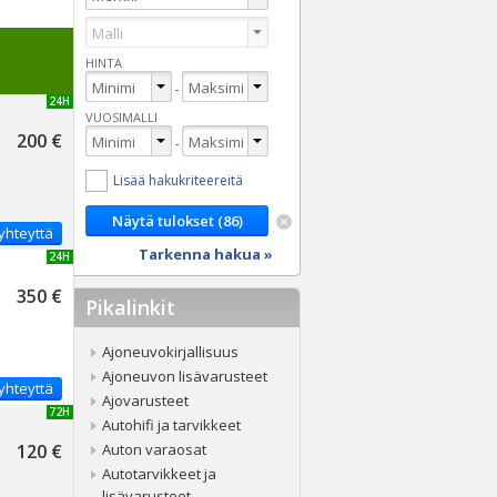
HINTA
-
UUSI 24H
VUOSIMALLI
200 €
-
Lisää hakukriteereitä
yhteyttä
Tarkenna hakua »
UUSI 24H
350 €
Pikalinkit
Ajoneuvokirjallisuus
Ajoneuvon lisävarusteet
yhteyttä
Ajovarusteet
UUSI 72H
Autohifi ja tarvikkeet
120 €
Auton varaosat
Autotarvikkeet ja
lisävarusteet