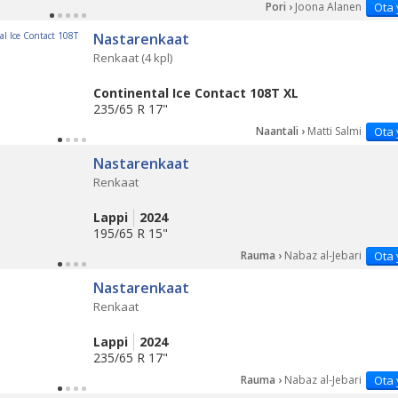
Pori ›
Joona Alanen
Ota 
Nastarenkaat
Renkaat (4 kpl)
Continental Ice Contact 108T XL
235/65 R 17"
Naantali ›
Matti Salmi
Ota 
Nastarenkaat
Renkaat
Lappi
2024
195/65 R 15"
Rauma ›
Nabaz al-Jebari
Ota 
Nastarenkaat
Renkaat
Lappi
2024
235/65 R 17"
Rauma ›
Nabaz al-Jebari
Ota 