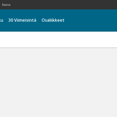
Baana
ku
30 Viimeisintä
Osaliikkeet