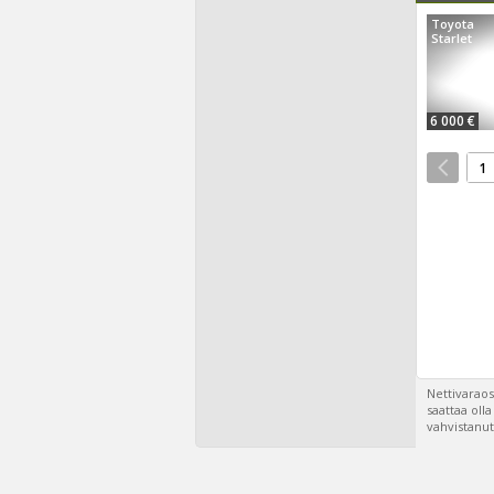
Toyota
Starlet
6 000 €
1
Nettivaraos
saattaa oll
vahvistanut