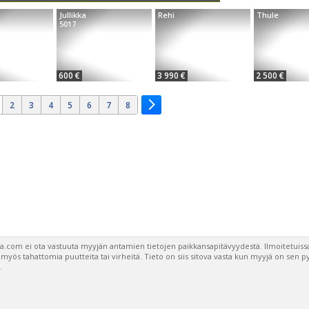
Jullikka
Rehi
Thule
5017
600 €
3 990 €
2 500 €
2
3
4
5
6
7
8
a.com ei ota vastuuta myyjän antamien tietojen paikkansapitävyydestä. Ilmoitetuissa
a myös tahattomia puutteita tai virheitä. Tieto on siis sitova vasta kun myyjä on sen 
.