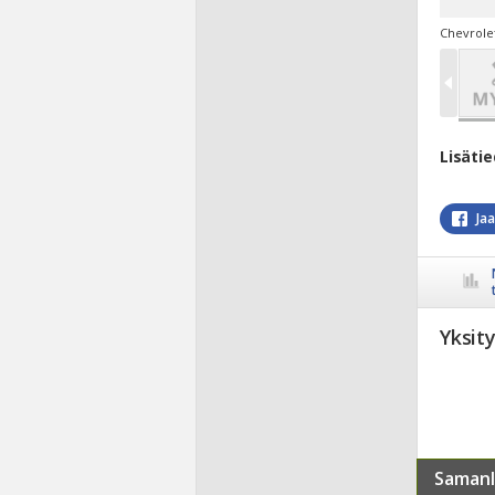
Chevrolet
Lisäti
Ja
Yksit
Samanl