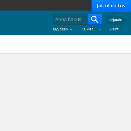
Jätä ilmoitus
Kirjaudu
Myydään
Kaikki tuoteryhmät
Sijainti