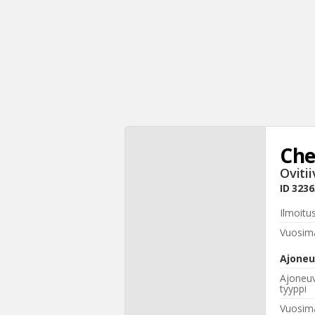
Che
Ovitii
ID
3236
Ilmoitu
Vuosima
Ajoneu
Ajoneu
tyyppi
Vuosima