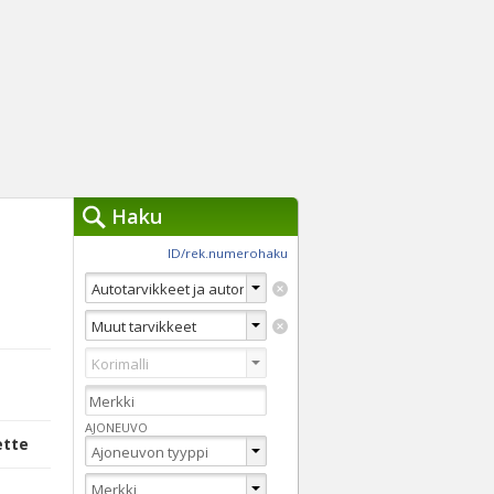
Haku
työkalut »
ID/rek.numerohaku
Käytät tällä hetkellä
jennä haut
Tarkkaa hakua
Vaihda Pikahakuun
AJONEUVO
ette