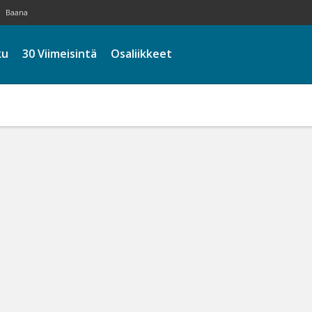
Baana
ku
30 Viimeisintä
Osaliikkeet