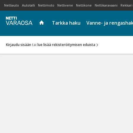
Nettiauto
Autotalli
Nettimoto
Nettivene
Nettikone
Nettikaravaani
Rekkari
Tarkka haku
Vanne- ja rengasha
Kirjaudu sisään
tai
lue lisää rekisteröitymisen eduista