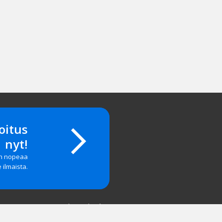
oitus
nyt!
on nopeaa
e ilmaista.
Yritystiedot
salasanan?
Yhteystiedot