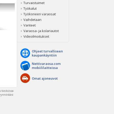
Turvaistuimet
Työkalut
Työkoneen varaosat
Vaihdetaan
Vanteet
Varaosa- ja kolariautot
Videoilmoitukset
Ohjeet turvalliseen
kaupankäyntiin
Nettivaraosa.com
mobiililaitteissa
Omat ajoneuvot
 tiedoissa
pyynnöstäsi