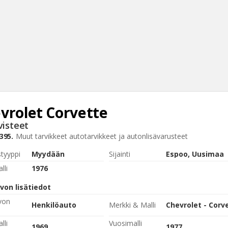
vrolet
Corvette
Haku
visteet
Tyh
395.
Muut tarvikkeet
autotarvikkeet ja autonlisävarusteet
styyppi
Myydään
Sijainti
Espoo, Uusimaa
lli
1976
von lisätiedot
von
Henkilöauto
Merkki & Malli
Chevrolet - Corv
lli
Vuosimalli
1969
1977