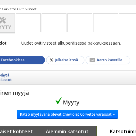
 Corvette Ovitiivisteet
edot
Uudet ovitiivisteet alkuperäisessä pakkauksessaan.
a Facebookissa
Julkaise X:ssä
Kerro kaverille
Näytä
tilastot
yinen myyjä
Myyty
Katso myytävänä olevat Chevrolet Corvette varaosat »
aiset kohteet
Aiemmin katsotut
Katsotuim