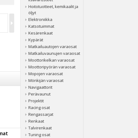
Hoitotuotteet, kemikaalit ja
öljyt
Elektroniikka
Katsotuimmat
Kesärenkaat
Kypärät
Matkailuautojen varaosat
Matkailuvaunujen varaosat
Moottorikelkan varaosat
Moottoripyörän varaosat
Mopojen varaosat
Mönkijän varaosat
Navigaattorit
Perävaunut
Projektit
Racing osat
Rengassarjat
Renkaat
Talvirenkaat
mat
Tuning osat