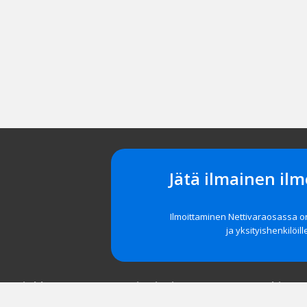
Jätä ilmainen ilm
Ilmoittaminen Nettivaraosassa 
ja yksityishenkilöill
t asiakkaat
Navigointi
Tuki
röidy
Etusivu
Unohditko 