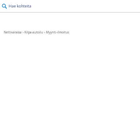
Hae kohteita
Nettivaraosa
›
Kilpa-autoilu
›
Myynti-ilmoitus