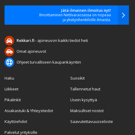
Jätä ilmainen ilmoitus nyt!
Ilmoittaminen Nettivaraosassa on nopeaa
ja yksityishenkilöille ilmaista.
Rekkari.fi
- ajoneuvon kaikki tiedot heti
Omat ajoneuvot
Ohjeet turvalliseen kaupankäyntiin
Haku
Suosikit
Liikkeet
Tallennetut haut
Pikalinkit
Usein kysyttyä
Asiakastuki & Yhteystiedot
Maksulliset nostot
Käyttöehdot
Saavutettavuusseloste
Palvelut yrityksille