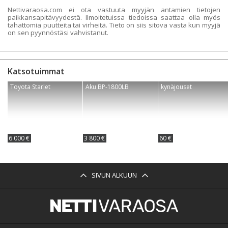
Nettivaraosa.com ei ota vastuuta myyjän antamien tietojen
paikkansapitävyydestä. Ilmoitetuissa tiedoissa saattaa olla myös
tahattomia puutteita tai virheitä. Tieto on siis sitova vasta kun myyjä
on sen pyynnöstäsi vahvistanut.
Katsotuimmat
Toyota Starlet
Aku BP-1800LB
kynäjouset
6 000 €
3 800 €
60 €
SIVUN ALKUUN