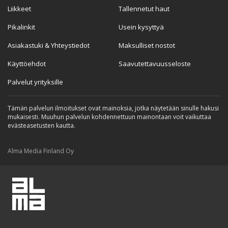
Liikkeet
Tallennetut haut
Pikalinkit
Usein kysyttyä
Asiakastuki & Yhteystiedot
Maksulliset nostot
Käyttöehdot
Saavutettavuusseloste
Palvelut yrityksille
Tämän palvelun ilmoitukset ovat mainoksia, jotka näytetään sinulle hakusi
mukaisesti. Muuhun palvelun kohdennettuun mainontaan voit vaikuttaa
evästeasetusten kautta.
Alma Media Finland Oy