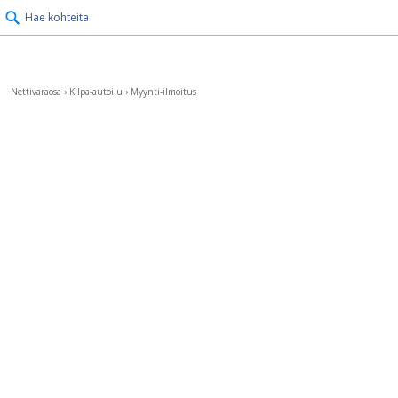
Hae kohteita
Nettivaraosa
›
Kilpa-autoilu
›
Myynti-ilmoitus