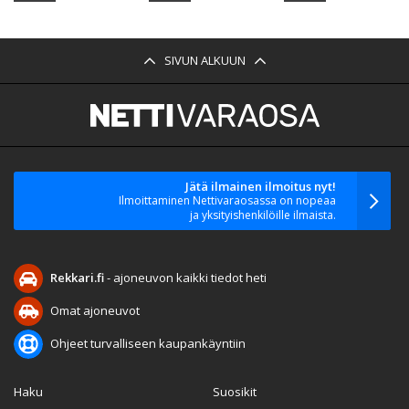
SIVUN ALKUUN
Jätä ilmainen ilmoitus nyt!
Ilmoittaminen Nettivaraosassa on nopeaa
ja yksityishenkilöille ilmaista.
Rekkari.fi
- ajoneuvon kaikki tiedot heti
Omat ajoneuvot
Ohjeet turvalliseen kaupankäyntiin
Haku
Suosikit