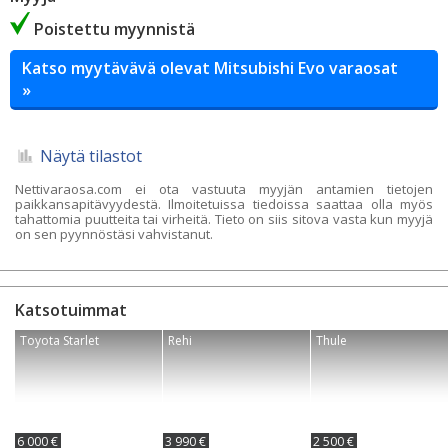
Poistettu myynnistä
Katso myytävävä olevat Mitsubishi Evo varaosat
»
Näytä tilastot
Nettivaraosa.com ei ota vastuuta myyjän antamien tietojen
paikkansapitävyydestä. Ilmoitetuissa tiedoissa saattaa olla myös
tahattomia puutteita tai virheitä. Tieto on siis sitova vasta kun myyjä
on sen pyynnöstäsi vahvistanut.
Katsotuimmat
Toyota Starlet
Rehi
Thule
6 000 €
3 990 €
2 500 €