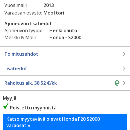
Vuosimalli:
2013
Varaosan osasto:
Moottori
Ajoneuvon lisätiedot
Ajoneuvon tyyppi:
Henkilöauto
Merkki & Malli:
Honda - S2000
Toimitusehdot
Lisätiedot
Rahoitus alk.
38,52
€/kk
Myyjä
Poistettu myynnistä
Katso myytävävä olevat Honda F20 S2000
varaosat »