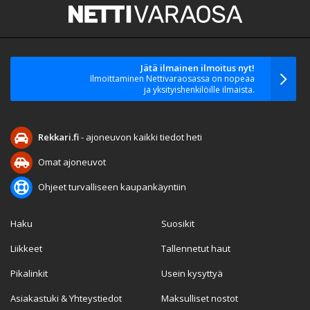
Jätä ilmainen ilmoitus nyt!
Ilmoittaminen Nettivaraosassa on nopeaa
ja yksityishenkilöille ilmaista.
Rekkari.fi
- ajoneuvon kaikki tiedot heti
Omat ajoneuvot
Ohjeet turvalliseen kaupankäyntiin
Haku
Suosikit
Liikkeet
Tallennetut haut
Pikalinkit
Usein kysyttyä
Asiakastuki & Yhteystiedot
Maksulliset nostot