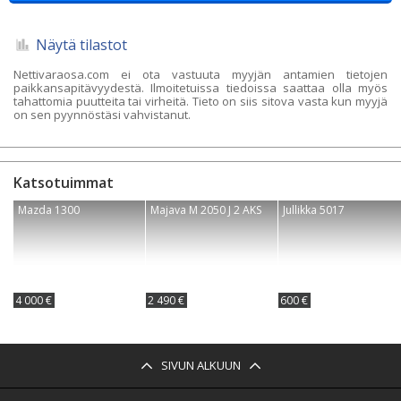
Näytä tilastot
Nettivaraosa.com ei ota vastuuta myyjän antamien tietojen
paikkansapitävyydestä. Ilmoitetuissa tiedoissa saattaa olla myös
tahattomia puutteita tai virheitä. Tieto on siis sitova vasta kun myyjä
on sen pyynnöstäsi vahvistanut.
Katsotuimmat
Mazda 1300
Majava M 2050 J 2 AKS
Jullikka 5017
4 000 €
2 490 €
600 €
SIVUN ALKUUN