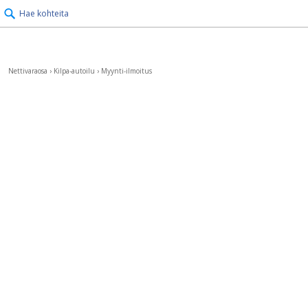
Hae kohteita
Nettivaraosa
›
Kilpa-autoilu
›
Myynti-ilmoitus