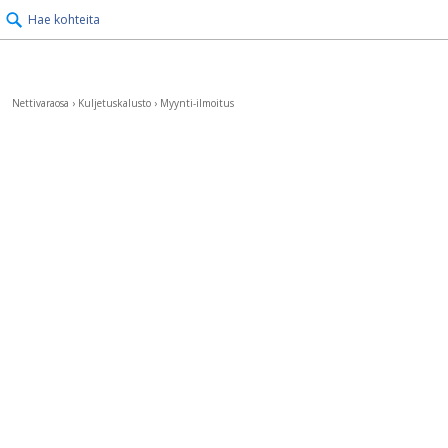
Hae kohteita
Nettivaraosa
›
Kuljetuskalusto
›
Myynti-ilmoitus