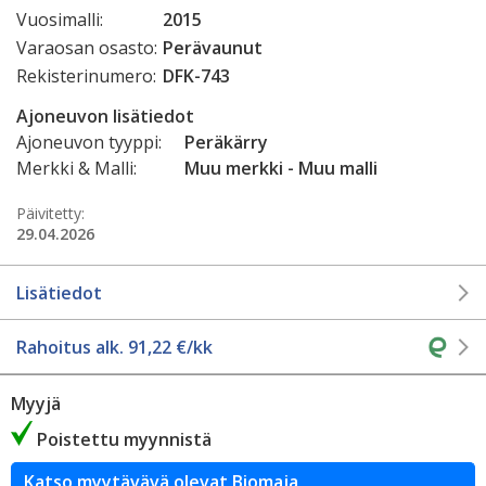
Vuosimalli:
2015
Varaosan osasto:
Perävaunut
Rekisterinumero:
DFK-743
Ajoneuvon lisätiedot
Ajoneuvon tyyppi:
Peräkärry
Merkki & Malli:
Muu merkki - Muu malli
Päivitetty:
29.04.2026
Lisätiedot
Rahoitus alk.
91,22
€/kk
Myyjä
Poistettu myynnistä
Katso myytävävä olevat Biomaja