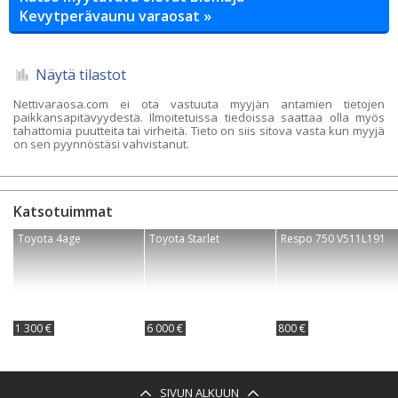
Kevytperävaunu varaosat »
Näytä tilastot
Nettivaraosa.com ei ota vastuuta myyjän antamien tietojen
paikkansapitävyydestä. Ilmoitetuissa tiedoissa saattaa olla myös
tahattomia puutteita tai virheitä. Tieto on siis sitova vasta kun myyjä
on sen pyynnöstäsi vahvistanut.
Katsotuimmat
Toyota 4age
Toyota Starlet
Respo 750 V511L191
1 300 €
6 000 €
800 €
SIVUN ALKUUN