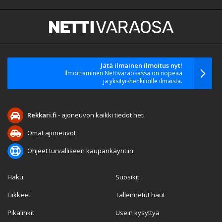
Jätä ilmainen ilmoitus nyt!
Ilmoittaminen Nettivaraosassa on nopeaa
ja yksityishenkilöille ilmaista.
Rekkari.fi
- ajoneuvon kaikki tiedot heti
Omat ajoneuvot
Ohjeet turvalliseen kaupankäyntiin
Haku
Suosikit
Liikkeet
Tallennetut haut
Pikalinkit
Usein kysyttyä