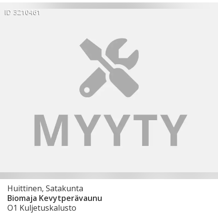
ID 3210461
Huittinen, Satakunta
Biomaja Kevytperävaunu
O1 Kuljetuskalusto