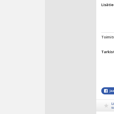
Lisäti
Toimit
Tarkis
Ja
L
s