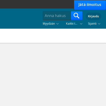
Jätä ilmoitus
Kirjaudu
Myydään
Kaikki tuoteryhmät
Sijainti