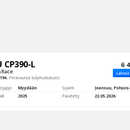
U
CP390-L
6 
Haku
&Race
Lähetä 
Tyh
194.
Perävaunut
kuljetuskalusto
styyppi
Myydään
Sijainti
lli
2025
Päivitetty
22.05.2026