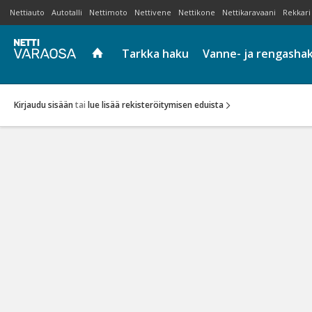
Nettiauto
Autotalli
Nettimoto
Nettivene
Nettikone
Nettikaravaani
Rekkari
Tarkka haku
Vanne- ja rengasha
Kirjaudu sisään
tai
lue lisää rekisteröitymisen eduista