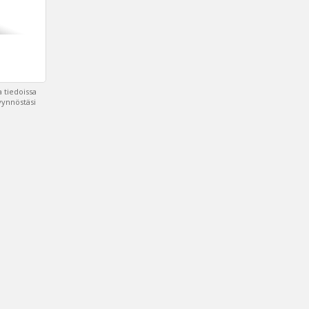
 tiedoissa
pyynnöstäsi