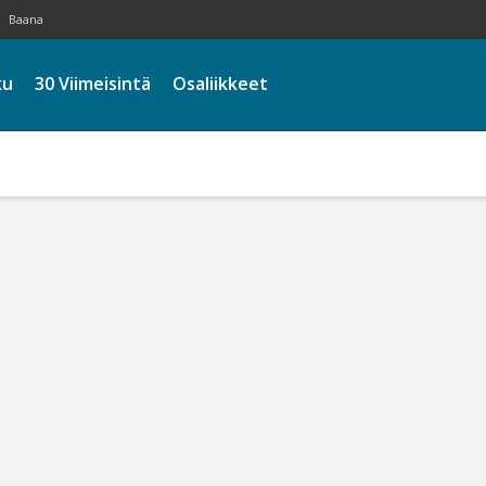
Baana
ku
30 Viimeisintä
Osaliikkeet