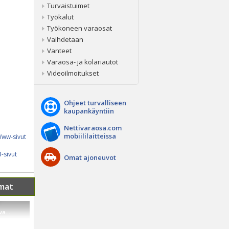
Turvaistuimet
Työkalut
Työkoneen varaosat
Vaihdetaan
Vanteet
Varaosa- ja kolariautot
Videoilmoitukset
Ohjeet turvalliseen
kaupankäyntiin
Nettivaraosa.com
mobiililaitteissa
ww-sivut
-sivut
Omat ajoneuvot
mat
a...