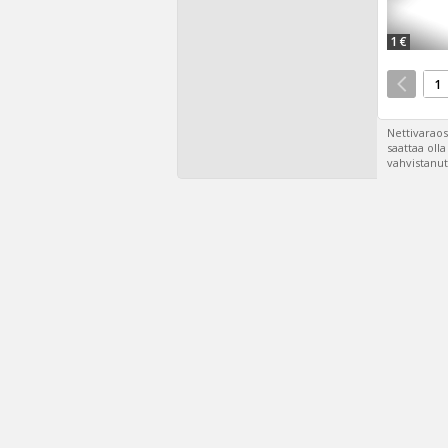
1 €
1
Nettivaraos
saattaa oll
vahvistanut