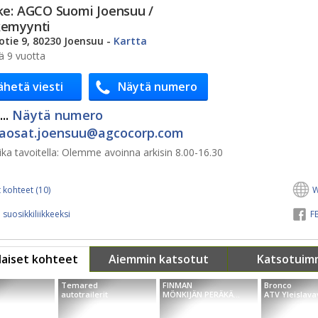
ke:
AGCO Suomi Joensuu /
kemyynti
otie 9, 80230 Joensuu
-
Kartta
ä 9 vuotta
ähetä viesti
Näytä numero
..
Näytä numero
aosat.joensuu@​agcocorp.com
ka tavoitella:
Olemme avoinna arkisin 8.00-16.30
 kohteet (10)
W
 suosikkiliikkeeksi
FB
aiset kohteet
Aiemmin katsotut
Katsotuim
Temared
FINMAN
Bronco
autotrailerit
MÖNKIJÄN PERÄKÄ...
ATV Yleislavav