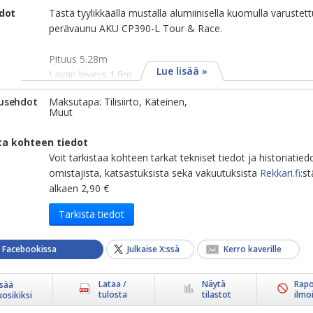
edot
Tästä tyylikkäällä mustalla alumiinisella kuomulla varustett
perävaunu AKU CP390-L Tour & Race.
Pituus 5.28m
Lue lisää »
Lavan leveys 1.9m
usehdot
Maksutapa: Tilisiirto, Käteinen,
Muut
ta kohteen tiedot
Voit tarkistaa kohteen tarkat tekniset tiedot ja historiatied
omistajista, katsastuksista sekä vakuutuksista
Rekkari.fi
:st
alkaen 2,90 €
Tarkista tiedot
a Facebookissa
Julkaise X:ssä
Kerro kaverille
Lataa /
Näytä
Rapo
isää
tulosta
tilastot
ilmo
uosikiksi