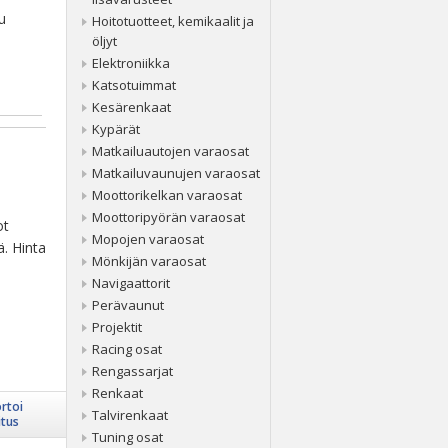
u
Hoitotuotteet, kemikaalit ja
öljyt
Elektroniikka
Katsotuimmat
Kesärenkaat
Kypärät
Matkailuautojen varaosat
Matkailuvaunujen varaosat
Moottorikelkan varaosat
Moottoripyörän varaosat
ot
Mopojen varaosat
ä. Hinta
Mönkijän varaosat
Navigaattorit
Perävaunut
Projektit
Racing osat
Rengassarjat
Renkaat
rtoi
Talvirenkaat
itus
Tuning osat