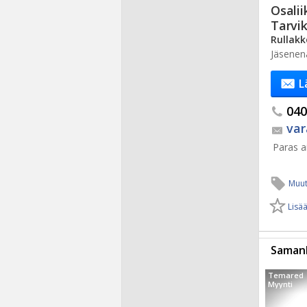
Osalii
Tarvi
Rullakk
Jäsenen
L
040.
var
Paras ai
Muut
Lisää
Samanl
Temared
Myynti