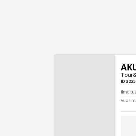
AK
Tour
ID
3225
Ilmoitu
Vuosima