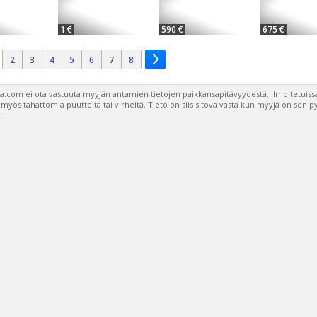
1 €
590 €
675 €
2
3
4
5
6
7
8
a.com ei ota vastuuta myyjän antamien tietojen paikkansapitävyydestä. Ilmoitetuissa
a myös tahattomia puutteita tai virheitä. Tieto on siis sitova vasta kun myyjä on sen 
.