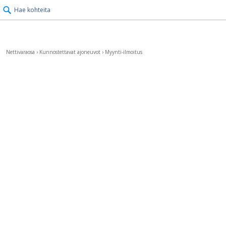
Hae kohteita
Nettivaraosa
›
Kunnostettavat ajoneuvot
›
Myynti-ilmoitus