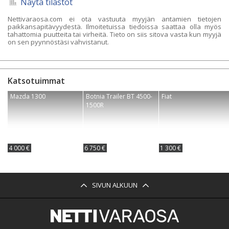
Näytä tilastot
Nettivaraosa.com ei ota vastuuta myyjän antamien tietojen
paikkansapitävyydestä. Ilmoitetuissa tiedoissa saattaa olla myös
tahattomia puutteita tai virheitä. Tieto on siis sitova vasta kun myyjä
on sen pyynnöstäsi vahvistanut.
Katsotuimmat
Mazda 1300
Botnia Trailer BT 4500-
Fiat
1500R
4 000 €
6 750 €
1 300 €
SIVUN ALKUUN