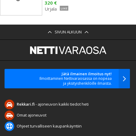
320 €
Urjala
LIIKE
SIVUN ALKUUN
Jätä ilmainen ilmoitus nyt!
Ilmoittaminen Nettivaraosassa on nopeaa
ja yksityishenkilöille ilmaista.
Rekkari.fi
- ajoneuvon kaikki tiedot heti
Omat ajoneuvot
Ohjeet turvalliseen kaupankäyntiin