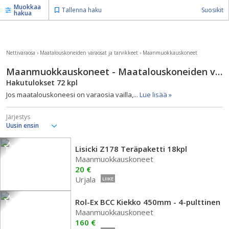
Muokkaa
Tallenna haku
Suosikit
hakua
Nettivaraosa
›
Maatalouskoneiden varaosat ja tarvikkeet
›
Maanmuokkauskoneet
Maanmuokkauskoneet - Maatalouskoneiden varaosat ja tarvikkeet
Hakutulokset
72
kpl
Jos maatalouskoneesi on varaosia vailla,
... Lue lisää »
Järjestys
Lisicki Z178 Teräpaketti 18kpl
Maanmuokkauskoneet
20 €
Urjala
LIIKE
Rol-Ex BCC Kiekko 450mm - 4-pulttinen
Maanmuokkauskoneet
160 €