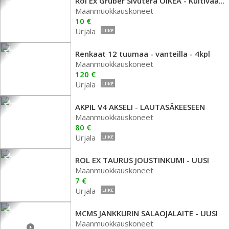
Rol Ex Gruber Sivuterä OIKEA - Kultivaattori
Maanmuokkauskoneet
10 €
Urjala
LIIKE
Renkaat 12 tuumaa - vanteilla - 4kpl
Maanmuokkauskoneet
120 €
Urjala
LIIKE
AKPIL V4 AKSELI - LAUTASÄKEESEEN
Maanmuokkauskoneet
80 €
Urjala
LIIKE
ROL EX TAURUS JOUSTINKUMI - UUSI
Maanmuokkauskoneet
7 €
Urjala
LIIKE
MCMS JANKKURIN SALAOJALAITE - UUSI
Maanmuokkauskoneet