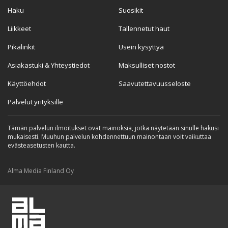
Haku
Suosikit
Liikkeet
Tallennetut haut
Pikalinkit
Usein kysyttyä
Asiakastuki & Yhteystiedot
Maksulliset nostot
Käyttöehdot
Saavutettavuusseloste
Palvelut yrityksille
Tämän palvelun ilmoitukset ovat mainoksia, jotka näytetään sinulle hakusi
mukaisesti. Muuhun palvelun kohdennettuun mainontaan voit vaikuttaa
evästeasetusten kautta.
Alma Media Finland Oy