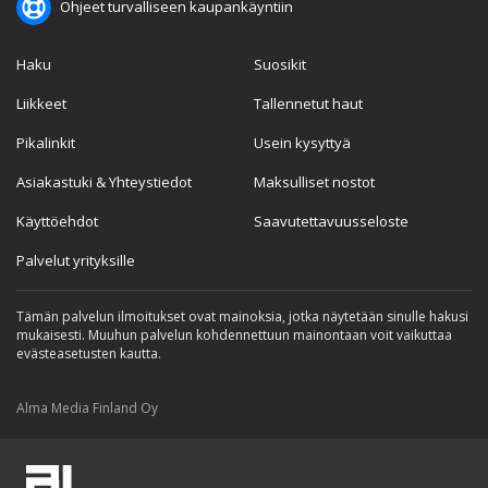
Ohjeet turvalliseen kaupankäyntiin
Haku
Suosikit
Liikkeet
Tallennetut haut
Pikalinkit
Usein kysyttyä
Asiakastuki & Yhteystiedot
Maksulliset nostot
Käyttöehdot
Saavutettavuusseloste
Palvelut yrityksille
Tämän palvelun ilmoitukset ovat mainoksia, jotka näytetään sinulle hakusi
mukaisesti. Muuhun palvelun kohdennettuun mainontaan voit vaikuttaa
evästeasetusten kautta.
Alma Media Finland Oy