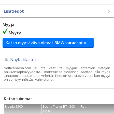
Lisätiedot
Myyjä
Myyty
Katso myytävävä olevat BMW varaosat »
Näytä tilastot
Nettivaraosa.com ei ota vastuuta myyjän antamien tietojen
paikkansapitävyydestä. Ilmoitetuissa tiedoissa saattaa olla myös
tahattomia puutteita tai virheitä. Tieto on siis sitova vasta kun myyjä
on sen pyynnöstäsi vahvistanut.
Katsotuimmat
Mazda 1300
Botnia Trailer BT 4500-
Fiat
1500R