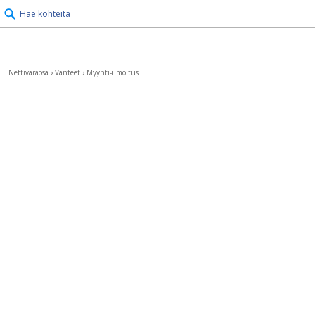
Hae kohteita
Nettivaraosa
›
Vanteet
›
Myynti-ilmoitus