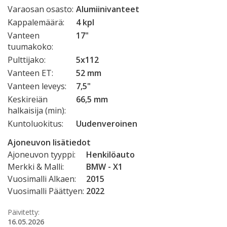
Varaosan osasto:
Alumiinivanteet
Kappalemäärä:
4 kpl
Vanteen
17"
tuumakoko:
Pulttijako:
5x112
Vanteen ET:
52 mm
Vanteen leveys:
7,5"
Keskireiän
66,5 mm
halkaisija (min):
Kuntoluokitus:
Uudenveroinen
Ajoneuvon lisätiedot
Ajoneuvon tyyppi:
Henkilöauto
Merkki & Malli:
BMW - X1
Vuosimalli Alkaen:
2015
Vuosimalli Päättyen:
2022
Päivitetty:
16.05.2026