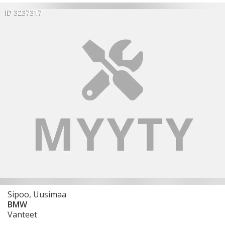
ID 3237317
Sipoo, Uusimaa
BMW
Vanteet