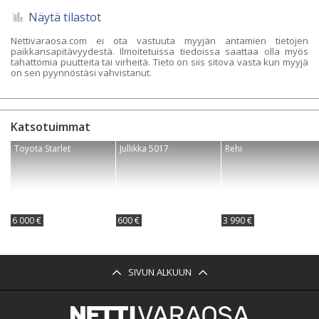
Näytä tilastot
Nettivaraosa.com ei ota vastuuta myyjän antamien tietojen
paikkansapitävyydestä. Ilmoitetuissa tiedoissa saattaa olla myös
tahattomia puutteita tai virheitä. Tieto on siis sitova vasta kun myyjä
on sen pyynnöstäsi vahvistanut.
Katsotuimmat
Toyota Starlet
Jullikka 5017
Rehi
6 000 €
600 €
3 990 €
SIVUN ALKUUN