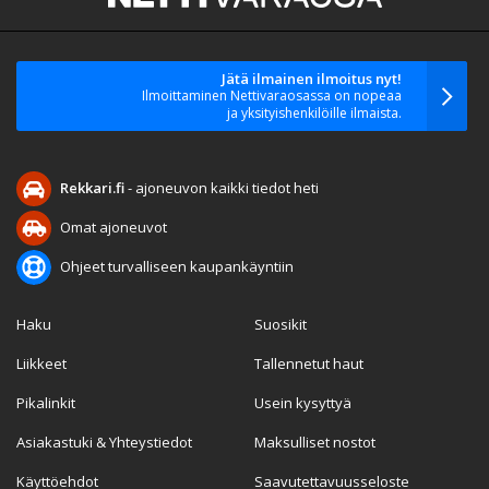
Jätä ilmainen ilmoitus nyt!
Ilmoittaminen Nettivaraosassa on nopeaa
ja yksityishenkilöille ilmaista.
Rekkari.fi
- ajoneuvon kaikki tiedot heti
Omat ajoneuvot
Ohjeet turvalliseen kaupankäyntiin
Haku
Suosikit
Liikkeet
Tallennetut haut
Pikalinkit
Usein kysyttyä
Asiakastuki & Yhteystiedot
Maksulliset nostot
Käyttöehdot
Saavutettavuusseloste