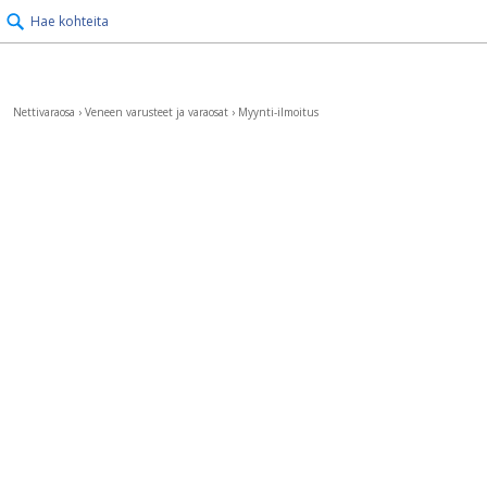
Hae kohteita
Nettivaraosa
›
Veneen varusteet ja varaosat
›
Myynti-ilmoitus