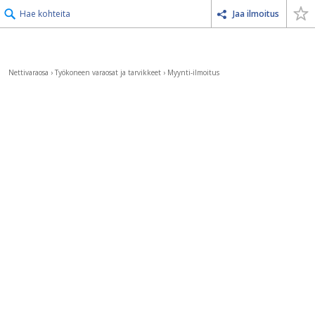
Hae kohteita
Jaa ilmoitus
Nettivaraosa
›
Työkoneen varaosat ja tarvikkeet
›
Myynti-ilmoitus