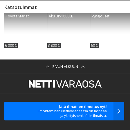
Katsotuimmat
Toyota Starlet
Aku BP-1800LB
kynäjouset
6 000 €
3 800 €
60 €
SIVUN ALKUUN
Jätä ilmainen ilmoitus nyt!
Ilmoittaminen Nettivaraosassa on nopeaa
ja yksityishenkilöille ilmaista.