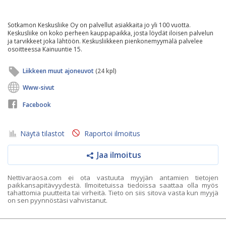
Sotkamon Keskusliike Oy on palvellut asiakkaita jo yli 100 vuotta.
Keskusliike on koko perheen kauppapaikka, josta löydät iloisen palvelun
ja tarvikkeet joka lähtöön. Keskusliikkeen pienkonemyymälä palvelee
osoitteessa Kainuuntie 15.
Liikkeen muut ajoneuvot
(24 kpl)
Www-sivut
Facebook
Näytä tilastot
Raportoi ilmoitus
Jaa ilmoitus
Nettivaraosa.com ei ota vastuuta myyjän antamien tietojen
paikkansapitävyydestä. Ilmoitetuissa tiedoissa saattaa olla myös
tahattomia puutteita tai virheitä. Tieto on siis sitova vasta kun myyjä
on sen pyynnöstäsi vahvistanut.