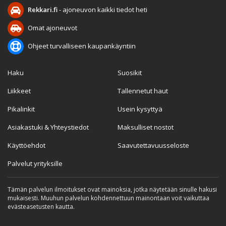
Rekkari.fi
- ajoneuvon kaikki tiedot heti
Omat ajoneuvot
Ohjeet turvalliseen kaupankäyntiin
Haku
Suosikit
Liikkeet
Tallennetut haut
Pikalinkit
Usein kysyttyä
Asiakastuki & Yhteystiedot
Maksulliset nostot
Käyttöehdot
Saavutettavuusseloste
Palvelut yrityksille
Tämän palvelun ilmoitukset ovat mainoksia, jotka näytetään sinulle hakusi
mukaisesti. Muuhun palvelun kohdennettuun mainontaan voit vaikuttaa
evästeasetusten kautta.