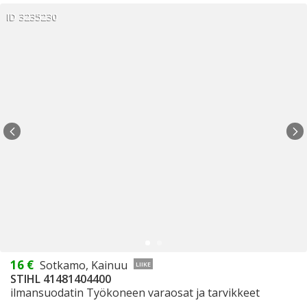
ID 3235230
16 €
Sotkamo, Kainuu
LIIKE
STIHL 41481404400
ilmansuodatin Työkoneen varaosat ja tarvikkeet