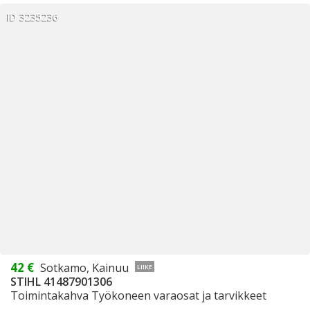
ID 3235236
42 €
Sotkamo, Kainuu
LIIKE
STIHL 41487901306
Toimintakahva Työkoneen varaosat ja tarvikkeet