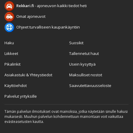
Rekkari.fi
- ajoneuvon kaikki tiedot heti
Omat ajoneuvot
Ohjeet turvalliseen kaupankäyntiin
Haku
Suosikit
Liikkeet
Tallennetut haut
Pikalinkit
Usein kysyttyä
Asiakastuki & Yhteystiedot
Maksulliset nostot
Käyttöehdot
Saavutettavuusseloste
Palvelut yrityksille
Tämän palvelun ilmoitukset ovat mainoksia, jotka näytetään sinulle hakusi
mukaisesti. Muuhun palvelun kohdennettuun mainontaan voit vaikuttaa
evästeasetusten kautta.