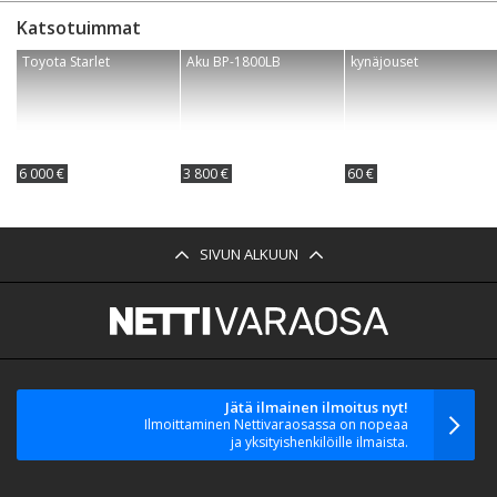
Katsotuimmat
Toyota Starlet
Aku BP-1800LB
kynäjouset
6 000 €
3 800 €
60 €
SIVUN ALKUUN
Jätä ilmainen ilmoitus nyt!
Ilmoittaminen Nettivaraosassa on nopeaa
ja yksityishenkilöille ilmaista.