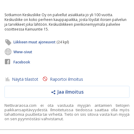
Sotkamon Keskusliike Oy on palvellut asiakkaita jo yli 100 vuotta.
Keskusliike on koko perheen kauppapaikka, josta löydät iloisen palvelun
ja tarvikkeet joka lähtöön. Keskusliikkeen pienkonemyymälä palvelee
osoitteessa Kainuuntie 15.
Liikkeen muut ajoneuvot
(24 kpl)
Www-sivut
Facebook
Näytä tilastot
Raportoi ilmoitus
Jaa ilmoitus
Nettivaraosa.com ei ota vastuuta myyjän antamien tietojen
paikkansapitävyydestä. Ilmoitetuissa tiedoissa saattaa olla myös
tahattomia puutteita tai virheitä. Tieto on siis sitova vasta kun myyjä
on sen pyynnöstäsi vahvistanut.