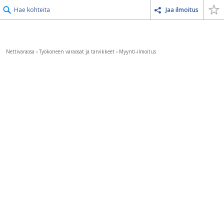
Hae kohteita
Jaa ilmoitus
Nettivaraosa
›
Työkoneen varaosat ja tarvikkeet
›
Myynti-ilmoitus