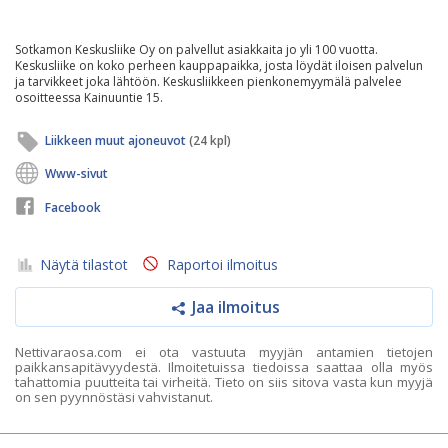
Sotkamon Keskusliike Oy on palvellut asiakkaita jo yli 100 vuotta.
Keskusliike on koko perheen kauppapaikka, josta löydät iloisen palvelun
ja tarvikkeet joka lähtöön. Keskusliikkeen pienkonemyymälä palvelee
osoitteessa Kainuuntie 15.
Liikkeen muut ajoneuvot
(24 kpl)
Www-sivut
Facebook
Näytä tilastot
Raportoi ilmoitus
Jaa ilmoitus
Nettivaraosa.com ei ota vastuuta myyjän antamien tietojen
paikkansapitävyydestä. Ilmoitetuissa tiedoissa saattaa olla myös
tahattomia puutteita tai virheitä. Tieto on siis sitova vasta kun myyjä
on sen pyynnöstäsi vahvistanut.