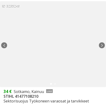
ID 3235249
34 €
Sotkamo, Kainuu
LIIKE
STIHL 41477108210
Sektorisuojus Työkoneen varaosat ja tarvikkeet