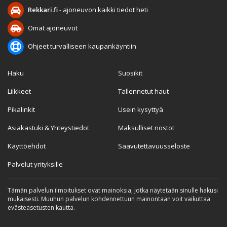
Rekkari.fi
- ajoneuvon kaikki tiedot heti
Omat ajoneuvot
Ohjeet turvalliseen kaupankäyntiin
Haku
Suosikit
Liikkeet
Tallennetut haut
Pikalinkit
Usein kysyttyä
Asiakastuki & Yhteystiedot
Maksulliset nostot
Käyttöehdot
Saavutettavuusseloste
Palvelut yrityksille
Tämän palvelun ilmoitukset ovat mainoksia, jotka näytetään sinulle hakusi
mukaisesti. Muuhun palvelun kohdennettuun mainontaan voit vaikuttaa
evästeasetusten kautta.