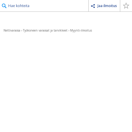
Hae kohteita
Jaa ilmoitus
Nettivaraosa
›
Työkoneen varaosat ja tarvikkeet
›
Myynti-ilmoitus