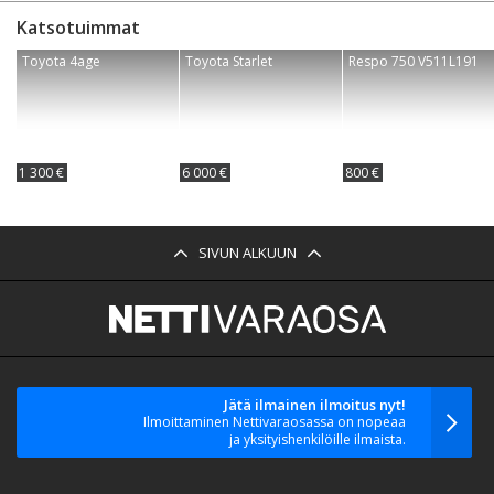
Katsotuimmat
Toyota 4age
Toyota Starlet
Respo 750 V511L191
1 300 €
6 000 €
800 €
SIVUN ALKUUN
Jätä ilmainen ilmoitus nyt!
Ilmoittaminen Nettivaraosassa on nopeaa
ja yksityishenkilöille ilmaista.