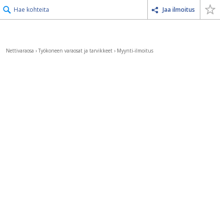
Hae kohteita
Jaa ilmoitus
Nettivaraosa
›
Työkoneen varaosat ja tarvikkeet
›
Myynti-ilmoitus