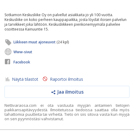
Sotkamon Keskusliike Oy on palvellut asiakkaita jo yli 100 vuotta.
Keskusliike on koko perheen kauppapaikka, josta löydät iloisen palvelun
ja tarvikkeet joka lähtöön. Keskusliikkeen pienkonemyymälä palvelee
osoitteessa Kainuuntie 15.
Liikkeen muut ajoneuvot
(24 kpl)
Www-sivut
Facebook
Näytä tilastot
Raportoi ilmoitus
Jaa ilmoitus
Nettivaraosa.com ei ota vastuuta myyjän antamien tietojen
paikkansapitävyydestä. Ilmoitetuissa tiedoissa saattaa olla myös
tahattomia puutteita tai virheitä. Tieto on siis sitova vasta kun myyjä
on sen pyynnöstäsi vahvistanut.