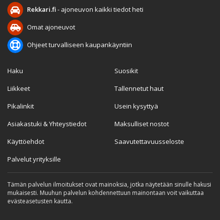
Rekkari.fi
- ajoneuvon kaikki tiedot heti
Omat ajoneuvot
Ohjeet turvalliseen kaupankäyntiin
Haku
Suosikit
Liikkeet
Tallennetut haut
Pikalinkit
Usein kysyttyä
Asiakastuki & Yhteystiedot
Maksulliset nostot
Käyttöehdot
Saavutettavuusseloste
Palvelut yrityksille
Tämän palvelun ilmoitukset ovat mainoksia, jotka näytetään sinulle hakusi
mukaisesti. Muuhun palvelun kohdennettuun mainontaan voit vaikuttaa
evästeasetusten kautta.