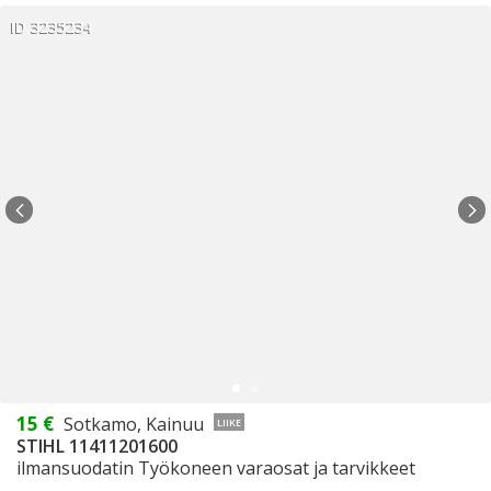
ID 3235234
15 €
Sotkamo, Kainuu
LIIKE
STIHL 11411201600
ilmansuodatin Työkoneen varaosat ja tarvikkeet