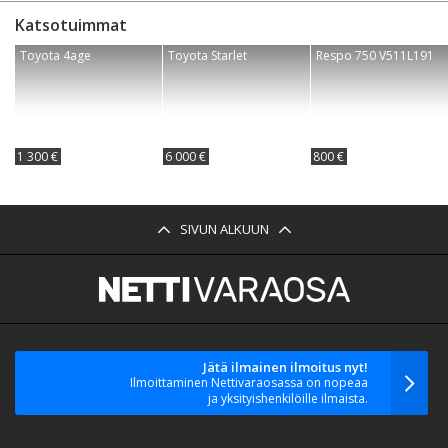
Katsotuimmat
Toyota 4age
Toyota Starlet
Respo 750 V511L191
1 300 €
6 000 €
800 €
SIVUN ALKUUN
Jätä ilmainen ilmoitus nyt!
Ilmoittaminen Nettivaraosassa on nopeaa
ja yksityishenkilöille ilmaista.