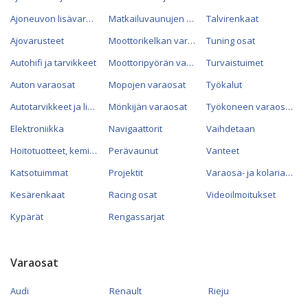
Ajoneuvon lisävarusteet
Matkailuvaunujen varaosat
Talvirenkaat
Ajovarusteet
Moottorikelkan varaosat
Tuning osat
Autohifi ja tarvikkeet
Moottoripyörän varaosat
Turvaistuimet
Auton varaosat
Mopojen varaosat
Työkalut
Autotarvikkeet ja lisävarusteet
Mönkijän varaosat
Työkoneen varaosat
Elektroniikka
Navigaattorit
Vaihdetaan
Hoitotuotteet, kemikaalit ja öljyt
Perävaunut
Vanteet
Katsotuimmat
Projektit
Varaosa- ja kolariautot
Kesärenkaat
Racing osat
Videoilmoitukset
Kypärät
Rengassarjat
Varaosat
Audi
Renault
Rieju