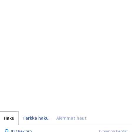
Haku
Tarkka haku
Aiemmat haut
ID / Rek.nro.
Tyhjennä kentät