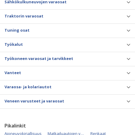
Sähkökulkuneuvojen varaosat
Traktorin varaosat
Tuning osat
Työkalut
Työkoneen varaosat ja tarvikkeet
Vanteet
Varaosa- ja kolariautot
Veneen varusteet ja varaosat
Pikalinkit
Ajoneuvokirjallisuus
Matkailuautojen varaosat
Renkaat