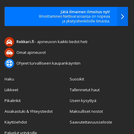
Jätä ilmainen ilmoitus nyt!
Ilmoittaminen Nettivaraosassa on nopeaa
ja yksityishenkilöille ilmaista.
Rekkari.fi
- ajoneuvon kaikki tiedot heti
Omat ajoneuvot
Ohjeet turvalliseen kaupankäyntiin
Haku
Suosikit
Liikkeet
Tallennetut haut
Pikalinkit
Usein kysyttyä
Asiakastuki & Yhteystiedot
Maksulliset nostot
Käyttöehdot
Saavutettavuusseloste
Palvelut yrityksille