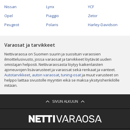
Nissan
Lynx
YCF
Opel
Piaggio
Zetor
Peugeot
Polaris
Harley-Davidson
Varaosat ja tarvikkeet
Nettivaraosa on Suomen suurin ja suosituin varaosien
ilmoittelusivusto, jossa varaosat ja tarvikkeet löytävät uuden
omistajan helposti. Nettivaraosasta löytyy kaikenlaisten
ajoneuvojen lisävarusteet ja varaosat sekä renkaat ja vanteet.
Autotarvikkeet
,
auton varaosat
,
tuning-osat
ja muut varusteet on
helppo laittaa sivustolle myyntiin eikä se maksa yksityishenkilölle
mitään.
SIVUN ALKUUN