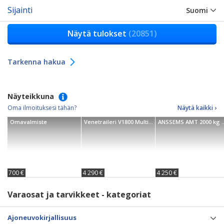
Sijainti
Suomi
Näytä tulokset
(20851)
Tarkenna hakua
Näyteikkuna
Oma ilmoituksesi tähän?
Näytä kaikki ›
Omavalmiste
Venetraileri V1800 Multirulla
ANSSEMS AMT 2000 kg E
700 €
4 290 €
4 250 €
Varaosat ja tarvikkeet - kategoriat
Ajoneuvokirjallisuus