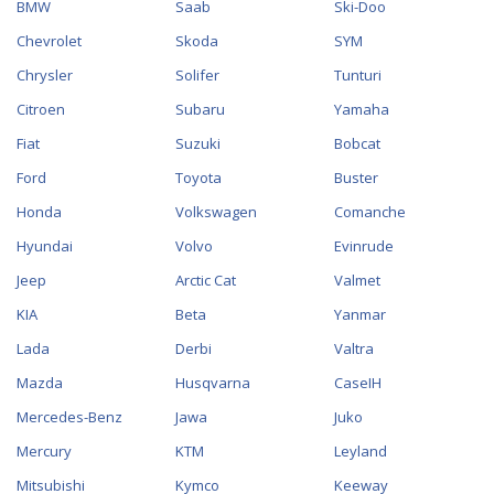
BMW
Saab
Ski-Doo
Chevrolet
Skoda
SYM
Chrysler
Solifer
Tunturi
Citroen
Subaru
Yamaha
Fiat
Suzuki
Bobcat
Ford
Toyota
Buster
Honda
Volkswagen
Comanche
Hyundai
Volvo
Evinrude
Jeep
Arctic Cat
Valmet
KIA
Beta
Yanmar
Lada
Derbi
Valtra
Mazda
Husqvarna
CaseIH
Mercedes-Benz
Jawa
Juko
Mercury
KTM
Leyland
Mitsubishi
Kymco
Keeway